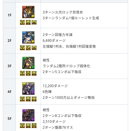
3ターン火光ロック目覚め
1F
3ターンランダム1個ルーレット生成
2ターン回復力半減
2F
6,690ダメージ
左端縦1列水、右端縦1列回復変換
根性
3F
ランダム2箇所ドロップ弱体化
2ターン5コンボ以下吸収
12,200ダメージ
4F
6色陣
2ターン1000万以上ダメージ無効
根性
2ターン8コンボ以下吸収
5F
2,510ダメージ
2ターン盤面76マス