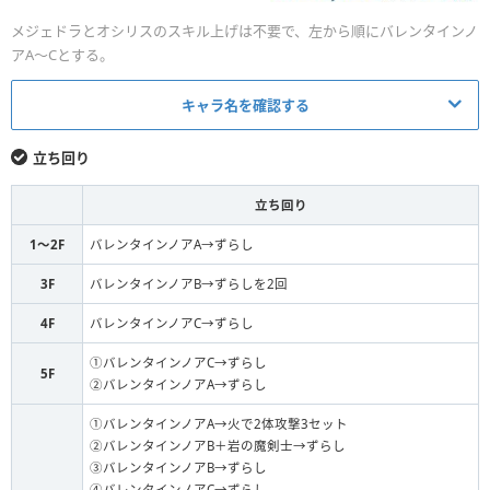
メジェドラとオシリスのスキル上げは不要で、左から順にバレンタインノ
アA〜Cとする。
キャラ名を確認する
メイン
アシスト
立ち回り
メジェドラ
アルラウネの写真
L
立ち回り
バレンタインノア
フルーツ＆ドラゴンズ
S
1〜2F
バレンタインノアA→ずらし
バレンタインノア
嫉妬の邪鍵
S
3F
バレンタインノアB→ずらしを2回
4F
バレンタインノアC→ずらし
バレンタインノア
S
なし
①バレンタインノアC→ずらし
超転生オシリス
超岩の魔剣士
S
5F
②バレンタインノアA→ずらし
F
なし
なし
①バレンタインノアA→火で2体攻撃3セット
②バレンタインノアB＋岩の魔剣士→ずらし
③バレンタインノアB→ずらし
④バレンタインノアC→ずらし