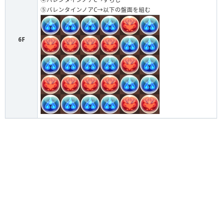
⑤バレンタインノアC→以下の盤面を組む
6F