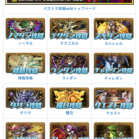
パズドラ攻略wikiトップページ
ノーマル
テクニカル
スペシャル
降臨攻略
ランダン
チャレダン
曜日
ゲリラ
クエスト