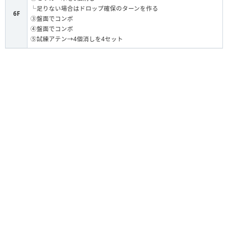
└足りない場合はドロップ確保のターンを作る
6F
③盤面でコンボ
④盤面でコンボ
⑤試練アテン→4個消しを4セット