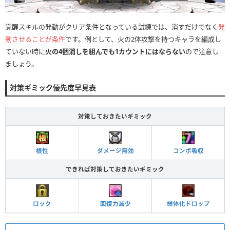
覚醒スキルの発動がクリア条件となっている試練では、消すだけでなく
発
動させることが条件
です。例として、火の2体攻撃を持つキャラを編成し
ていない時に
火の4個消しを組んでも1カウントにはならない
ので注意し
ましょう。
対策ギミック優先度早見表
対策しておきたいギミック
根性
ダメージ無効
コンボ吸収
できれば対策しておきたいギミック
ロック
回復力減少
弱体化ドロップ