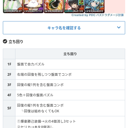
キャラ名を確認する
メイン
アシスト
立ち回り
メジェドラ
L
なし
立ち回り
試練アテン
リーチェ装備（魔帽子）
S
1F
盤面で自力パズル
爆豪勝己装備
S
なし
2F
右端の回復を残しつつ盤面でコンボ
3F
回復の縦1列を含む盤面コンボ
セリカ
S
なし
4F
5色＋回復の盤面パズル
極醒シェアト
S
なし
回復の縦1列を含む盤面コンボ
5F
F
なし
なし
└回復は組めなくてもOK
①爆豪勝己装備→火の4個消し3セット
②セリカ→木を8個消し