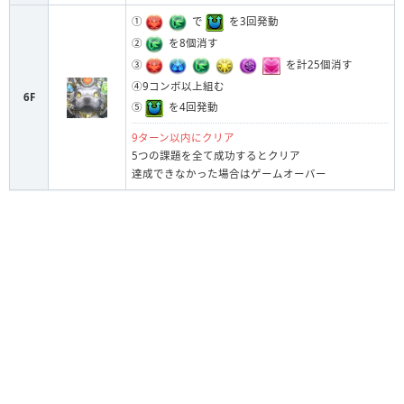
①
で
を3回発動
②
を8個消す
③
を計25個消す
④9コンボ以上組む
6F
⑤
を4回発動
9ターン以内にクリア
5つの課題を全て成功するとクリア
達成できなかった場合はゲームオーバー