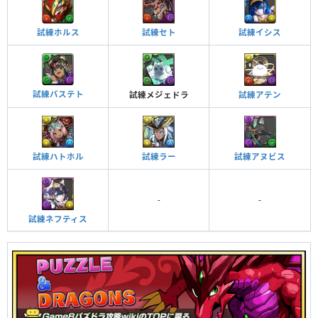
試練ホルス
試練セト
試練イシス
試練バステト
試練メジェドラ
試練アテン
試練ハトホル
試練ラー
試練アヌビス
-
-
試練ネフティス