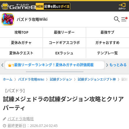
パズドラ攻略Wiki
攻略TOP
最強リーダー
最強サブ
夏休みガチャ
コードギアスコラボ
ガチャおすすめ
夏休みクエスト
EXラッシュ
テンプレ一覧
最強リーダーランキング！夏休みガチャの評価掲載
もっとみる
夏休みガ
1
2
ホーム
パズドラ攻略Wiki
試練ダンジョン
試練ダンジョンエジプト神
試練
【パズドラ】
試練メジェドラの試練ダンジョン攻略とクリア
パーティ
パズドラ攻略班
最終更新日：2026.07.24 02:45