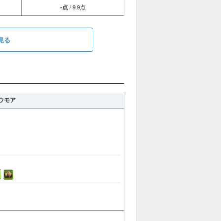
-点
/ 9.9点
見る
ウモア