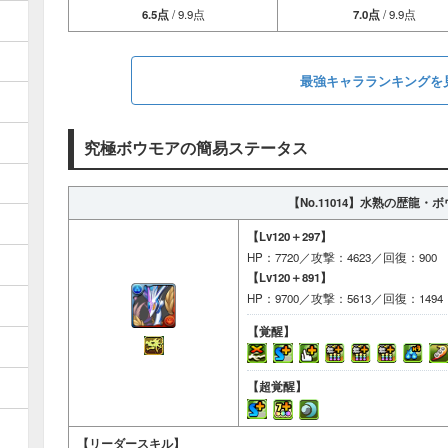
6.5点
/ 9.9点
7.0点
/ 9.9点
最強キャラランキングを
究極ボウモアの簡易ステータス
【No.11014】
水熟の歴龍・ボ
【Lv120＋297】
HP：7720／攻撃：4623／回復：900
【Lv120＋891】
HP：9700／攻撃：5613／回復：1494
【覚醒】
【超覚醒】
【リーダースキル】