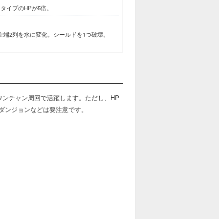
タイプのHPが5倍。
左端2列を水に変化。シールドを1つ破壊。
ワンチャン周回で活躍します。ただし、HP
ダンジョンなどは要注意です。