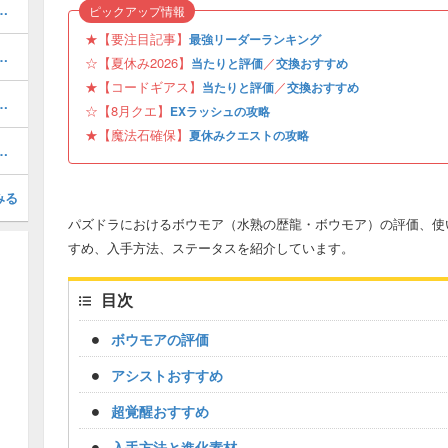
キング！夏休みガチャの評価掲載
ピックアップ情報
★【要注目記事】
最強リーダーランキング
と当たり・どれを引くべき？
☆【夏休み2026】
／
当たりと評価
交換おすすめ
★【コードギアス】
／
当たりと評価
交換おすすめ
ボの当たりと評価・引くべき？
☆【8月クエ】
EXラッシュの攻略
★【魔法石確保】
夏休みクエストの攻略
プレパーティ（水着ヘスティアパ）
みる
パズドラにおけるボウモア（水熟の歴龍・ボウモア）の評価、使
すめ、入手方法、ステータスを紹介しています。
目次
ボウモアの評価
アシストおすすめ
超覚醒おすすめ
入手方法と進化素材