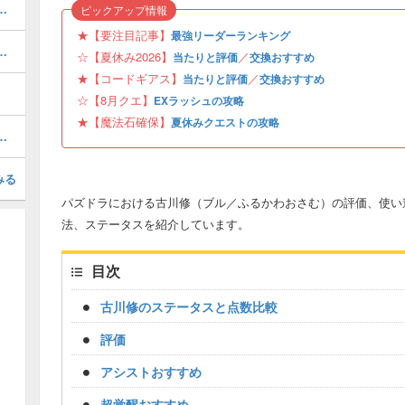
当たりと評価・引くべき？
ピックアップ情報
★【要注目記事】
最強リーダーランキング
ボの当たりと評価・引くべき？
☆【夏休み2026】
／
当たりと評価
交換おすすめ
★【コードギアス】
／
当たりと評価
交換おすすめ
☆【8月クエ】
EXラッシュの攻略
★【魔法石確保】
夏休みクエストの攻略
パーティと組み方・フリーレンパーティ
みる
パズドラにおける古川修（ブル／ふるかわおさむ）の評価、使い
法、ステータスを紹介しています。
目次
古川修のステータスと点数比較
評価
アシストおすすめ
超覚醒おすすめ