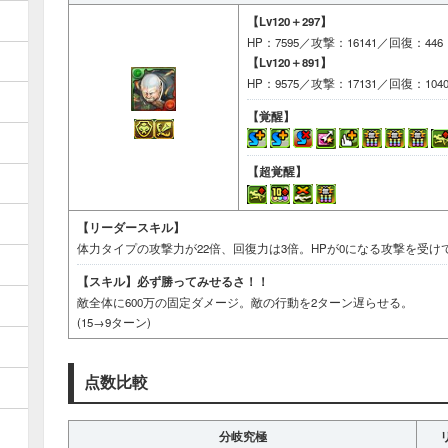
【Lv120＋297】
HP：7595／攻撃：16141／回復：446
【Lv120＋891】
HP：9575／攻撃：17131／回復：104
【覚醒】
【超覚醒】
【リーダースキル】
体力タイプの攻撃力が22倍、回復力は3倍。HPが0になる攻撃を受
【スキル】
必ず勝ってみせるさ！！
敵全体に600万の固定ダメージ。敵の行動を2ターン遅らせる。
(15→9ターン)
点数比較
分岐究極