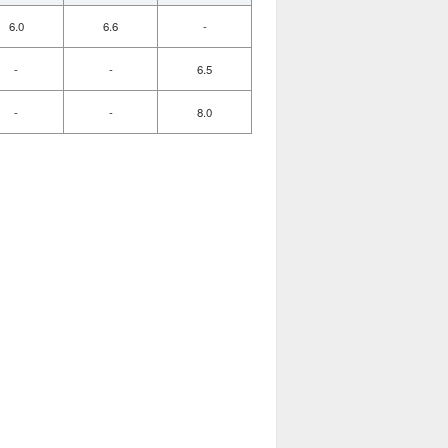
6.0
6.6
-
-
-
6.5
-
-
8.0