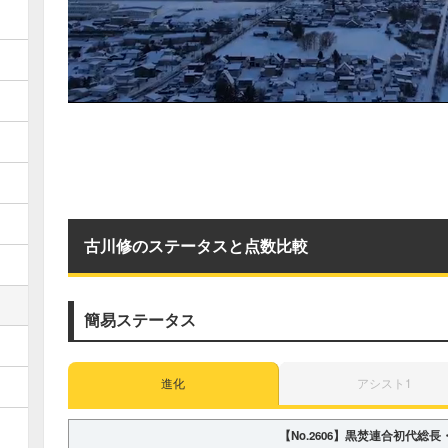
古川修のステータスと点数比較
簡易ステータス
進化
アシスト1
【No.2606】
黒焚連合初代総長