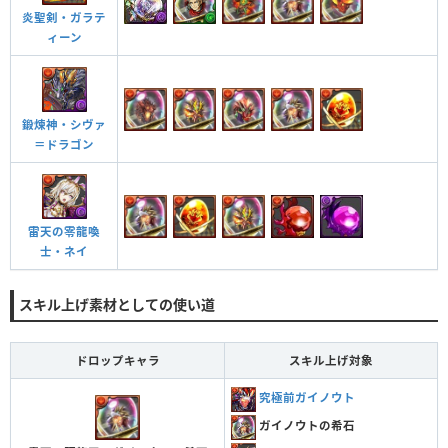
炎聖剣・ガラテ
ィーン
鍛煉神・シヴァ
＝ドラゴン
雷天の零龍喚
士・ネイ
スキル上げ素材としての使い道
ドロップキャラ
スキル上げ対象
究極前ガイノウト
ガイノウトの希石