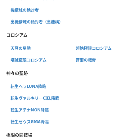
機構城の絶対者
裏機構城の絶対者（裏機構）
コロシアム
天冥の星動
超絶極限コロシアム
壊滅極限コロシアム
蒼潜の戦帝
神々の聖跡
転生ヘラLUNA降臨
転生ヴァルキリーCIEL降臨
転生アテナNON降臨
転生ゼウスGIGA降臨
極限の闘技場