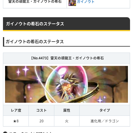
雷天の頑龍王・ガイノウトの希石
ガイノウト
ガイノウトの希石のステータス
ガイノウトの希石のステータス
【No.4473】雷天の頑龍王・ガイノウトの希石
レア度
コスト
属性
タイプ
★8
20
火
進化用／ドラゴン