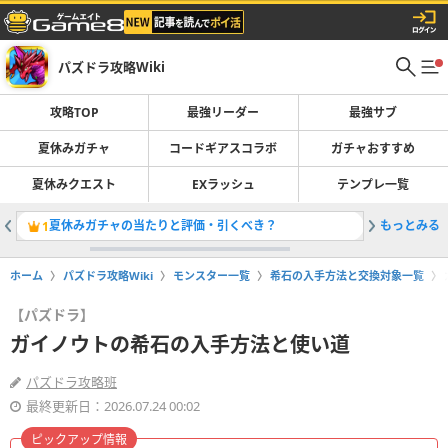
パズドラ攻略Wiki
攻略TOP
最強リーダー
最強サブ
夏休みガチャ
コードギアスコラボ
ガチャおすすめ
夏休みクエスト
EXラッシュ
テンプレ一覧
夏休みガチャの当たりと評価・引くべき？
もっとみる
最強リー
1
2
ホーム
パズドラ攻略Wiki
モンスター一覧
希石の入手方法と交換対象一覧
【パズドラ】
ガイノウトの希石の入手方法と使い道
パズドラ攻略班
最終更新日：2026.07.24 00:02
ピックアップ情報