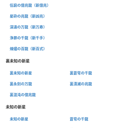
伍窮の億兆龍（新億兆）
星砕の兆龍（新凶兆）
深遠の万龍（新万寿）
浄罪の千龍（新千手）
煉燼の百龍（新百式）
裏未知の新星
裏未知の新星
裏蒼穹の千龍
裏永刻の万龍
裏潰滅の兆龍
裏混沌の億兆龍
未知の新星
未知の新星
蒼穹の千龍