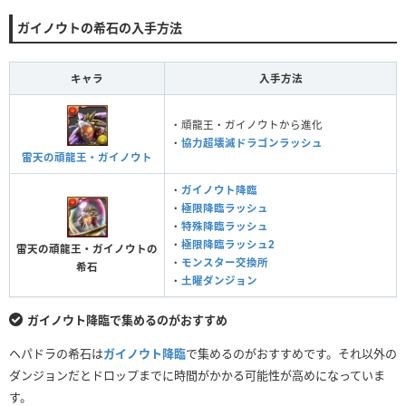
ガイノウトの希石の入手方法
キャラ
入手方法
・頑龍王・ガイノウトから進化
・
協力超壊滅ドラゴンラッシュ
雷天の頑龍王・ガイノウト
・
ガイノウト降臨
・
極限降臨ラッシュ
・
特殊降臨ラッシュ
・
極限降臨ラッシュ2
雷天の頑龍王・ガイノウトの
・
モンスター交換所
希石
・
土曜ダンジョン
ガイノウト降臨で集めるのがおすすめ
ヘパドラの希石は
ガイノウト降臨
で集めるのがおすすめです。それ以外の
ダンジョンだとドロップまでに時間がかかる可能性が高めになっていま
す。