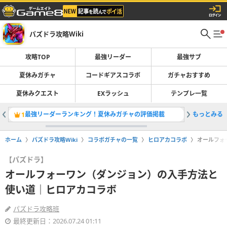
パズドラ攻略Wiki
攻略TOP
最強リーダー
最強サブ
夏休みガチャ
コードギアスコラボ
ガチャおすすめ
夏休みクエスト
EXラッシュ
テンプレ一覧
最強リーダーランキング！夏休みガチャの評価掲載
もっとみる
夏休みガ
1
2
ホーム
パズドラ攻略Wiki
コラボガチャの一覧
ヒロアカコラボ
オールフォ
【パズドラ】
オールフォーワン（ダンジョン）の入手方法と
使い道｜ヒロアカコラボ
パズドラ攻略班
最終更新日：2026.07.24 01:11