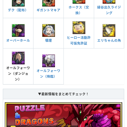
ホークス（交
緑谷出久ライジ
ギガントマキア
デク（配布）
換）
ング
ヒーロー活動許
オーバーホール
エリちゃんの角
壊理
可仮免許証
オールフォーワ
オールフォーワ
ン（ダンジョ
ン（降臨）
ン）
▼最新情報をまとめてチェック！