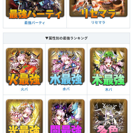
リセマラ
最強パーティ
▼属性別の最強ランキング
水パ
火パ
木パ