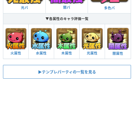
闇パ
光パ
多色パ
▼各属性のキャラ評価一覧
火属性
水属性
木属性
光属性
闇属性
▶︎テンプレパーティの一覧を見る