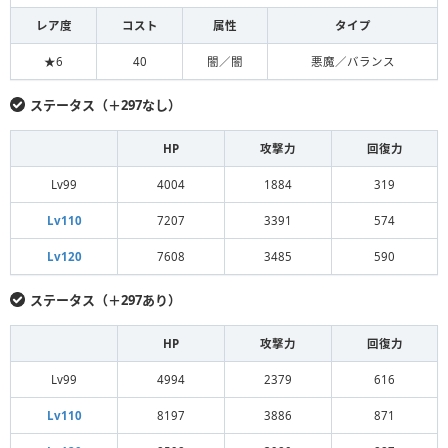
レア度
コスト
属性
タイプ
★6
40
闇／闇
悪魔／バランス
ステータス（＋297なし）
HP
攻撃力
回復力
Lv99
4004
1884
319
Lv110
7207
3391
574
Lv120
7608
3485
590
ステータス（＋297あり）
HP
攻撃力
回復力
Lv99
4994
2379
616
Lv110
8197
3886
871