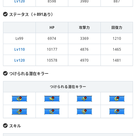
Lv120
8598
3980
887
ステータス（＋891あり）
HP
攻撃力
回復力
Lv99
6974
3369
1210
Lv110
10177
4876
1465
Lv120
10578
4970
1481
つけられる潜在キラー
つけられる潜在キラー
スキル