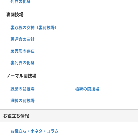
列界の化身
裏闘技場
裏双極の女神（裏闘技場）
裏運命の三針
裏異形の存在
裏列界の化身
ノーマル闘技場
練磨の闘技場
極練の闘技場
獄練の闘技場
お役立ち情報
お役立ち・小ネタ・コラム