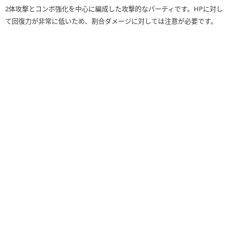
2体攻撃とコンボ強化を中心に編成した攻撃的なパーティです。HPに対し
リーダースキル
30397
3066
て回復力が非常に低いため、割合ダメージに対しては注意が必要です。
適用前
（36337）
（4848）
リーダースキル
105388
3066
適用後
（126178）
（4848）
覚醒スキル
×9
×5
×12
×3
×9
×1