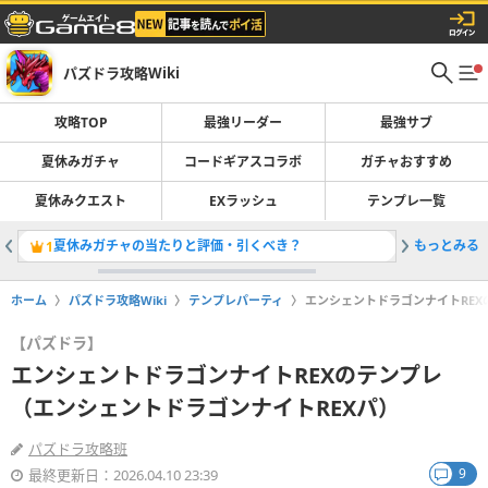
パズドラ攻略Wiki
攻略TOP
最強リーダー
最強サブ
夏休みガチャ
コードギアスコラボ
ガチャおすすめ
夏休みクエスト
EXラッシュ
テンプレ一覧
夏休みガチャの当たりと評価・引くべき？
もっとみる
最強リー
1
2
ホーム
パズドラ攻略Wiki
テンプレパーティ
エンシェントドラゴンナイトREX
【パズドラ】
エンシェントドラゴンナイトREXのテンプレ
（エンシェントドラゴンナイトREXパ）
パズドラ攻略班
9
最終更新日：2026.04.10 23:39