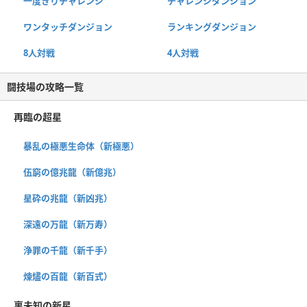
一度きりチャレンジ
チャレンジダンジョン
ワンタッチダンジョン
ランキングダンジョン
8人対戦
4人対戦
闘技場の攻略一覧
再臨の超星
暴乱の極悪生命体（新極悪）
伍窮の億兆龍（新億兆）
星砕の兆龍（新凶兆）
深遠の万龍（新万寿）
浄罪の千龍（新千手）
煉燼の百龍（新百式）
裏未知の新星