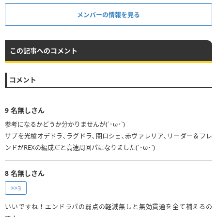
メンバーの情報を見る
この記事へのコメント
コメント
9
名無しさん
参考になるかどうか分かりませんが(´･ω･`)
サブを光槍オデドラ､ラグドラ､闇ロシェ､赤ヴァレリア､リーダー＆フレ
ンドがREXの編成だと高速周回パになりました(´･ω･`)
8
名無しさん
>>3
いいですね！エンドラパの弱点の軽減無しと無効貫通を全て補えるの