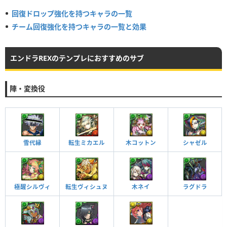
回復ドロップ強化を持つキャラの一覧
チーム回復強化を持つキャラの一覧と効果
エンドラREXのテンプレにおすすめのサブ
陣・変換役
雪代縁
転生ミカエル
木コットン
シャゼル
極醒シルヴィ
転生ヴィシュヌ
木ネイ
ラグドラ