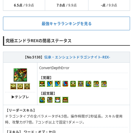
6.5点
/ 9.9点
7.0点
/ 9.9点
-点
/ 9.9点
最強キャラランキングを見る
究極エンドラREXの簡易ステータス
【No.5130】
伝承・エンシェントドラゴンナイト-REX-
ConvertDepthError
【覚醒】
【超覚醒】
▶︎テンプレ
【リーダースキル】
ドラゴンタイプの全パラメータが4.5倍。操作時間が2秒延長。スキル使用
時、攻撃力が7倍。7コンボ以上で固定1ダメージ。
【スキル】
ワード・オブ・セロ