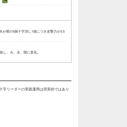
水か闇の5個十字消し1個につき攻撃力が3.5
解除し、火、水、闇に変化。
十字リーダーの実践運用は現実的ではあり