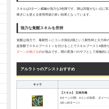
スキルは3ターン威嚇が強力な3色陣です。陣は回復がない点に
稼ぎにも使える使用用途の多い効果となっています。
強力な覚醒スキルを所持
覚醒は強力で、毒耐性＋にコンボ強化2個という耐性枠と火力枠
超覚醒でスキルブースト＋を付けることでスキルブースト4個持
ターン分稼げる
のが強みです。闇の変身パのサブとして積極的に
アルラトゥのアシストおすすめ
キャラ
【スキル】
五神共鳴
6ターンの間、4コンボ加算、ダメー
(20→20ターン)