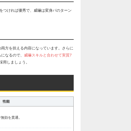
気をつければ優秀で、威嚇は変身パのターン
の両方を担える内容になっています。さらに
ちになるので、
威嚇スキルと合わせて実質7
採用しましょう。
性能
ジ無効を貫通。