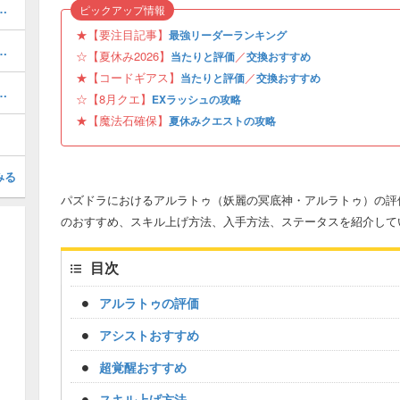
当たりと評価・引くべき？
ピックアップ情報
★【要注目記事】
最強リーダーランキング
ボの当たりと評価・引くべき？
☆【夏休み2026】
／
当たりと評価
交換おすすめ
★【コードギアス】
／
当たりと評価
交換おすすめ
と当たり・どれを引くべき？
☆【8月クエ】
EXラッシュの攻略
★【魔法石確保】
夏休みクエストの攻略
みる
パズドラにおけるアルラトゥ（妖麗の冥底神・アルラトゥ）の評
のおすすめ、スキル上げ方法、入手方法、ステータスを紹介して
目次
アルラトゥの評価
アシストおすすめ
超覚醒おすすめ
スキル上げ方法