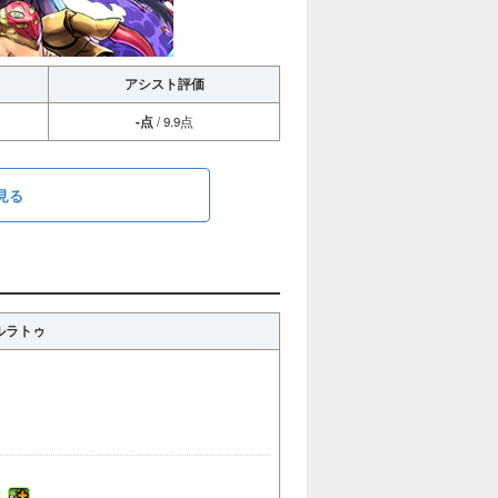
アシスト評価
-点
/ 9.9点
見る
ルラトゥ