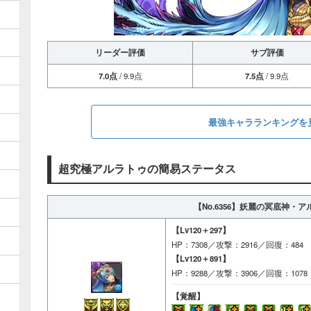
リーダー評価
サブ評価
7.0点
/ 9.9点
7.5点
/ 9.9点
最強キャラランキングを
超究極アルラトゥの簡易ステータス
【No.6356】
妖麗の冥底神・ア
【Lv120＋297】
HP：7308／攻撃：2916／回復：484
【Lv120＋891】
HP：9288／攻撃：3906／回復：1078
【覚醒】