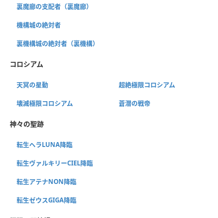
裏魔廊の支配者（裏魔廊）
機構城の絶対者
裏機構城の絶対者（裏機構）
コロシアム
天冥の星動
超絶極限コロシアム
壊滅極限コロシアム
蒼潜の戦帝
神々の聖跡
転生ヘラLUNA降臨
転生ヴァルキリーCIEL降臨
転生アテナNON降臨
転生ゼウスGIGA降臨