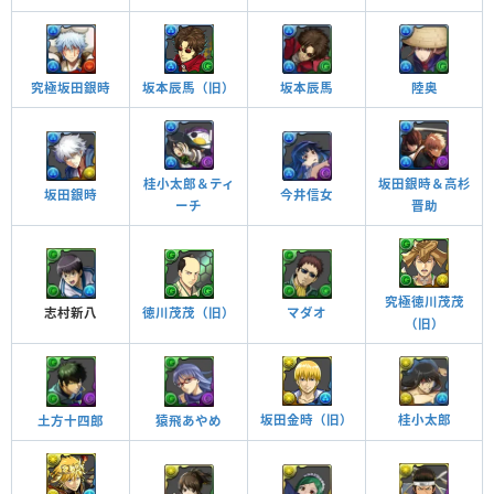
坂本辰馬（旧）
坂本辰馬
陸奥
究極坂田銀時
桂小太郎＆ティ
坂田銀時＆高杉
今井信女
坂田銀時
ーチ
晋助
究極徳川茂茂
志村新八
徳川茂茂（旧）
マダオ
（旧）
坂田金時（旧）
桂小太郎
土方十四郎
猿飛あやめ