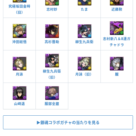
究極坂田金時
近藤勲
志村妙
たま
（旧）
志村新八＆8連ガ
沖田総悟
高杉晋助
柳生九兵衛
チャドラ
柳生九兵衛
月詠
月詠（旧）
朧
（旧）
山崎退
服部全蔵
▶︎銀魂コラボガチャの当たりを見る