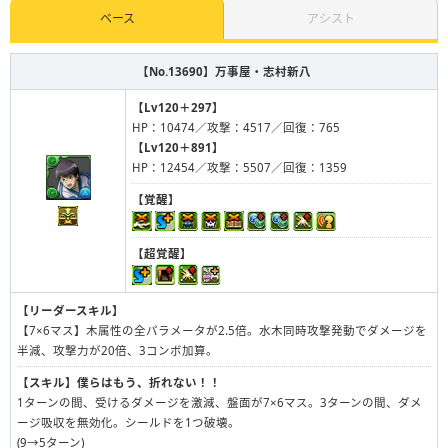
ベース
アシスト
【No.13690】
万事屋・志村新八
【Lv120＋297】
HP：10474／攻撃：4517／回復：765
【Lv120＋891】
HP：12454／攻撃：5507／回復：1359
【覚醒】
【超覚醒】
【リーダースキル】
【7×6マス】木属性の全パラメータが2.5倍。水木同時攻撃発動でダメージを
半減、攻撃力が20倍、3コンボ加算。
【スキル】
僕らはもう、折れない！！
1ターンの間、受けるダメージを激減、盤面が7×6マス。3ターンの間、ダメ
ージ吸収を無効化。シールドを1つ破壊。
(9→5ターン)