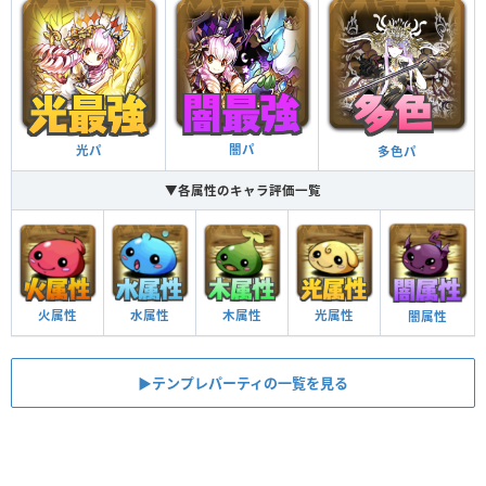
闇パ
光パ
多色パ
▼各属性のキャラ評価一覧
火属性
水属性
木属性
光属性
闇属性
▶︎テンプレパーティの一覧を見る