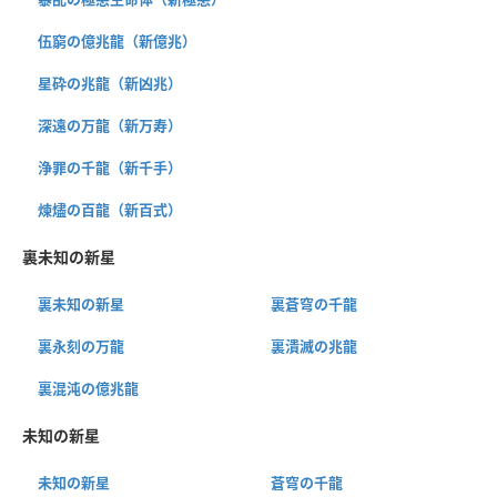
伍窮の億兆龍（新億兆）
星砕の兆龍（新凶兆）
深遠の万龍（新万寿）
浄罪の千龍（新千手）
煉燼の百龍（新百式）
裏未知の新星
裏未知の新星
裏蒼穹の千龍
裏永刻の万龍
裏潰滅の兆龍
裏混沌の億兆龍
未知の新星
未知の新星
蒼穹の千龍