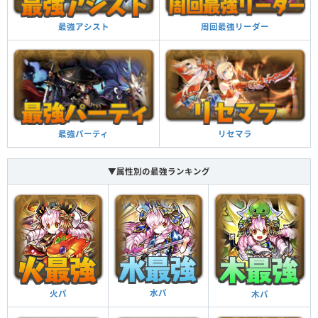
周回最強リーダー
最強アシスト
リセマラ
最強パーティ
▼属性別の最強ランキング
水パ
火パ
木パ