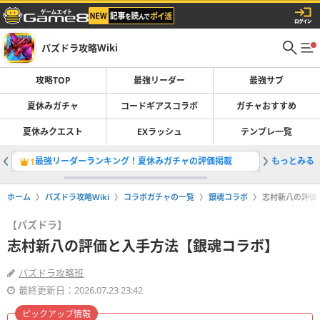
パズドラ攻略Wiki
攻略TOP
最強リーダー
最強サブ
夏休みガチャ
コードギアスコラボ
ガチャおすすめ
夏休みクエスト
EXラッシュ
テンプレ一覧
最強リーダーランキング！夏休みガチャの評価掲載
もっとみる
夏休みガ
1
2
ホーム
パズドラ攻略Wiki
コラボガチャの一覧
銀魂コラボ
志村新八の評価
【パズドラ】
志村新八の評価と入手方法【銀魂コラボ】
パズドラ攻略班
最終更新日：2026.07.23 23:42
ピックアップ情報