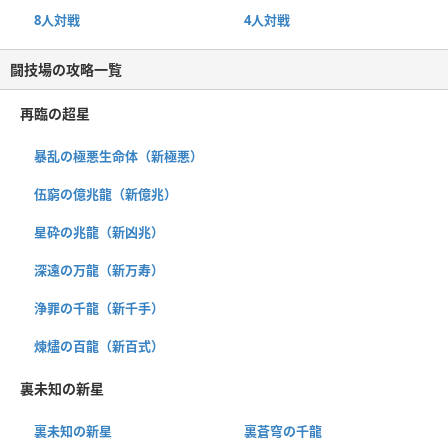
8人対戦
4人対戦
闘技場の攻略一覧
再臨の超星
暴乱の極悪生命体（新極悪）
伍窮の億兆龍（新億兆）
星砕の兆龍（新凶兆）
深遠の万龍（新万寿）
浄罪の千龍（新千手）
煉燼の百龍（新百式）
裏未知の新星
裏未知の新星
裏蒼穹の千龍