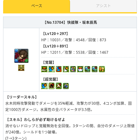
ベース
アシスト
【No.13704】
快援隊・坂本辰馬
【Lv120＋297】
HP：10031／攻撃：4548／回復：873
【Lv120＋891】
HP：12011／攻撃：5538／回復：1467
【覚醒】
【超覚醒】
【リーダースキル】
水木同時攻撃発動でダメージを35%軽減、攻撃力が30倍、4コンボ加算、固
定1000万ダメージ。水属性の全パラメータが3.5倍。
【スキル】
わしらが必ず助けるぜよ
消せないドロップと覚醒無効を全回復。3ターンの間、自分のダメージ上限値
が240億。シールドを1つ破壊。
(7→3ターン)