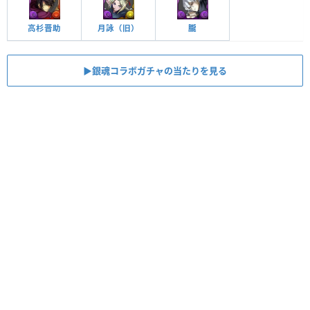
高杉晋助
月詠（旧）
朧
▶︎銀魂コラボガチャの当たりを見る