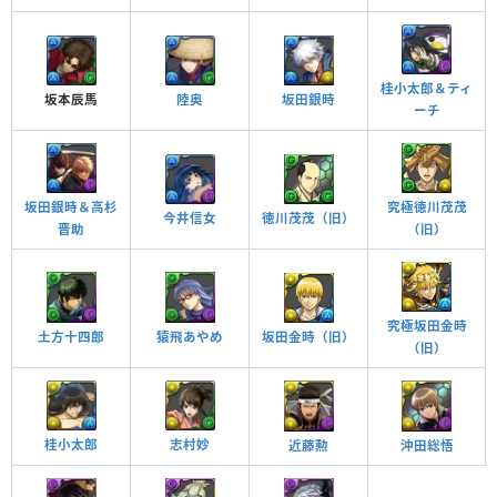
桂小太郎＆ティ
坂本辰馬
陸奥
坂田銀時
ーチ
究極徳川茂茂
坂田銀時＆高杉
今井信女
徳川茂茂（旧）
（旧）
晋助
究極坂田金時
土方十四郎
猿飛あやめ
坂田金時（旧）
（旧）
桂小太郎
志村妙
近藤勲
沖田総悟