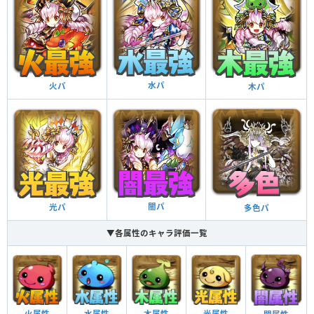
水パ
火パ
木パ
闇パ
光パ
多色パ
▼各属性のキャラ評価一覧
火属性
水属性
木属性
光属性