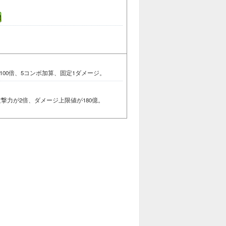
100倍、5コンボ加算、固定1ダメージ。
撃力が2倍、ダメージ上限値が180億。