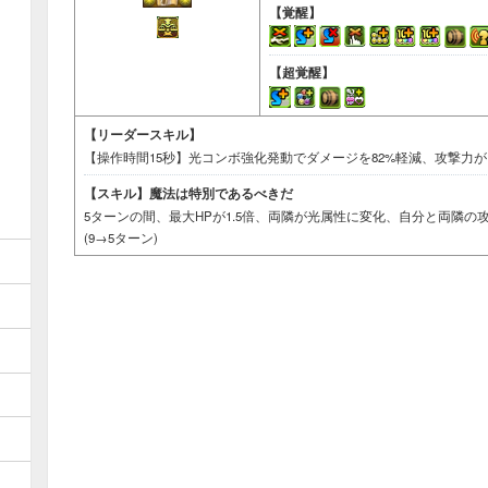
【覚醒】
【超覚醒】
【リーダースキル】
【操作時間15秒】光コンボ強化発動でダメージを82%軽減、攻撃力が
【スキル】
魔法は特別であるべきだ
5ターンの間、最大HPが1.5倍、両隣が光属性に変化、自分と両隣の攻
(9→5ターン)