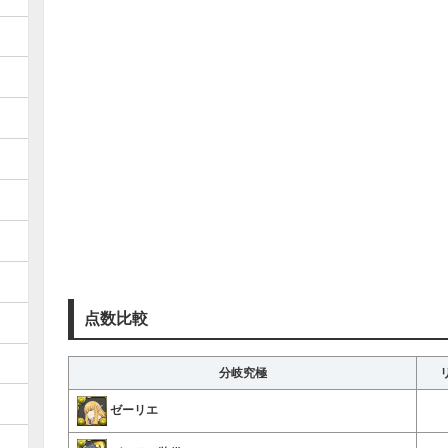
点数比較
分岐究極
ゼーリエ