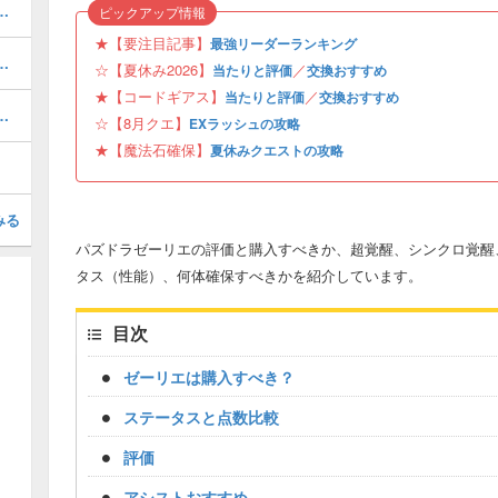
キング！夏休みガチャの評価掲載
ピックアップ情報
★【要注目記事】
最強リーダーランキング
ボの当たりと評価・引くべき？
☆【夏休み2026】
／
当たりと評価
交換おすすめ
★【コードギアス】
／
当たりと評価
交換おすすめ
と当たり・どれを引くべき？
☆【8月クエ】
EXラッシュの攻略
★【魔法石確保】
夏休みクエストの攻略
みる
パズドラゼーリエの評価と購入すべきか、超覚醒、シンクロ覚醒
タス（性能）、何体確保すべきかを紹介しています。
目次
ゼーリエは購入すべき？
ステータスと点数比較
評価
アシストおすすめ