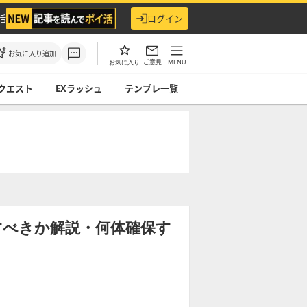
活
ログイン
お気に入り追加
ご意見
MENU
お気に入り
クエスト
EXラッシュ
テンプレ一覧
？
すべきか解説・何体確保す