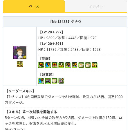
ベース
アシスト
【No.13438】
ゲナウ
【Lv120＋297】
HP：9809／攻撃：4448／回復：979
【Lv120＋891】
HP：11789／攻撃：5438／回復：1573
【覚醒】
【超覚醒】
【リーダースキル】
【7×6マス】4色同時攻撃でダメージを81%軽減、攻墼力が45倍、固定1000
万ダメージ。
【スキル】
第一次試験を開始する
5ターンの間、回復力と全員の攻撃力が2.5倍、ダメージ上限値が130億。ロ
ックを解除し、盤面を火水木光闇回復に変化。
(9→5ターン)