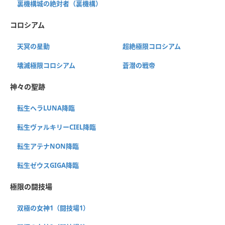
裏機構城の絶対者（裏機構）
コロシアム
天冥の星動
超絶極限コロシアム
壊滅極限コロシアム
蒼潜の戦帝
神々の聖跡
転生ヘラLUNA降臨
転生ヴァルキリーCIEL降臨
転生アテナNON降臨
転生ゼウスGIGA降臨
極限の闘技場
双極の女神1（闘技場1）