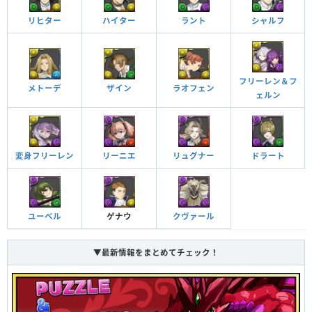
リヒター
ハイター
ラント
シャルフ
フリーレン＆フ
メトーデ
ザイン
ラオフェン
ェルン
変身フリーレン
リーニエ
リュグナー
ドラート
ユーベル
ゲナウ
クヴァール
▼最新情報をまとめてチェック！