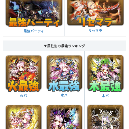
リセマラ
最強パーティ
▼属性別の最強ランキング
水パ
火パ
木パ