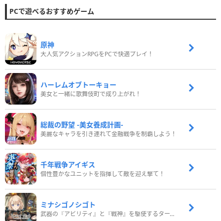
PCで遊べるおすすめゲーム
原神
大人気アクションRPGをPCで快適プレイ！
ハーレムオブトーキョー
美女と一緒に歌舞伎町で成り上がれ！
総裁の野望 -美女養成計画-
美麗なキャラを引き連れて金融戦争を制覇しよう！
千年戦争アイギス
個性豊かなユニットを指揮して敵を迎え撃て！
ミナシゴノシゴト
武器の『アビリティ』と『戦神』を駆使するターン制コマンドバトルRPG！