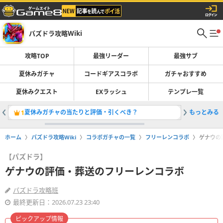
パズドラ攻略Wiki
攻略TOP
最強リーダー
最強サブ
夏休みガチャ
コードギアスコラボ
ガチャおすすめ
夏休みクエスト
EXラッシュ
テンプレ一覧
夏休みガチャの当たりと評価・引くべき？
もっとみる
最強リー
1
2
ホーム
パズドラ攻略Wiki
コラボガチャの一覧
フリーレンコラボ
ゲナウの
【パズドラ】
ゲナウの評価・葬送のフリーレンコラボ
パズドラ攻略班
最終更新日：2026.07.23 23:40
ピックアップ情報