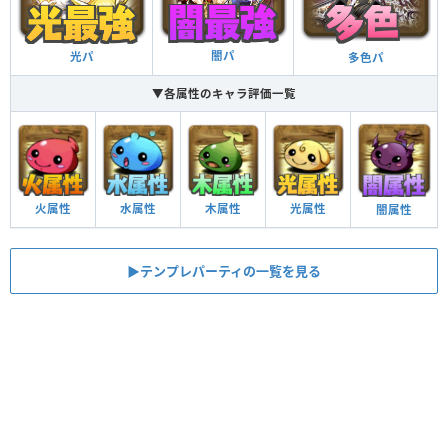
闇パ
光パ
多色パ
▼各属性のキャラ評価一覧
火属性
水属性
木属性
光属性
闇属性
▶︎テンプレパーティの一覧を見る