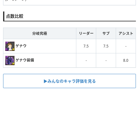
点数比較
分岐究極
リーダー
サブ
アシスト
ゲナウ
7.5
7.5
-
ゲナウ装備
-
-
8.0
▶︎みんなのキャラ評価を見る