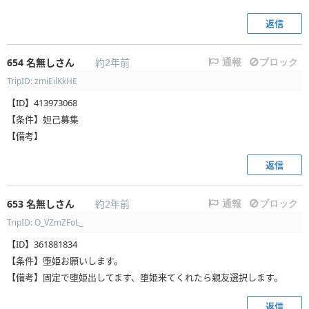
返信
654
名無しさん
約2年前
通報
ブロック
TripID: zmiEilKkHE
【ID】413973068
【条件】妲己募集
【備考】
返信
653
名無しさん
約2年前
通報
ブロック
TripID: O_VZmZFoL_
【ID】361881834
【条件】堕姫お願いします。
【備考】固定で堕姫出してます、堕姫来てくれたら親友選択します。
返信