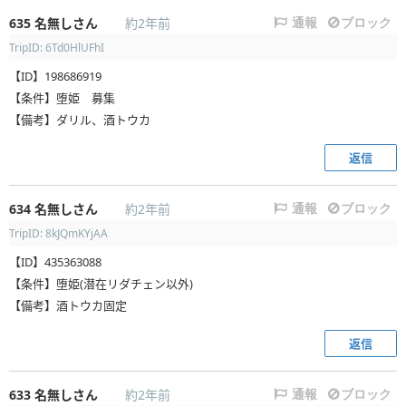
635
名無しさん
約2年前
通報
ブロック
TripID: 6Td0HlUFhI
【ID】198686919
【条件】堕姫 募集
【備考】ダリル、酒トウカ
返信
634
名無しさん
約2年前
通報
ブロック
TripID: 8kJQmKYjAA
【ID】435363088
【条件】堕姫(潜在リダチェン以外)
【備考】酒トウカ固定
返信
633
名無しさん
約2年前
通報
ブロック