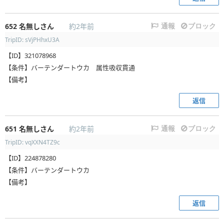
652
名無しさん
約2年前
通報
ブロック
TripID: sVjPHhxU3A
【ID】321078968
【条件】バーテンダートウカ 属性吸収貫通
【備考】
返信
651
名無しさん
約2年前
通報
ブロック
TripID: vqXXN4TZ9c
【ID】224878280
【条件】バーテンダートウカ
【備考】
返信