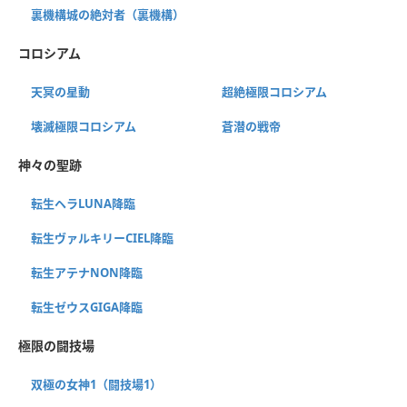
裏機構城の絶対者（裏機構）
コロシアム
天冥の星動
超絶極限コロシアム
壊滅極限コロシアム
蒼潜の戦帝
神々の聖跡
転生ヘラLUNA降臨
転生ヴァルキリーCIEL降臨
転生アテナNON降臨
転生ゼウスGIGA降臨
極限の闘技場
双極の女神1（闘技場1）