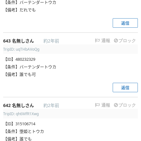
【条件】バーテンダートウカ
【備考】だれでも
返信
643
名無しさん
約2年前
通報
ブロック
TripID: uqTHbAVoQg
【ID】480232329
【条件】バーテンダートウカ
【備考】誰でも可
返信
642
名無しさん
約2年前
通報
ブロック
TripID: qh6MfR1Xwg
【ID】315106714
【条件】堕姫とトウカ
【備考】誰でも