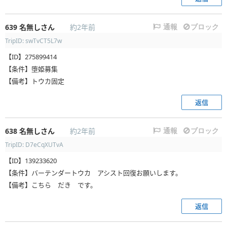
639
名無しさん
約2年前
通報
ブロック
TripID: swTvCT5L7w
【ID】275899414
【条件】堕姫募集
【備考】トウカ固定
返信
638
名無しさん
約2年前
通報
ブロック
TripID: D7eCqXUTvA
【ID】139233620
【条件】バーテンダートウカ アシスト回復お願いします。
【備考】こちら だき です。
返信