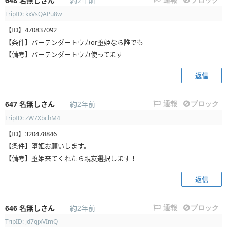
648
名無しさん
約2年前
TripID: kxVsQAPu8w
【ID】470837092
【条件】バーテンダートウカor堕姫なら誰でも
【備考】バーテンダートウカ使ってます
返信
647
名無しさん
約2年前
通報
ブロック
TripID: zW7XbchM4_
【ID】320478846
【条件】堕姫お願いします。
【備考】堕姫来てくれたら親友選択します！
返信
646
名無しさん
約2年前
通報
ブロック
TripID: jd7qjxVImQ