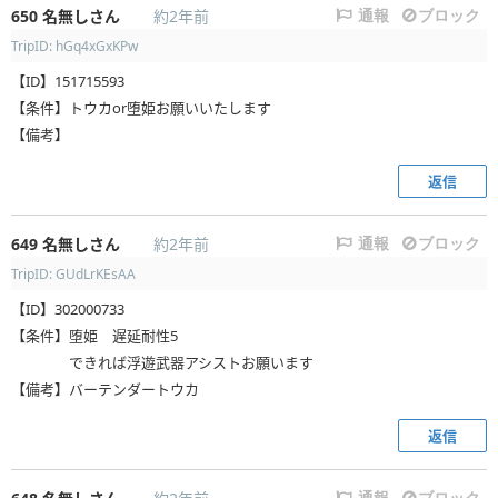
650
名無しさん
約2年前
通報
ブロック
TripID: hGq4xGxKPw
【ID】151715593
【条件】トウカor堕姫お願いいたします
【備考】
返信
649
名無しさん
約2年前
通報
ブロック
TripID: GUdLrKEsAA
【ID】302000733
【条件】堕姫 遅延耐性5
できれば浮遊武器アシストお願います
【備考】バーテンダートウカ
返信
通報
ブロック