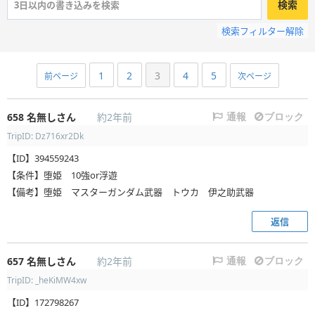
検索
検索フィルター解除
1
2
3
4
5
前ページ
次ページ
658
名無しさん
約2年前
通報
ブロック
TripID: Dz716xr2Dk
【ID】394559243
【条件】堕姫 10強or浮遊
【備考】堕姫 マスターガンダム武器 トウカ 伊之助武器
返信
657
名無しさん
約2年前
通報
ブロック
TripID: _heKiMW4xw
【ID】172798267