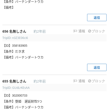
【条件】バーテンダートウカ
【備考】
返信
656
名無しさん
約2年前
通報
ブロック
TripID: n3Z3E06ci6
【ID】358183905
【条件】だき求
【備考】バーテンダートウカ
返信
655
名無しさん
約2年前
通報
ブロック
TripID: GUdLrKEsAA
【ID】302000733
【条件】堕姫 遅延耐性5つ
【備考】バーテンダートウカ