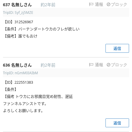
637
名無しさん
約2年前
通報
ブロック
TripID: Syf_zj5MZE
【ID】312526967
【条件】バーテンダートウカのフレが欲しい
【備考】誰でもおけ
返信
636
名無しさん
約2年前
通報
ブロック
TripID: nGmM0IAIbM
【ID】222551383
【条件】
【備考 トウカにお邪魔目覚め耐性、遅延
ファンネルアシストです。
よろしくお願いします。
返信