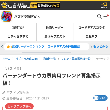
パズドラ攻略Wiki
攻略TOP
最強リーダー
コードギアスコラボ
ガチャおすすめ
夏休みクエスト
最強サブ
最強リーダーランキング！コードギアスの評価掲載
もっとみる
コードギ
1
2
ホーム
パズドラ攻略Wiki
掲示板一覧
フレンド募集掲示板一覧
バーテンダ
【パズドラ】
バーテンダートウカ募集用フレンド募集掲示
板！
パズドラ攻略班
718
最終更新日：2025.11.21 08:27
ピックアップ情報