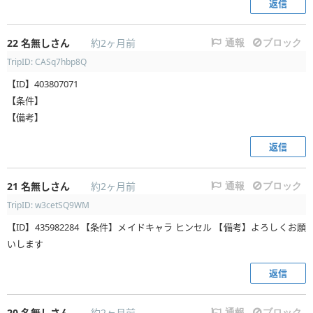
返信
22
名無しさん
約2ヶ月前
通報
ブロック
TripID: CASq7hbp8Q
【ID】403807071
【条件】
【備考】
返信
21
名無しさん
約2ヶ月前
通報
ブロック
TripID: w3cetSQ9WM
【ID】435982284 【条件】メイドキャラ ヒンセル 【備考】よろしくお願
いします
返信
20
名無しさん
約2ヶ月前
通報
ブロック