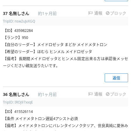
37
名無しさん
約1ヶ月前
通報
ブロック
TripID: nsw2uJvXGQ
【ID】435982284
【ランク】950
【自分のリーダー】メイドロゼッタ まどか メイドメタトロン
【希望のリーダー】ほむら ヒンメル メイドロゼッタ
【備考】長期間メイドロゼッタとヒンメル固定出来る方は承認後メッセ
ージください親友送りたいです。
返信
36
名無しさん
約1ヶ月前
通報
ブロック
TripID: IROj97xxqE
【ID】415526114
【条件 メイドメタトロン遅延4アシスト必須
【備考】メイドメタトロンにバレンタインノクタリア、世良真純に夏休み