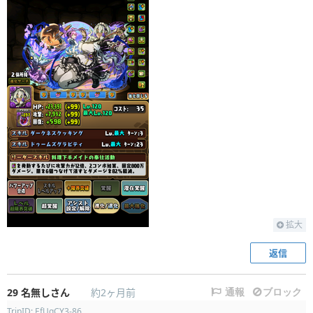
拡大
返信
29
名無しさん
約2ヶ月前
通報
ブロック
TripID: EfUqCY3-86