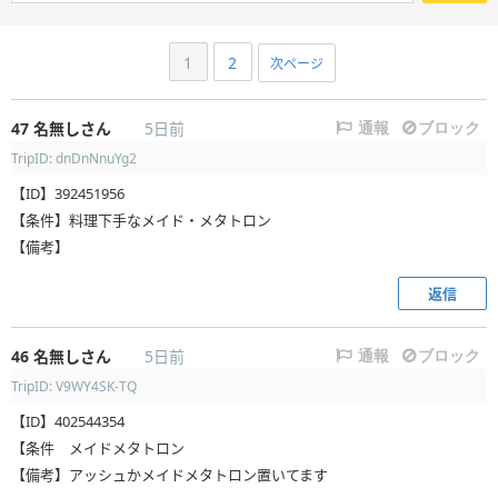
1
2
次ページ
47
名無しさん
5日前
通報
ブロック
TripID: dnDnNnuYg2
【ID】392451956
【条件】料理下手なメイド・メタトロン
【備考】
返信
46
名無しさん
5日前
通報
ブロック
TripID: V9WY4SK-TQ
【ID】402544354
【条件 メイドメタトロン
【備考】アッシュかメイドメタトロン置いてます