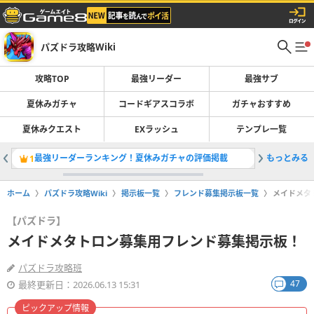
パズドラ攻略Wiki
攻略TOP
最強リーダー
最強サブ
夏休みガチャ
コードギアスコラボ
ガチャおすすめ
夏休みクエスト
EXラッシュ
テンプレ一覧
最強リーダーランキング！夏休みガチャの評価掲載
もっとみる
コードギ
1
2
ホーム
パズドラ攻略Wiki
掲示板一覧
フレンド募集掲示板一覧
メイドメタ
【パズドラ】
メイドメタトロン募集用フレンド募集掲示板！
パズドラ攻略班
47
最終更新日：2026.06.13 15:31
ピックアップ情報