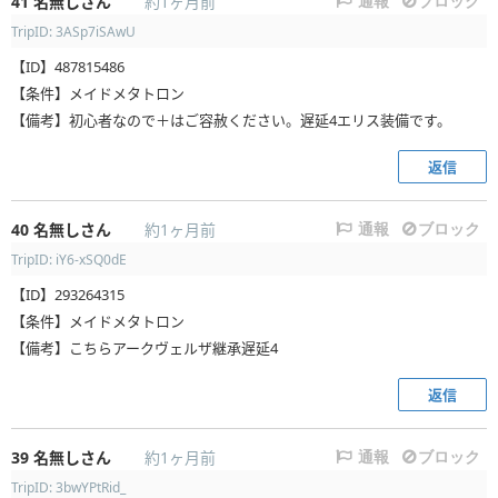
41
名無しさん
約1ヶ月前
通報
ブロック
TripID: 3ASp7iSAwU
【ID】487815486
【条件】メイドメタトロン
【備考】初心者なので＋はご容赦ください。遅延4エリス装備です。
返信
40
名無しさん
約1ヶ月前
通報
ブロック
TripID: iY6-xSQ0dE
【ID】293264315
【条件】メイドメタトロン
【備考】こちらアークヴェルザ継承遅延4
返信
39
名無しさん
約1ヶ月前
通報
ブロック
TripID: 3bwYPtRid_