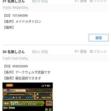
31
名無しさん
約2ヶ月前
通報
ブロック
TripID: 4RQipHZk4_
【ID】101344396
【条件】メイドメタトロン
【備考】
返信
30
名無しさん
約2ヶ月前
通報
ブロック
TripID: boErCkd4p_
【ID】459020099
【条件】アークウェルザ武器です
【備考】親友選択できます