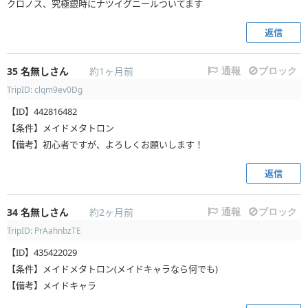
クロノス、究極銀時にナツイグニールついてます
返信
35
名無しさん
約1ヶ月前
通報
ブロック
TripID: clqm9ev0Dg
【ID】442816482
【条件】メイドメタトロン
【備考】初心者ですが、よろしくお願いします！
返信
34
名無しさん
約2ヶ月前
通報
ブロック
TripID: PrAahnbzTE
【ID】435422029
【条件】メイドメタトロン(メイドキャラなら何でも)
【備考】メイドキャラ