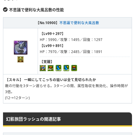
不思議で便利な大風呂敷の性能
【No.10900】
不思議で便利な大風呂敷
【Lv99＋297】
HP：5990／攻撃：1495／回復：1297
【Lv99＋891】
HP：7970／攻撃：2485／回復：1891
【覚醒】
【スキル】
一瞬にしてこっちの狙いは全て見切られたか
敵の行動を3ターン遅らせる。3ターンの間、属性吸収を無効化、操作時間が
3倍。
(12→12ターン)
幻影旅団ラッシュの関連記事