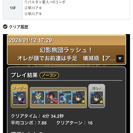
①バルタン星人→0コンボ
13F
②早川アキ
③早川アキ
クリア履歴