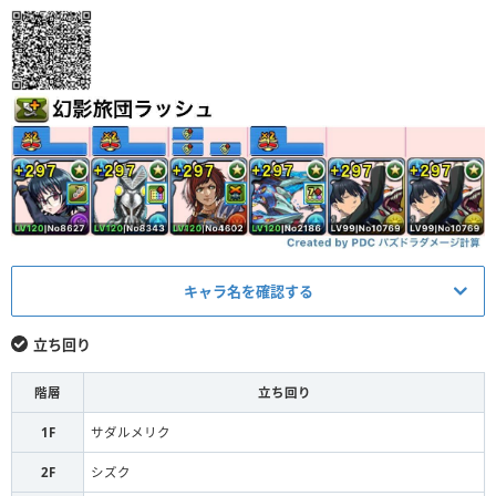
キャラ名を確認する
メイン
立ち回り
シズク
L
階層
立ち回り
バルタン星人
S
1F
サダルメリク
ジョイラ
S
2F
シズク