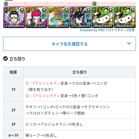
キャラ名を確認する
キャラ
立ち回り
変身クロロ
L
階層
立ち回り
奇術師・ヒソカ
S
①：
Fアルジェキティ
変身→クロロ変身→1コンボ
1F
（闇を取り出す）
麒麟・サクヤ＝オリジン
S
②：
Sアルジェキティ
変身→5色＋闇1コンボ
妖鱗の双刃士・サギリ
S
サギリ→1コンボ×2→クロロ変身→サクヤオリジン
2F
→クロロリダチェン→陣ループ開始
ウィッチ・アルジェキティ
S
3F
ヒソカ→アルジェキティ→5色消し
ウィッチ・アルジェキティ
L
4～7F
陣ループ→5色消し