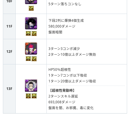
10F
5ターン落ちコンなし
下段2列に爆弾4個生成
11F
580,000ダメージ
盤面暗闇
3ターン3コンボ減少
12F
2ターン10億以上ダメージ無効
HP50％超根性
1ターン7コンボ以下吸収
1ターン20億以上ダメージ吸収
13F
【超根性発動時】
2ターンスキル遅延
693,008ダメージ
盤面を闇、お邪魔、毒に変化