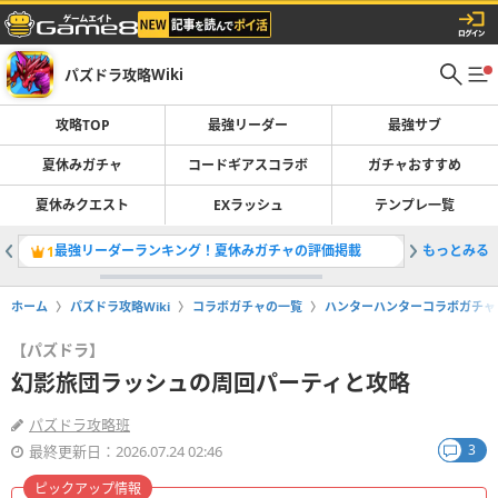
パズドラ攻略Wiki
攻略TOP
最強リーダー
最強サブ
夏休みガチャ
コードギアスコラボ
ガチャおすすめ
夏休みクエスト
EXラッシュ
テンプレ一覧
最強リーダーランキング！夏休みガチャの評価掲載
もっとみる
コードギ
1
2
ホーム
パズドラ攻略Wiki
コラボガチャの一覧
ハンターハンターコラボガチャ
【パズドラ】
幻影旅団ラッシュの周回パーティと攻略
パズドラ攻略班
3
最終更新日：2026.07.24 02:46
ピックアップ情報