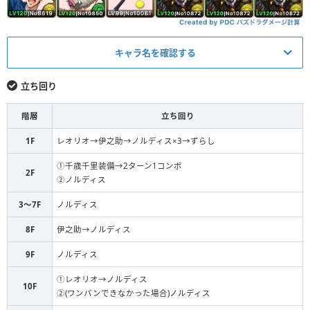
キャラ名を確認する
メイン
立ち回り
レオリオ
L
階層
立ち回り
超究極伊之助
S
1F
レオリオ→伊之助→ノルディス×3→ずらし
千歳千里装備（ラケット）
S
①千歳千里装備→2ターン1コンボ
2F
②ノルディス
正月ノルディス
S
3〜7F
ノルディス
正月ノルディス
S
8F
伊之助→ノルディス
正月ノルディス
F
9F
ノルディス
①レオリオ→ノルディス
10F
②(ワンパンできなかった場合)ノルディス