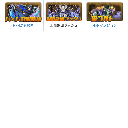
幻影旅団ラッシュ
H×H幻影旅団
H×Hダンジョン