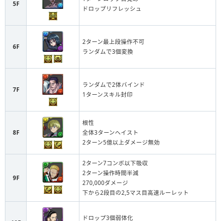
5F
ドロップリフレッシュ
2ターン最上段操作不可
6F
ランダムで3個変換
ランダムで2体バインド
7F
1ターンスキル封印
根性
8F
全体3ターンヘイスト
2ターン5億以上ダメージ無効
2ターン7コンボ以下吸収
2ターン操作時間半減
9F
270,000ダメージ
下から2段目の2,5マス目高速ルーレット
ドロップ3個弱体化