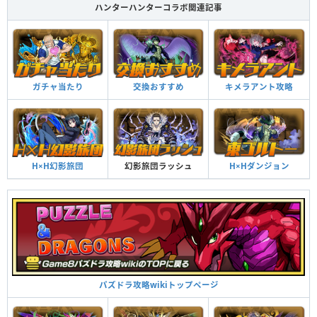
ハンターハンターコラボ関連記事
ガチャ当たり
交換おすすめ
キメラアント攻略
幻影旅団ラッシュ
H×H幻影旅団
H×Hダンジョン
パズドラ攻略wikiトップページ