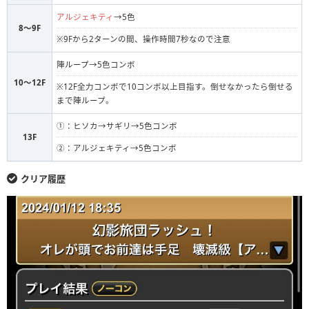
アルジェキティ
→5色
8～9F
※9Fから2ターンの間、操作時間7秒なので注意
陣ループ→5色コンボ
10〜12F
※12F全力コンボで10コンボ以上目指す。倒せなかったら倒せる
まで陣ループ。
①：ヒソカ→サギリ→5色コンボ
13F
②：アルジェキティ→5色コンボ
クリア履歴