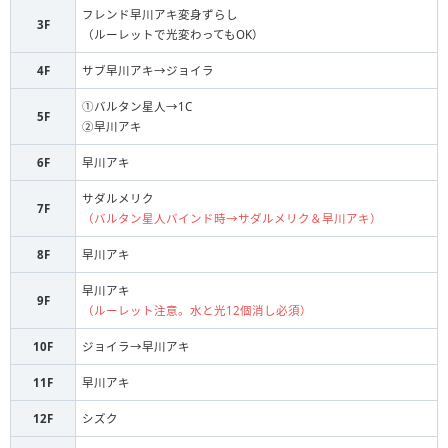
フレンド早川アキ変身ずらし
サダルメリク
S
3F
（ルーレットで光変わってもOK）
早川アキ
S
4F
サブ早川アキ→ジョイラ
早川アキ
F
①バルタン星人→1C
5F
②早川アキ
6F
早川アキ
サダルメリク
7F
（バルタン星人バインド時→サダルメリク＆早川アキ）
8F
早川アキ
早川アキ
9F
（ルーレット注意。水と光12個消し必須）
10F
ジョイラ→早川アキ
11F
早川アキ
12F
シズク