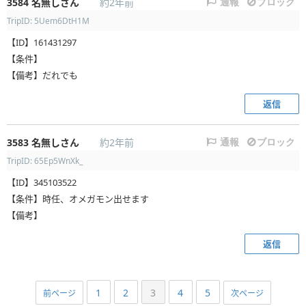
3584
名無しさん
約2年前
通報
ブロック
TripID: 5Uem6DtH1M
【ID】161431297
【条件】
【備考】だれでも
返信
3583
名無しさん
約2年前
通報
ブロック
TripID: 65Ep5WnXk_
【ID】345103522
【条件】時任、オメガモン出せます
【備考】
返信
1
2
3
4
5
前ページ
次ページ