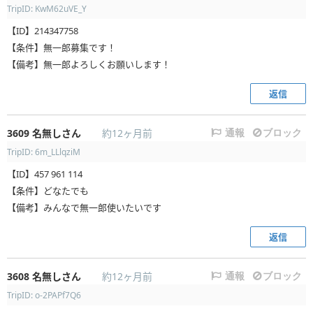
TripID: KwM62uVE_Y
【ID】214347758
【条件】無一郎募集です！
【備考】無一郎よろしくお願いします！
返信
3609
名無しさん
約12ヶ月前
通報
ブロック
TripID: 6m_LLlqziM
【ID】457 961 114
【条件】どなたでも
【備考】みんなで無一郎使いたいです
返信
3608
名無しさん
約12ヶ月前
通報
ブロック
TripID: o-2PAPf7Q6