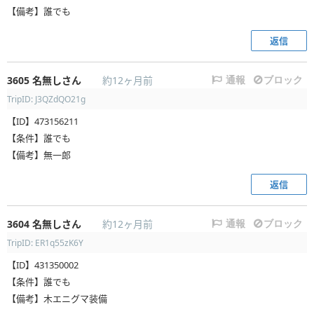
【備考】誰でも
返信
3605
名無しさん
約12ヶ月前
通報
ブロック
TripID: J3QZdQO21g
【ID】473156211
【条件】誰でも
【備考】無一郎
返信
3604
名無しさん
約12ヶ月前
通報
ブロック
TripID: ER1q55zK6Y
【ID】431350002
【条件】誰でも
【備考】木エニグマ装備