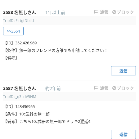
3588
名無しさん
1年以上前
通報
ブロック
TripID: Ei-tgtDbLU
>>3564
【ID】352.426.969
【条件】無一郎のフレンドの方誰でも申請してください！
【備考】
返信
3587
名無しさん
約2年前
通報
ブロック
TripID: _q3LrlV5NM
【ID】143436955
【条件】10c武器の無一郎
【備考】こちら10c武器の無一郎でドラキ2遅延4
返信