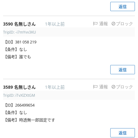
返信
3590
名無しさん
1年以上前
通報
ブロック
TripID: -i7mYvv3KU
【ID】381 058 219
【条件】なし
【備考】誰でも
返信
3589
名無しさん
1年以上前
通報
ブロック
TripID: iTvXlZXtGM
【ID】266499654
【条件】なし
【備考】時透無一郎固定です
返信