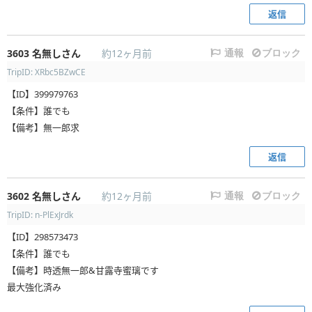
返信
3603
名無しさん
約12ヶ月前
通報
ブロック
TripID: XRbc5BZwCE
【ID】399979763
【条件】誰でも
【備考】無一郎求
返信
3602
名無しさん
約12ヶ月前
通報
ブロック
TripID: n-PlExJrdk
【ID】298573473
【条件】誰でも
【備考】時透無一郎&甘露寺蜜璃です
最大強化済み