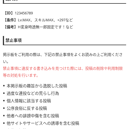
【ID】
123456789
【条件】
Lv.MAX、スキルMAX、+297など
【備考】
H変身時透無一郎固定です！など
禁止事項
掲示板をご利用の際は、下記の禁止事項をよくお読みの上ご利用くださ
い。
禁止事項に違反する書き込みを見つけた際には、投稿の削除や利用制限
等の対処を行います。
本掲示板の趣旨から逸脱した投稿
過度な連投などの荒らし行為
個人情報に該当する投稿
公序良俗に反する投稿
他者への誹謗中傷を含む投稿
他サイトやサービスへの誘導を含む投稿