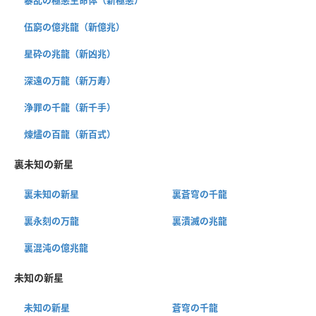
伍窮の億兆龍（新億兆）
星砕の兆龍（新凶兆）
深遠の万龍（新万寿）
浄罪の千龍（新千手）
煉燼の百龍（新百式）
裏未知の新星
裏未知の新星
裏蒼穹の千龍
裏永刻の万龍
裏潰滅の兆龍
裏混沌の億兆龍
未知の新星
未知の新星
蒼穹の千龍