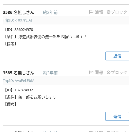
3586
名無しさん
約2年前
通報
ブロック
TripID: x_0X7rLIAI
【ID】356024970
【条件】浮遊武器装備の無一郎をお願いします！
【備考】
返信
3585
名無しさん
約2年前
通報
ブロック
TripID: AvuPeLEbfA
【ID】137874832
【条件】無一郎をお願いします
【備考】
返信