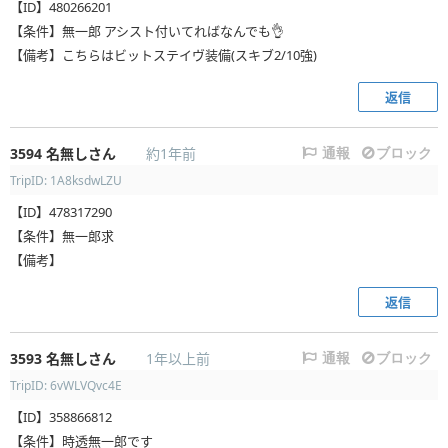
【ID】480266201
【条件】無一郎 アシスト付いてればなんでも👌
【備考】こちらはビットステイヴ装備(スキブ2/10強)
返信
3594
名無しさん
約1年前
通報
ブロック
TripID: 1A8ksdwLZU
【ID】478317290
【条件】無一郎求
【備考】
返信
3593
名無しさん
1年以上前
通報
ブロック
TripID: 6vWLVQvc4E
【ID】358866812
【条件】時透無一郎です