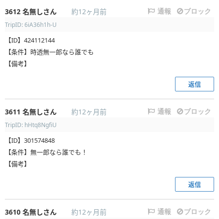
3612
名無しさん
約12ヶ月前
通報
ブロック
TripID: 6iA36h1h-U
【ID】424112144
【条件】時透無一郎なら誰でも
【備考】
返信
3611
名無しさん
約12ヶ月前
通報
ブロック
TripID: hHtq8NgfiU
【ID】301574848
【条件】無一郎なら誰でも！
【備考】
返信
3610
名無しさん
約12ヶ月前
通報
ブロック