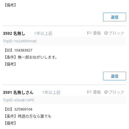
【備考】
返信
3592
名無し
1年以上前
通報
ブロック
TripID: nx3aW56mq6
【ID】104383927
【条件】無一郎おねがいします。
【備考】
返信
3591
名無しさん
1年以上前
通報
ブロック
TripID: eDaqk1zkPE
【ID】325969104
【条件】時透の方なら誰でも
【備考】