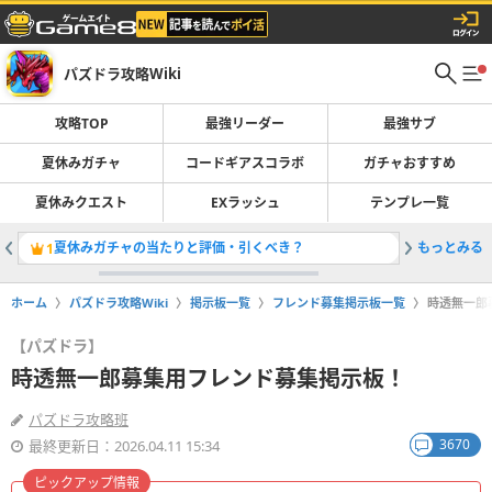
パズドラ攻略Wiki
攻略TOP
最強リーダー
最強サブ
夏休みガチャ
コードギアスコラボ
ガチャおすすめ
夏休みクエスト
EXラッシュ
テンプレ一覧
夏休みガチャの当たりと評価・引くべき？
もっとみる
最強リー
1
2
ホーム
パズドラ攻略Wiki
掲示板一覧
フレンド募集掲示板一覧
時透無一郎
【パズドラ】
時透無一郎募集用フレンド募集掲示板！
パズドラ攻略班
3670
最終更新日：2026.04.11 15:34
ピックアップ情報