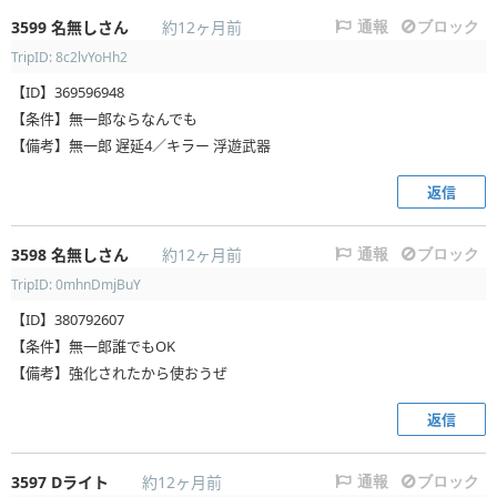
3599
名無しさん
約12ヶ月前
通報
ブロック
TripID: 8c2lvYoHh2
【ID】369596948
【条件】無一郎ならなんでも
【備考】無一郎 遅延4／キラー 浮遊武器
返信
3598
名無しさん
約12ヶ月前
通報
ブロック
TripID: 0mhnDmjBuY
【ID】380792607
【条件】無一郎誰でもOK
【備考】強化されたから使おうぜ
返信
3597
Dライト
約12ヶ月前
通報
ブロック