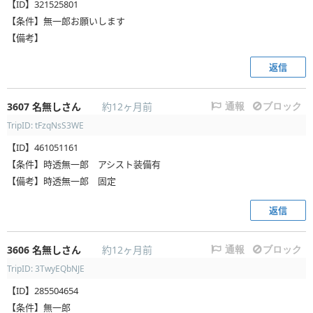
【ID】321525801
【条件】無一郎お願いします
【備考】
返信
3607
名無しさん
約12ヶ月前
通報
ブロック
TripID: tFzqNsS3WE
【ID】461051161
【条件】時透無一郎 アシスト装備有
【備考】時透無一郎 固定
返信
3606
名無しさん
約12ヶ月前
通報
ブロック
TripID: 3TwyEQbNJE
【ID】285504654
【条件】無一郎