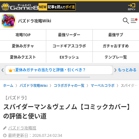
パズドラ攻略Wiki
攻略TOP
最強リーダー
最強サブ
夏休みガチャ
コードギアスコラボ
ガチャおすすめ
夏休みクエスト
EXラッシュ
テンプレ一覧
夏休みガチャの当たりと評価・引くべき？
もっとみる
最強リー
1
2
ホーム
パズドラ攻略Wiki
コラボガチャの一覧
マーベルコラボ
スパイダー
【パズドラ】
スパイダーマン＆ヴェノム【コミックカバー】
の評価と使い道
パズドラ攻略班
最終更新日：2026.07.24 02:34