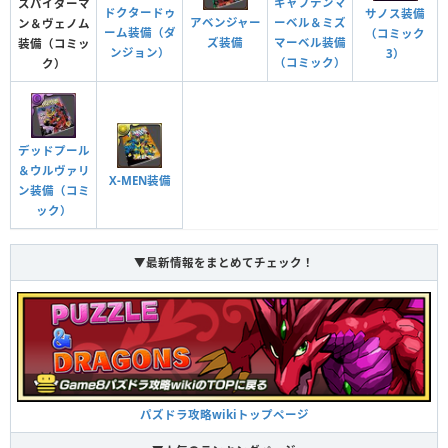
キャプテンマ
スパイダーマ
ドクタードゥ
サノス装備
アベンジャー
ーベル＆ミズ
ン＆ヴェノム
ーム装備（ダ
（コミック
ズ装備
マーベル装備
装備（コミッ
ンジョン）
3）
（コミック）
ク）
デッドプール
＆ウルヴァリ
X-MEN装備
ン装備（コミ
ック）
▼最新情報をまとめてチェック！
パズドラ攻略wikiトップページ