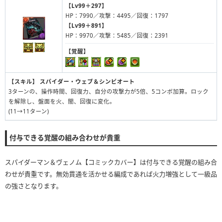
【Lv99＋297】
HP：7990／攻撃：4495／回復：1797
【Lv99＋891】
HP：9970／攻撃：5485／回復：2391
【覚醒】
【スキル】
スパイダー・ウェブ＆シンビオート
3ターンの、操作時間、回復力、自分の攻撃力が5倍、5コンボ加算。ロック
を解除し、盤面を火、闇、回復に変化。
(11→11ターン)
付与できる覚醒の組み合わせが貴重
スパイダーマン＆ヴェノム【コミックカバー】は付与できる覚醒の組み合
わせが貴重です。無効貫通を活かせる編成であれば火力増強として一級品
の強さとなります。