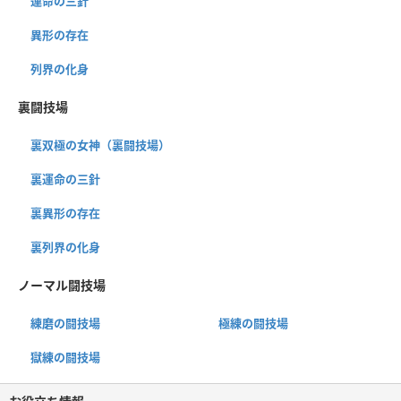
運命の三針
異形の存在
列界の化身
裏闘技場
裏双極の女神（裏闘技場）
裏運命の三針
裏異形の存在
裏列界の化身
ノーマル闘技場
練磨の闘技場
極練の闘技場
獄練の闘技場