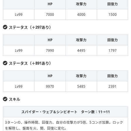
HP
攻撃力
回復力
Lv99
7000
4000
1500
ステータス（＋297あり）
HP
攻撃力
回復力
Lv99
7990
4495
1797
ステータス（＋891あり）
HP
攻撃力
回復力
Lv99
9970
5485
2391
スキル
スパイダー・ウェブ＆シンビオート ターン数：11→11
3ターンの、操作時間、回復力、自分の攻撃力が5倍、5コンボ加算。ロック
を解除し、盤面を火、闇、回復に変化。