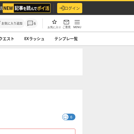
活
ログイン
6
お気に入り追加
ご意見
MENU
お気に入り
クエスト
EXラッシュ
テンプレ一覧
6