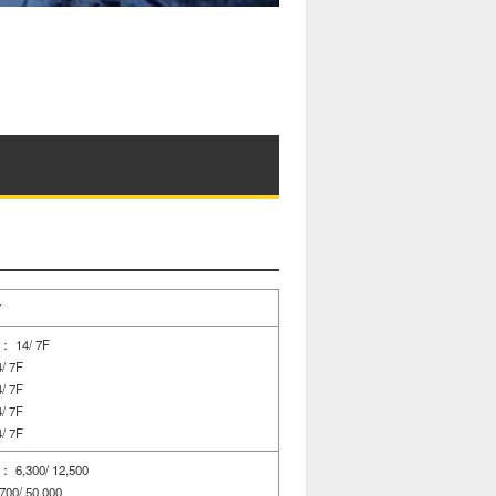
ア
14/ 7F
 7F
 7F
 7F
 7F
300/ 12,500
/ 50,000