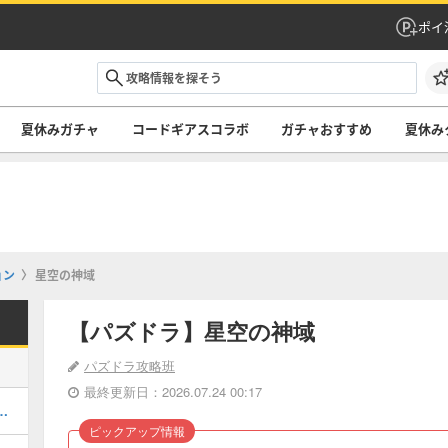
ポイ
夏休みガチャ
コードギアスコラボ
ガチャおすすめ
夏休み
ョン
星空の神域
【パズドラ】星空の神域
パズドラ攻略班
最終更新日：2026.07.24 00:17
当たりと評価・引くべき？
ピックアップ情報