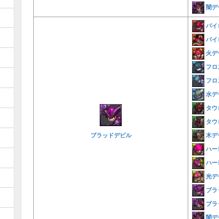
闇デ
パイ
パイ
火デ
フロ
フロ
水デ
タウ
タウ
木デ
ブラッドデビル
ハー
ハー
光デ
ブラ
ブラ
闇デ