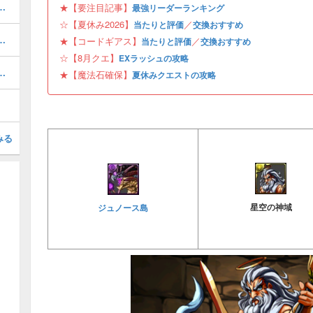
キング！夏休みガチャの評価掲載
★【要注目記事】
最強リーダーランキング
☆【夏休み2026】
／
当たりと評価
交換おすすめ
と当たり・どれを引くべき？
★【コードギアス】
／
当たりと評価
交換おすすめ
☆【8月クエ】
EXラッシュの攻略
ボの当たりと評価・引くべき？
★【魔法石確保】
夏休みクエストの攻略
みる
ジュノース島
星空の神域