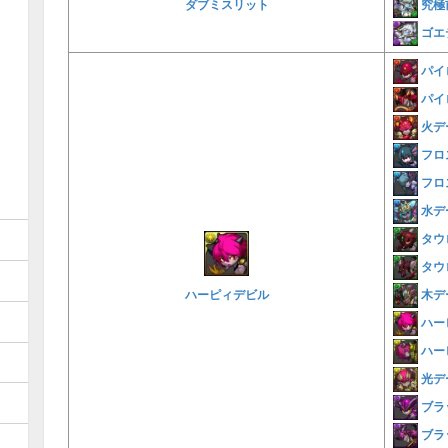
究極
ダブミスリット
ゴエ
パイ
パイ
火デ
フロ
フロ
水デ
タウ
タウ
木デ
ハーピィデビル
ハー
ハー
光デ
ブラ
ブラ