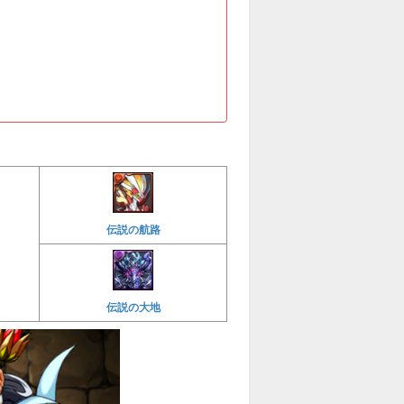
伝説の航路
伝説の大地