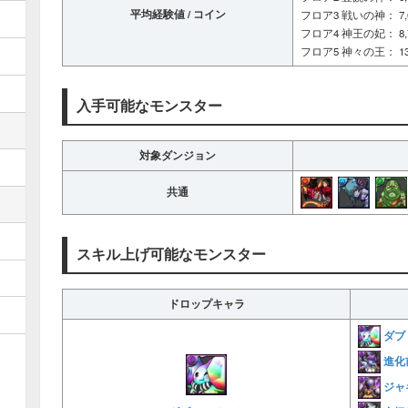
平均経験値 / コイン
フロア3 戦いの神： 7,000
フロア4 神王の妃： 8,700
フロア5 神々の王： 13,00
入手可能なモンスター
対象ダンジョン
共通
スキル上げ可能なモンスター
ドロップキャラ
ダブ
進化
ジャ