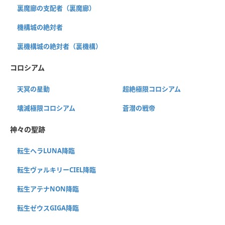
裏魔廊の支配者（裏魔廊）
機構城の絶対者
裏機構城の絶対者（裏機構）
コロシアム
天冥の星動
超絶極限コロシアム
壊滅極限コロシアム
蒼潜の戦帝
神々の聖跡
転生ヘラLUNA降臨
転生ヴァルキリーCIEL降臨
転生アテナNON降臨
転生ゼウスGIGA降臨