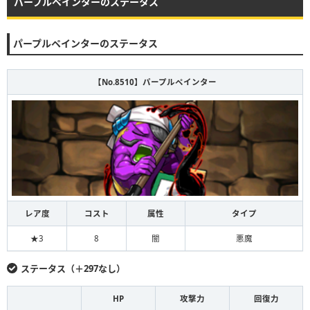
パープルペインターのステータス
パープルペインターのステータス
【No.8510】パープルペインター
レア度
コスト
属性
タイプ
★3
8
闇
悪魔
ステータス（＋297なし）
HP
攻撃力
回復力