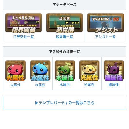
▼データベース
限界突破一覧
超覚醒一覧
アシスト一覧
▼各属性の評価一覧
木属性
光属性
闇属性
火属性
水属性
▶︎テンプレパーティの一覧はこちら