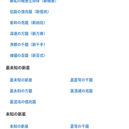
暴乱の極悪生命体（新極悪）
伍窮の億兆龍（新億兆）
星砕の兆龍（新凶兆）
深遠の万龍（新万寿）
浄罪の千龍（新千手）
煉燼の百龍（新百式）
裏未知の新星
裏未知の新星
裏蒼穹の千龍
裏永刻の万龍
裏潰滅の兆龍
裏混沌の億兆龍
未知の新星
未知の新星
蒼穹の千龍