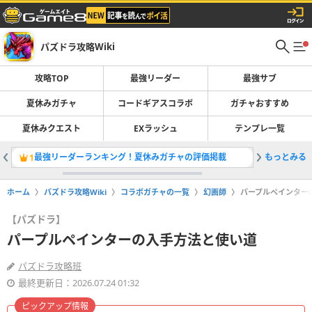
パズドラ攻略Wiki
攻略TOP
最強リーダー
最強サブ
夏休みガチャ
コードギアスコラボ
ガチャおすすめ
夏休みクエスト
EXラッシュ
テンプレ一覧
最強リーダーランキング！夏休みガチャの評価掲載
もっとみる
夏休みガ
1
2
ホーム
パズドラ攻略Wiki
コラボガチャの一覧
幻画師
パープルペインター
【パズドラ】
パープルペインターの入手方法と使い道
パズドラ攻略班
最終更新日：2026.07.24 01:32
ピックアップ情報