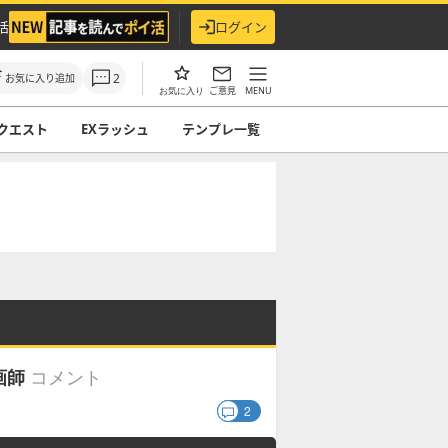
活
ログイン
2
お気に入り追加
ご意見
MENU
お気に入り
クエスト
EXラッシュ
テンプレ一覧
コメント
画師
2