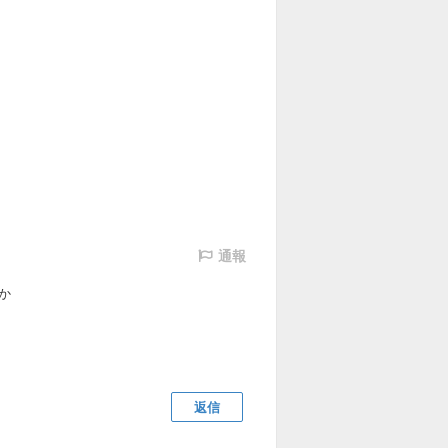
通報
か
返信