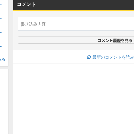
ボの当たりと評価・引くべき？
コメント
当たりと評価・引くべき？
と当たり・どれを引くべき？
コメント履歴を見る
ンプレパーティ（水着ソニアグランパ）
最新のコメントを読
みる