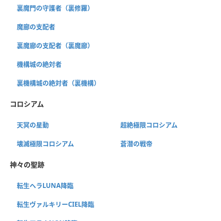
裏魔門の守護者（裏修羅）
魔廊の支配者
裏魔廊の支配者（裏魔廊）
機構城の絶対者
裏機構城の絶対者（裏機構）
コロシアム
天冥の星動
超絶極限コロシアム
壊滅極限コロシアム
蒼潜の戦帝
神々の聖跡
転生ヘラLUNA降臨
転生ヴァルキリーCIEL降臨