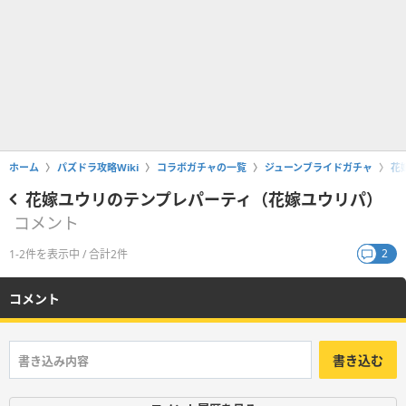
ホーム
パズドラ攻略Wiki
コラボガチャの一覧
ジューンブライドガチャ
花
花嫁ユウリのテンプレパーティ（花嫁ユウリパ）
コメント
2
1-2件を表示中 / 合計2件
コメント
書き込む