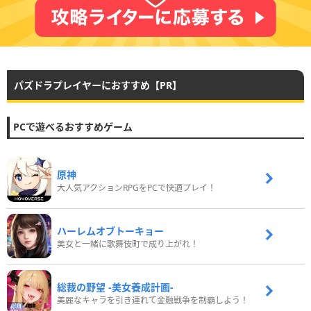
パズドラプレイヤーにおすすめ【PR】
PCで遊べるおすすめゲーム
原神
大人気アクションRPGをPCで快適プレイ！
ハーレムオブトーキョー
美女と一緒に歌舞伎町で成り上がれ！
総裁の野望 -美女養成計画-
美麗なキャラを引き連れて金融戦争を制覇しよう！