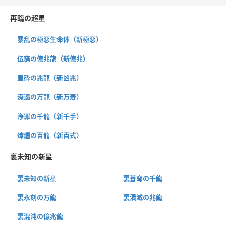
再臨の超星
暴乱の極悪生命体（新極悪）
伍窮の億兆龍（新億兆）
星砕の兆龍（新凶兆）
深遠の万龍（新万寿）
浄罪の千龍（新千手）
煉燼の百龍（新百式）
裏未知の新星
裏未知の新星
裏蒼穹の千龍
裏永刻の万龍
裏潰滅の兆龍
裏混沌の億兆龍