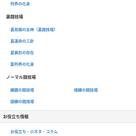
列界の化身
裏闘技場
裏双極の女神（裏闘技場）
裏運命の三針
裏異形の存在
裏列界の化身
ノーマル闘技場
練磨の闘技場
極練の闘技場
獄練の闘技場
お役立ち情報
お役立ち・小ネタ・コラム