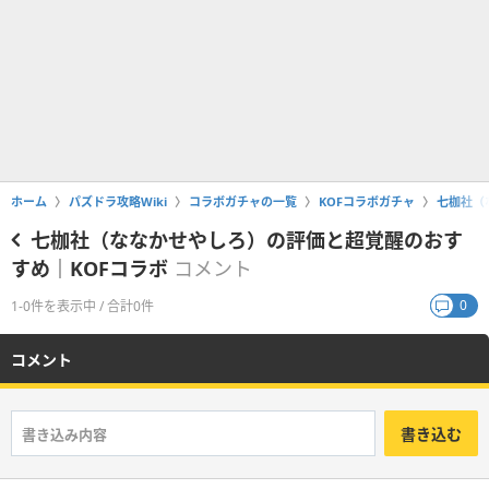
ホーム
パズドラ攻略Wiki
コラボガチャの一覧
KOFコラボガチャ
七枷社（
七枷社（ななかせやしろ）の評価と超覚醒のおす
すめ｜KOFコラボ
コメント
0
1-0件を表示中 / 合計0件
コメント
書き込む