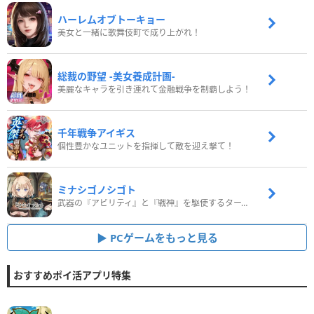
ハーレムオブトーキョー
美女と一緒に歌舞伎町で成り上がれ！
総裁の野望 -美女養成計画-
美麗なキャラを引き連れて金融戦争を制覇しよう！
千年戦争アイギス
個性豊かなユニットを指揮して敵を迎え撃て！
ミナシゴノシゴト
武器の『アビリティ』と『戦神』を駆使するターン制コマンドバトルRPG！
PCゲームをもっと見る
おすすめポイ活アプリ特集