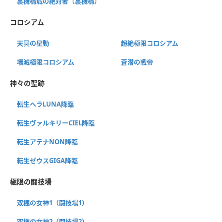
裏機構城の絶対者（裏機構）
コロシアム
天冥の星動
超絶極限コロシアム
壊滅極限コロシアム
蒼潜の戦帝
神々の聖跡
転生ヘラLUNA降臨
転生ヴァルキリーCIEL降臨
転生アテナNON降臨
転生ゼウスGIGA降臨
極限の闘技場
双極の女神1（闘技場1）
双極の女神2（闘技場2）