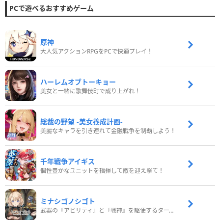
PCで遊べるおすすめゲーム
原神
大人気アクションRPGをPCで快適プレイ！
ハーレムオブトーキョー
美女と一緒に歌舞伎町で成り上がれ！
総裁の野望 -美女養成計画-
美麗なキャラを引き連れて金融戦争を制覇しよう！
千年戦争アイギス
個性豊かなユニットを指揮して敵を迎え撃て！
ミナシゴノシゴト
武器の『アビリティ』と『戦神』を駆使するターン制コマンドバトルRPG！