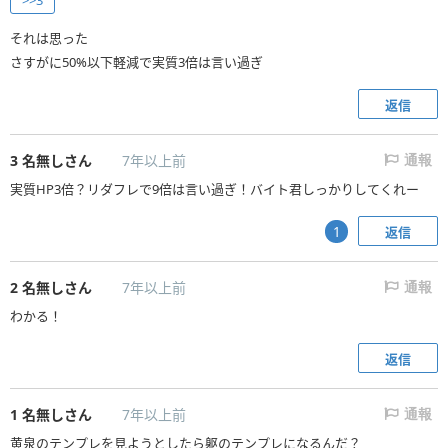
>>3
それは思った
さすがに50%以下軽減で実質3倍は言い過ぎ
返信
3
名無しさん
7年以上前
通報
実質HP3倍？リダフレで9倍は言い過ぎ！バイト君しっかりしてくれー
返信
1
2
名無しさん
7年以上前
通報
わかる！
返信
1
名無しさん
7年以上前
通報
黄泉のテンプレを見ようとしたら躯のテンプレになるんだ？