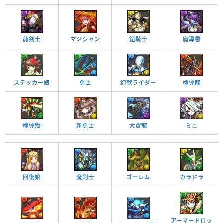
龍剣士
マジシャン
鎧騎士
魔導書
ステッカー娘
勇士
幻獣ライダー
機導龍
機導獣
新勇士
大賢龍
ミニ
回復娘
魔剣士
ゴーレム
カラドラ
アーマードロッ