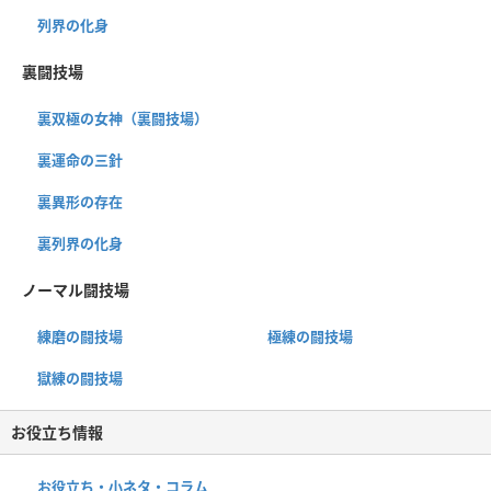
列界の化身
裏闘技場
裏双極の女神（裏闘技場）
裏運命の三針
裏異形の存在
裏列界の化身
ノーマル闘技場
練磨の闘技場
極練の闘技場
獄練の闘技場
お役立ち情報
お役立ち・小ネタ・コラム