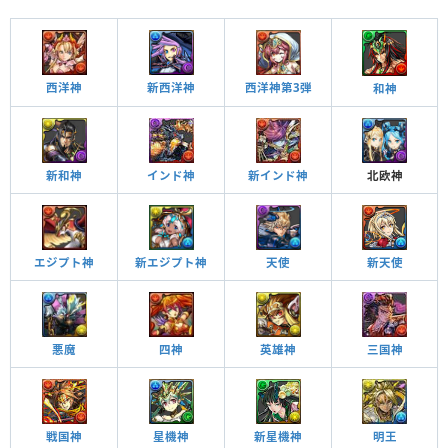
西洋神
新西洋神
西洋神第3弾
和神
新和神
インド神
新インド神
北欧神
エジプト神
天使
新天使
新エジプト神
悪魔
四神
英雄神
三国神
戦国神
星機神
新星機神
明王