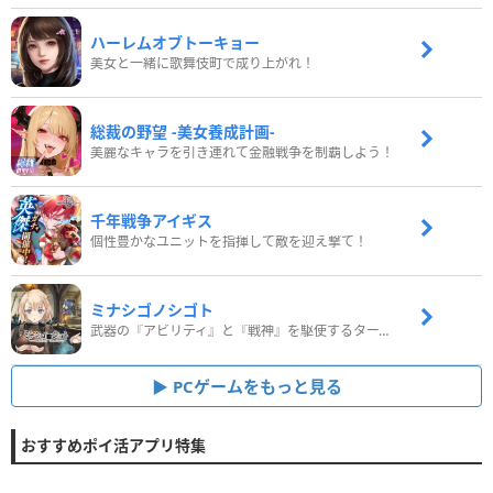
ハーレムオブトーキョー
美女と一緒に歌舞伎町で成り上がれ！
総裁の野望 -美女養成計画-
美麗なキャラを引き連れて金融戦争を制覇しよう！
千年戦争アイギス
個性豊かなユニットを指揮して敵を迎え撃て！
ミナシゴノシゴト
武器の『アビリティ』と『戦神』を駆使するターン制コマンドバトルRPG！
PCゲームをもっと見る
おすすめポイ活アプリ特集