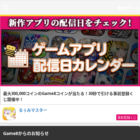
新作ゲーム
最大300,000コインのGame8コインが当たる！30秒で引ける事前登録く
じ開催中！
るぅみマスター
事前登録くじ
Game8からのお知らせ