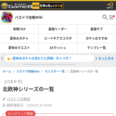
パズドラ攻略Wiki
攻略TOP
最強リーダー
最強サブ
夏休みガチャ
コードギアスコラボ
ガチャおすすめ
夏休みクエスト
EXラッシュ
テンプレ一覧
夏休みガチャの当たりと評価・引くべき？
もっとみる
最強リー
1
2
ホーム
パズドラ攻略Wiki
モンスター一覧
北欧神シリーズの一覧
【パズドラ】
北欧神シリーズの一覧
パズドラ攻略班
最終更新日：2026.07.23 20:42
ピックアップ情報