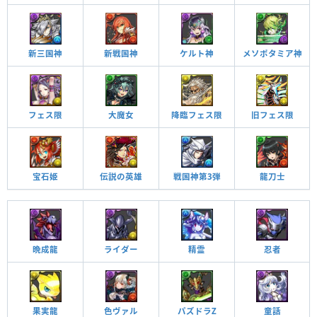
新三国神
新戦国神
ケルト神
メソポタミア神
フェス限
大魔女
降臨フェス限
旧フェス限
宝石姫
伝説の英雄
戦国神第3弾
龍刀士
晩成龍
ライダー
精霊
忍者
果実龍
色ヴァル
パズドラZ
童話