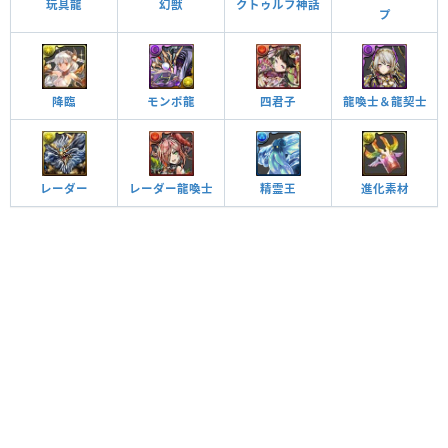
玩具龍
幻獣
クトゥルフ神話
プ
降臨
モンポ龍
四君子
龍喚士＆龍契士
レーダー
レーダー龍喚士
精霊王
進化素材