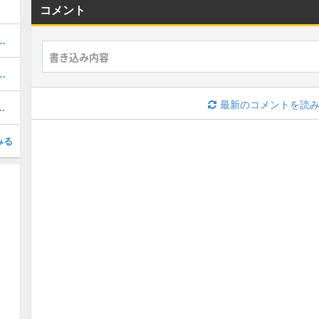
コメント
ボの当たりと評価・引くべき？
パーティと組み方・ラインハルトパーティ
最新のコメントを読
攻略パーティと対策ギミック
みる