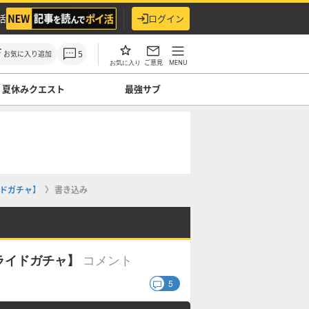
活
ログイン
5
お気に入り追加
ご意見
MENU
お気に入り
夏休みクエスト
最強サブ
ドガチャ】
書き込み
コメント
ライドガチャ】
5