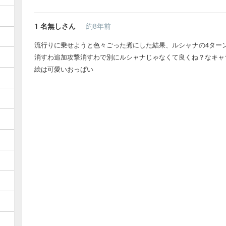
1
名無しさん
約8年前
流行りに乗せようと色々ごった煮にした結果、ルシャナの4ター
消すわ追加攻撃消すわで別にルシャナじゃなくて良くね？なキャ
絵は可愛いおっぱい