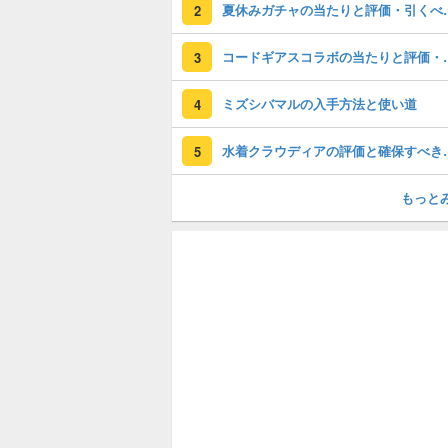
夏休みガチャの
2
コードギアスコラ
3
ミズシバマルの入手方法と使い道
4
水着クラウディア
5
もっと