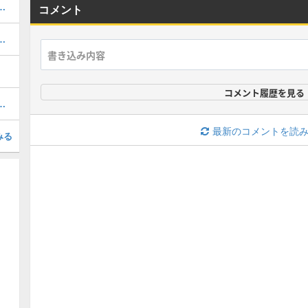
当たりと評価・引くべき？
コメント
ボの当たりと評価・引くべき？
コメント履歴を見る
の評価と確保すべき数｜夏休み
最新のコメントを読
みる