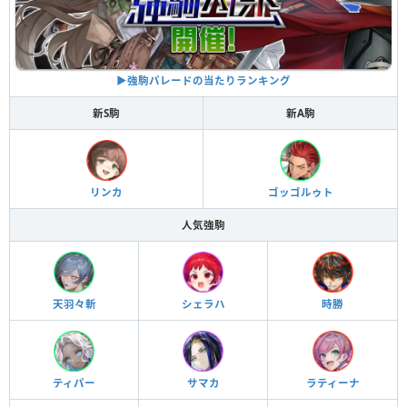
▶︎強駒パレードの当たりランキング
新S駒
新A駒
リンカ
ゴッゴルゥト
人気強駒
天羽々斬
シェラハ
時勝
ティパー
サマカ
ラティーナ