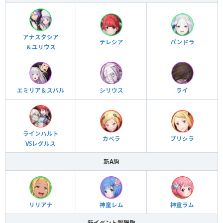
アナスタシア
テレシア
パンドラ
＆ユリウス
エミリア＆スバル
シリウス
ライ
ラインハルト
カペラ
プリシラ
VSレグルス
新A駒
リリアナ
神童レム
神童ラム
新イベント報酬駒