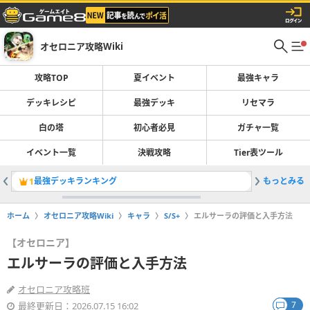
オセロニア攻略Wiki
攻略TOP
夏イベント
最強キャラ
デッキレシピ
最強デッキ
リセマラ
白の塔
初心者必見
ガチャ一覧
イベント一覧
決戦攻略
Tier表ツール
最強デッキランキング
もっとみる
1
2
ホーム
オセロニア攻略Wiki
キャラ
S/S+
エルサーラの評価と入手方法
【オセロニア】
エルサーラの評価と入手方法
オセロニア攻略班
7
最終更新日：2026.07.15 16:02