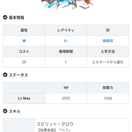
基本情報
属性
レアリティ
印
神
S+
導師印
コスト
使用制限
入手方法
20
1
エルサーラから進化
ステータス
HP
攻撃力
Lv Max
2555
1036
スキル
スピリット・グロウ
【効果系統】「バフ」