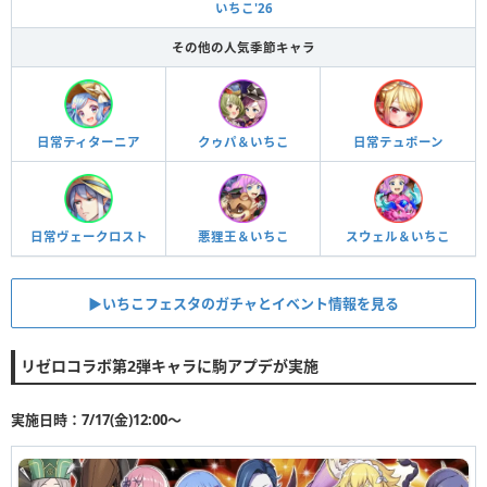
いちこ'26
その他の人気季節キャラ
日常ティターニア
クゥパ＆いちこ
日常テュポーン
日常ヴェークロスト
悪狸王＆いちこ
スウェル＆いちこ
▶︎いちこフェスタのガチャとイベント情報を見る
リゼロコラボ第2弾キャラに駒アプデが実施
実施日時：7/17(金)12:00〜