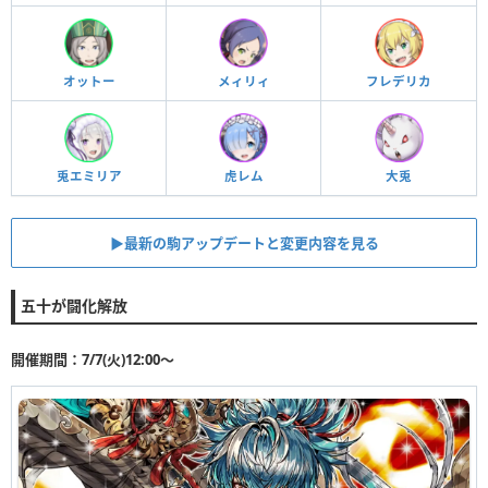
オットー
メィリィ
フレデリカ
兎エミリア
虎レム
大兎
▶︎最新の駒アップデートと変更内容を見る
五十が闘化解放
開催期間：7/7(火)12:00〜