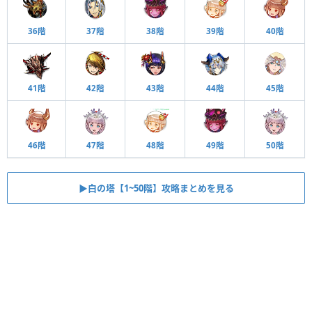
36階
37階
38階
39階
40階
41階
42階
43階
44階
45階
46階
47階
48階
49階
50階
▶︎白の塔【1~50階】攻略まとめを見る