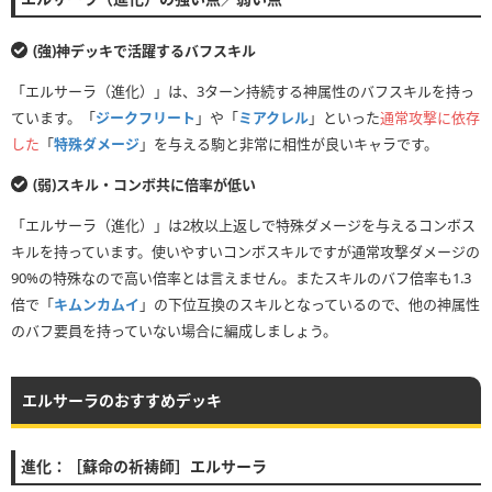
(強)神デッキで活躍するバフスキル
「エルサーラ（進化）」は、3ターン持続する神属性のバフスキルを持っ
ています。「
ジークフリート
」や「
ミアクレル
」といった
通常攻撃に依存
した
「
特殊ダメージ
」を与える駒と非常に相性が良いキャラです。
(弱)スキル・コンボ共に倍率が低い
「エルサーラ（進化）」は2枚以上返しで特殊ダメージを与えるコンボス
キルを持っています。使いやすいコンボスキルですが通常攻撃ダメージの
90%の特殊なので高い倍率とは言えません。またスキルのバフ倍率も1.3
倍で「
キムンカムイ
」の下位互換のスキルとなっているので、他の神属性
のバフ要員を持っていない場合に編成しましょう。
エルサーラのおすすめデッキ
進化：［蘇命の祈祷師］エルサーラ