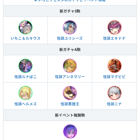
新ガチャS駒
いちこ＆ルキウス
怪談ユリシーズ
怪談エキドナ
新ガチャA駒
怪談ルナぽこ
怪談アンネマリー
怪談マグピピ
怪談ヘルメス
怪談悪狸王
怪談ニナ
新イベント報酬駒