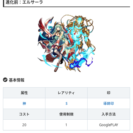
進化前：エルサーラ
基本情報
属性
レアリティ
印
神
S
導師印
コスト
使用制限
入手方法
20
1
GooglePLAY