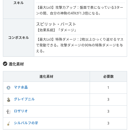
スキル
【最大Lv3】攻撃力アップ：盤面で表になっている3ター
ンの間、自分の神駒のATKが1.3倍になる。
スピリット・バースト
【効果系統】「ダメージ」
コンボスキル
【最大Lv3】特殊ダメージ：2枚以上ひっくり返せるマス
で発動できる。攻撃ダメージの90%の特殊ダメージを与
える。
進化素材
進化素材
必要数
マナ水晶
1
グレイプニル
3
ロザリオ
3
シルバルフの牙
3