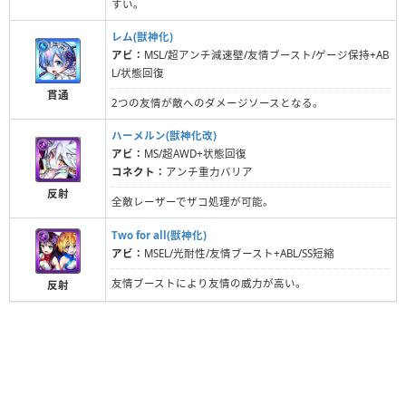
すい。
レム(獣神化)
アビ：
MSL/超アンチ減速壁/友情ブースト/ゲージ保持+AB
L/状態回復
貫通
2つの友情が敵へのダメージソースとなる。
ハーメルン(獣神化改)
アビ：
MS/超AWD+状態回復
コネクト：
アンチ重力バリア
反射
全敵レーザーでザコ処理が可能。
Two for all(獣神化)
アビ：
MSEL/光耐性/友情ブースト+ABL/SS短縮
友情ブーストにより友情の威力が高い。
反射