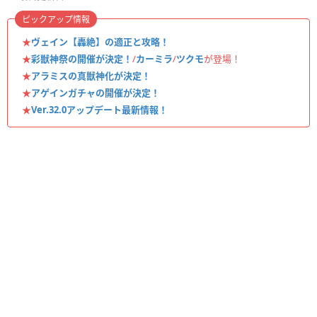
ピックアップ情報
★
ヴェイン【轟絶】の適正と攻略！
★
彩獣神祭の開催が決定！
/
カーミラ
/
ツクモ
が登場！
★
アラミスの真獣神化が決定！
★
アゲインガチャの開催が決定！
★
Ver.32.0アップデート最新情報！