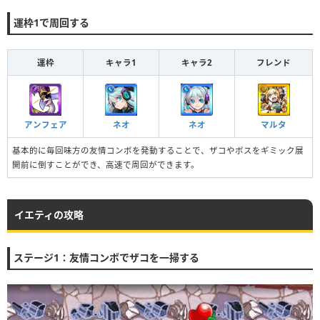
運枠1で周回する
運枠
キャラ1
キャラ2
フレンド
アンフェア
ネオ
ネオ
マルタ
基本的に毎回味方の友情コンボを発動することで、ザコやボスをギミック展
開前に倒すことができ、高速で周回ができます。
イエティの攻略
ステージ1：友情コンボでザコを一掃する