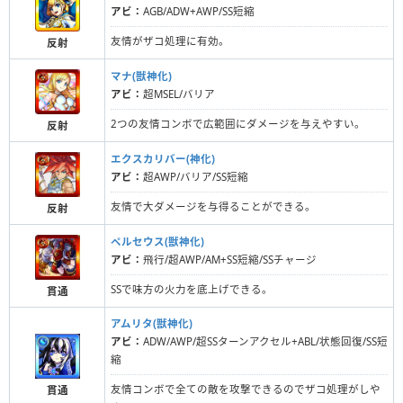
アビ：
AGB/ADW+AWP/SS短縮
友情がザコ処理に有効。
反射
マナ(獣神化)
アビ：
超MSEL/バリア
2つの友情コンボで広範囲にダメージを与えやすい。
反射
エクスカリバー(神化)
アビ：
超AWP/バリア/SS短縮
友情で大ダメージを与得ることができる。
反射
ペルセウス(獣神化)
アビ：
飛行/超AWP/AM+SS短縮/SSチャージ
SSで味方の火力を底上げできる。
貫通
アムリタ(獣神化)
アビ：
ADW/AWP/超SSターンアクセル+ABL/状態回復/SS短
縮
友情コンボで全ての敵を攻撃できるのでザコ処理がしや
貫通