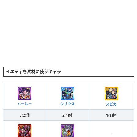
イエティを素材に使うキャラ
ハーレー
シリウス
スピカ
3(2)体
2(1)体
1(1)体
-