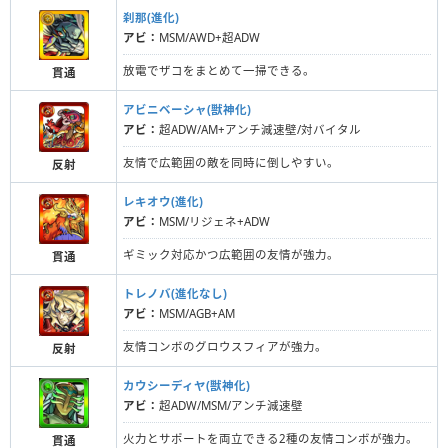
刹那(進化)
アビ：
MSM/AWD+超ADW
放電でザコをまとめて一掃できる。
貫通
アビニベーシャ(獣神化)
アビ：
超ADW/AM+アンチ減速壁/対バイタル
友情で広範囲の敵を同時に倒しやすい。
反射
レキオウ(進化)
アビ：
MSM/リジェネ+ADW
ギミック対応かつ広範囲の友情が強力。
貫通
トレノバ(進化なし)
アビ：
MSM/AGB+AM
友情コンボのグロウスフィアが強力。
反射
カウシーディヤ(獣神化)
アビ：
超ADW/MSM/アンチ減速壁
火力とサポートを両立できる2種の友情コンボが強力。
貫通