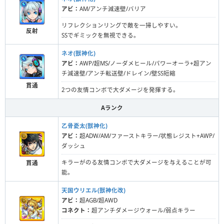
アビ：
AM/アンチ減速壁/バリア
リフレクションリングで敵を一掃しやすい。
反射
SSでギミックを無視できる。
ネオ(獣神化)
アビ：
AWP/超MS/ノーダメヒール/パワーオーラ+超アン
チ減速壁/アンチ転送壁/ドレイン/壁SS短縮
貫通
2つの友情コンボで大ダメージを発揮する。
Aランク
乙骨憂太(獣神化)
アビ：
超ADW/AM/ファーストキラー/状態レジスト+AWP/
ダッシュ
キラーがのる友情コンボで大ダメージを与えることが可
貫通
能。
天国ウリエル(獣神化改)
アビ：
超AGB/超AWD
コネクト：
超アンチダメージウォール/弱点キラー