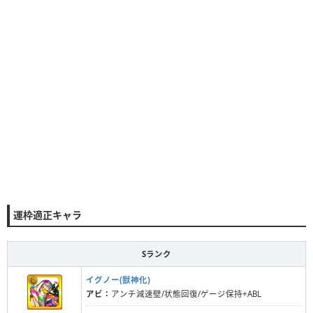
運枠適正キャラ
Sランク
イグノー(獣神化)
アビ：
アンチ減速壁/状態回復/ゲージ保持+ABL