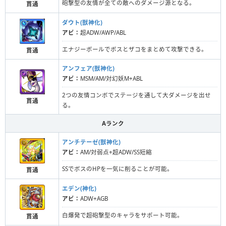
砲撃型の友情が全ての敵へのダメージ源となる。
貫通
ダウト(獣神化)
アビ：
超ADW/AWP/ABL
エナジーボールでボスとザコをまとめて攻撃できる。
貫通
アンフェア(獣神化)
アビ：
MSM/AM/対幻妖M+ABL
2つの友情コンボでステージを通して大ダメージを出せ
貫通
る。
Aランク
アンチテーゼ(獣神化)
アビ：
AM/対弱点+超ADW/SS短縮
SSでボスのHPを一気に削ることが可能。
貫通
エデン(神化)
アビ：
ADW+AGB
白爆発で超砲撃型のキャラをサポート可能。
貫通