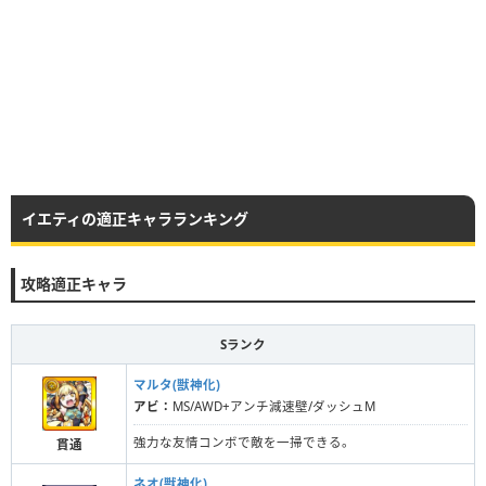
イエティの適正キャラランキング
攻略適正キャラ
Sランク
マルタ(獣神化)
アビ：
MS/AWD+アンチ減速壁/ダッシュM
強力な友情コンボで敵を一掃できる。
貫通
ネオ(獣神化)