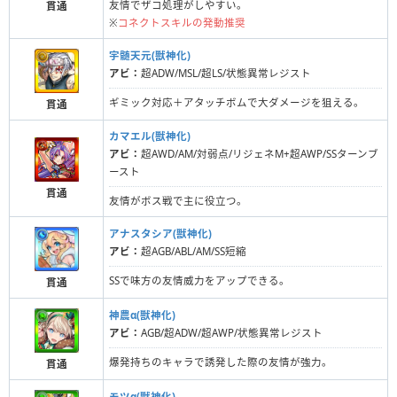
友情でザコ処理がしやすい。
貫通
※
コネクトスキルの発動推奨
宇髄天元(獣神化)
アビ：
超ADW/MSL/超LS/状態異常レジスト
ギミック対応＋アタッチボムで大ダメージを狙える。
貫通
カマエル(獣神化)
アビ：
超AWD/AM/対弱点/リジェネM+超AWP/SSターンブ
ースト
貫通
友情がボス戦で主に役立つ。
アナスタシア(獣神化)
アビ：
超AGB/ABL/AM/SS短縮
SSで味方の友情威力をアップできる。
貫通
神農α(獣神化)
アビ：
AGB/超ADW/超AWP/状態異常レジスト
爆発持ちのキャラで誘発した際の友情が強力。
貫通
モツα(獣神化)