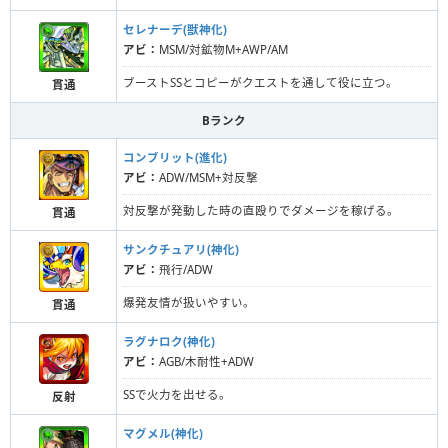
セレナーデ(獣神化)
アビ：
MSM/対鉱物M+AWP/AM
ブーストSSとコピーがクエストを通して役に立つ。
貫通
Bランク
コンブリット(進化)
アビ：
ADW/MSM+対反撃
対反撃が発動した時の直殴りでダメージを稼げる。
貫通
サンクチュアリ(神化)
アビ：
飛行/ADW
爆発友情が扱いやすい。
貫通
ラグナロク(神化)
アビ：
AGB/木耐性+ADW
SSで火力を出せる。
反射
マグメル(神化)