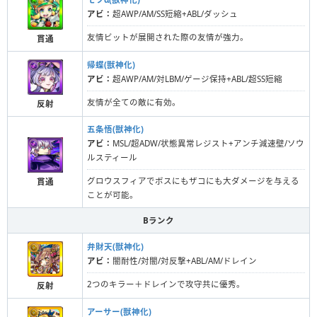
アビ：
超AWP/AM/SS短縮+ABL/ダッシュ
友情ビットが展開された際の友情が強力。
貫通
帰蝶(獣神化)
アビ：
超AWP/AM/対LBM/ゲージ保持+ABL/超SS短縮
友情が全ての敵に有効。
反射
五条悟(獣神化)
アビ：
MSL/超ADW/状態異常レジスト+アンチ減速壁/ソウ
ルスティール
グロウスフィアでボスにもザコにも大ダメージを与える
貫通
ことが可能。
Bランク
弁財天(獣神化)
アビ：
闇耐性/対闇/対反撃+ABL/AM/ドレイン
2つのキラー＋ドレインで攻守共に優秀。
反射
アーサー(獣神化)