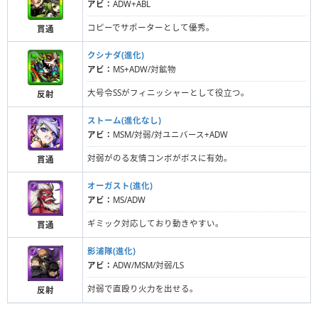
アビ：
ADW+ABL
コピーでサポーターとして優秀。
貫通
クシナダ(進化)
アビ：
MS+ADW/対鉱物
大号令SSがフィニッシャーとして役立つ。
反射
ストーム(進化なし)
アビ：
MSM/対弱/対ユニバース+ADW
対弱がのる友情コンボがボスに有効。
貫通
オーガスト(進化)
アビ：
MS/ADW
ギミック対応しており動きやすい。
貫通
影浦隊(進化)
アビ：
ADW/MSM/対弱/LS
対弱で直殴り火力を出せる。
反射