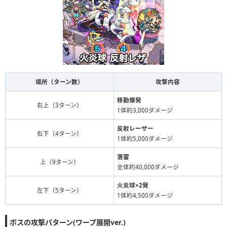
場所（ターン数）
攻撃内容
移動爆発
右上（3ターン）
1体約3,000ダメージ
反射レーザー
右下（4ターン）
1体約5,000ダメージ
落雷
上（9ターン）
全体約40,000ダメージ
火炎球×2発
左下（5ターン）
1体約4,500ダメージ
ボスの攻撃パターン(ワープ展開ver.)