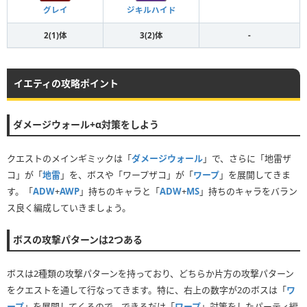
ジキルハイド
グレイ
2(1)体
3(2)体
-
イエティの攻略ポイント
ダメージウォール+α対策をしよう
クエストのメインギミックは「
ダメージウォール
」で、さらに「地雷ザ
コ」が「
地雷
」を、ボスや「ワープザコ」が「
ワープ
」を展開してきま
す。「
ADW
+
AWP
」持ちのキャラと「
ADW
+
MS
」持ちのキャラをバラン
ス良く編成していきましょう。
ボスの攻撃パターンは2つある
ボスは2種類の攻撃パターンを持っており、どちらか片方の攻撃パターン
をクエストを通して行なってきます。特に、右上の数字が2のボスは「
ワ
ープ
」を展開してくるので、できるだけ「
ワープ
」対策をしたパーティ編