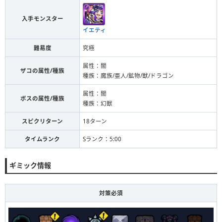
入手モンスター
イエティ
難易度
究極
属性：闇
ザコの属性/種族
種族：魔族/亜人/鉱物/獣/ドラゴン
属性：闇
ボスの属性/種族
種族：幻獣
スピクリターン
18ターン
タイムランク
Sランク：5:00
ギミック情報
対策必須