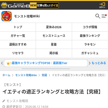
モンスト攻略Wiki
トップ
夏休み2026
コラボ情報
ガチャ一覧
モンストニュース
最強ランキング
運極おすすめ
星墓
ラキモン
リセマラ
掲示板
ガチャシミュ
最強キャラランキングTOP30｜最新版Tier
もっとみる
1
2
ホーム
モンスト攻略Wiki
究極
イエティの適正ランキングと攻略方法【究極】
【モンスト】
イエティの適正ランキングと攻略方法【究極】
モンスト攻略班
最終更新日：2026.06.12 14:04