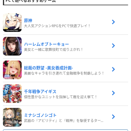
PCで遊べるおすすめゲーム
原神
大人気アクションRPGをPCで快適プレイ！
ハーレムオブトーキョー
美女と一緒に歌舞伎町で成り上がれ！
総裁の野望 -美女養成計画-
美麗なキャラを引き連れて金融戦争を制覇しよう！
千年戦争アイギス
個性豊かなユニットを指揮して敵を迎え撃て！
ミナシゴノシゴト
武器の『アビリティ』と『戦神』を駆使するターン制コマンドバトルRPG！