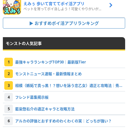
えみぅ 歩いて育ててポイ活アプリ
ペットを育ってポイ活しよう！可愛くやりがいがある新感覚アプリ
おすすめポイ活アプリランキング
モンストの人気記事
1
最強キャラランキングTOP30｜最新版Tier
2
モンストニュース速報・最新情報まとめ
3
相模（嫉妬で真っ黒！？想いを詠う恋乙女）適正と攻略法｜秀歌詠巧の海域
4
フレンド募集掲示板
5
藍染惣右介の適正キャラと攻略方法
6
アルカの評価とおすすめのわくわくの実｜どっちが強い？