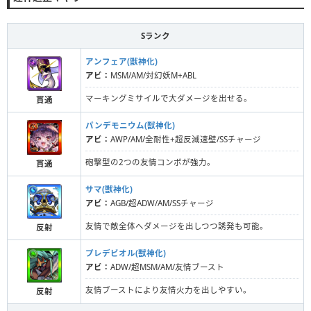
Sランク
アンフェア(獣神化)
アビ：
MSM/AM/対幻妖M+ABL
マーキングミサイルで大ダメージを出せる。
貫通
パンデモニウム(獣神化)
アビ：
AWP/AM/全耐性+超反減速壁/SSチャージ
砲撃型の2つの友情コンボが強力。
貫通
サマ(獣神化)
アビ：
AGB/超ADW/AM/SSチャージ
友情で敵全体へダメージを出しつつ誘発も可能。
反射
プレデビオル(獣神化)
アビ：
ADW/超MSM/AM/友情ブースト
友情ブーストにより友情火力を出しやすい。
反射