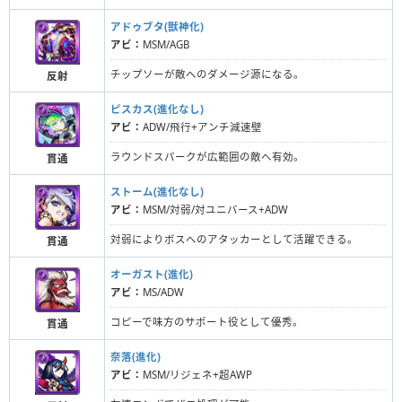
アドゥブタ(獣神化)
アビ：
MSM/AGB
チップソーが敵へのダメージ源になる。
反射
ピスカス(進化なし)
アビ：
ADW/飛行+アンチ減速壁
ラウンドスパークが広範囲の敵へ有効。
貫通
ストーム(進化なし)
アビ：
MSM/対弱/対ユニバース+ADW
対弱によりボスへのアタッカーとして活躍できる。
貫通
オーガスト(進化)
アビ：
MS/ADW
コピーで味方のサポート役として優秀。
貫通
奈落(進化)
アビ：
MSM/リジェネ+超AWP