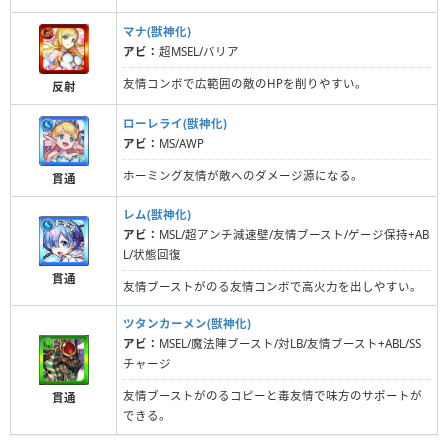
マナ(獣神化)
アビ：
超MSEL/バリア
友情コンボで広範囲の敵のHPを削りやすい。
反射
ローレライ(獣神化)
アビ：
MS/AWP
ホーミング友情が敵へのダメージ源になる。
貫通
レム(獣神化)
アビ：
MSL/超アンチ減速壁/友情ブースト/ゲージ保持+AB
L/状態回復
貫通
友情ブーストがのる友情コンボで高火力を出しやすい。
ツタンカーメン(獣神化)
アビ：
MSEL/魔法陣ブースト/対LB/友情ブースト+ABL/SS
チャージ
友情ブーストがのるコピーと毒友情で味方のサポートが
貫通
できる。