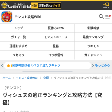
モンスト攻略Wiki
トップ
夏休み2026
彩獣神祭
ガチャ一覧
モンストニュース
最強ランキング
運極おすすめ
星墓
ラキモン
リセマラ
コラボ情報
ガチャシミュ
彩獣神祭は引くべき？当たりキャラ
もっとみる
最強キャラ
1
2
ホーム
モンスト攻略Wiki
究極
ヴィシュヌの適正ランキングと攻略方法【究極
【モンスト】
ヴィシュヌの適正ランキングと攻略方法【究
極】