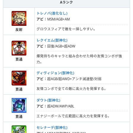
Aランク
トレノバ(進化なし)
アビ：
MSM/AGB+AM
グロウスフィアで敵を一掃しやすい。
反射
レクイエム(獣神化)
アビ：
回復/AGB+超ADW
爆発持ちのキャラと組み合わせた時の友情コンボが強
貫通
力。
ディヴィジョン(獣神化)
アビ：
超AGB/超AWD+アンチ減速壁/対弱
友情コンボで全ての敵に高火力を発揮する。
貫通
ダウト(獣神化)
アビ：
超ADW/AWP/ABL
エナジーボールで広範囲に高火力を発揮する。
貫通
セレナーデ(獣神化)