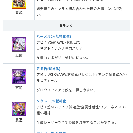
爆発持ちのキャラと組み合わせた時の友情コンボが強
貫通
力。
Bランク
ハーメルン(獣神化改)
アビ：
MS/超AWD+状態回復
コネクト：
アンチ重力バリア
反射
友情コンボがザコ処理に役立つ。
五条悟(獣神化)
アビ：
MSL/超ADW/状態異常レジスト+アンチ減速壁/ソウ
ルスティール
貫通
グロウスフィアで敵を一掃しやすい。
メタトロン(獣神化)
アビ：
超MSL/アンチ減速壁/全属性耐性/リジェネM+ABL/
超SS短縮
貫通
全敵レーザーで全ての敵を攻撃することができる。