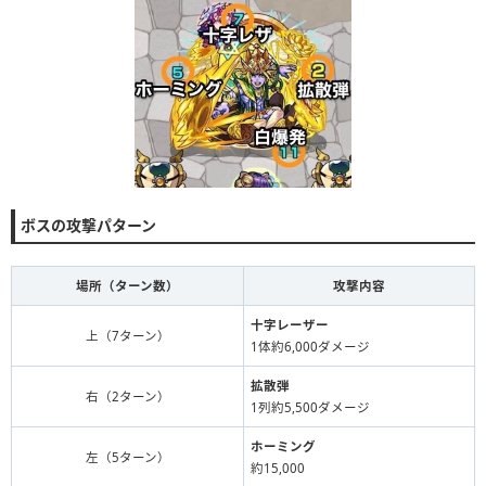
ボスの攻撃パターン
場所（ターン数）
攻撃内容
十字レーザー
上（7ターン）
1体約6,000ダメージ
拡散弾
右（2ターン）
1列約5,500ダメージ
ホーミング
左（5ターン）
約15,000