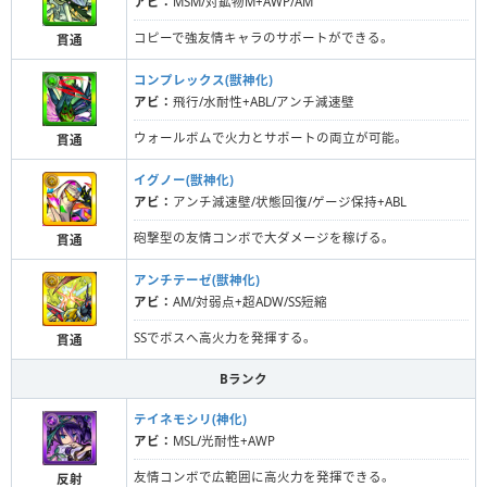
アビ：
MSM/対鉱物M+AWP/AM
コピーで強友情キャラのサポートができる。
貫通
コンプレックス(獣神化)
アビ：
飛行/水耐性+ABL/アンチ減速壁
ウォールボムで火力とサポートの両立が可能。
貫通
イグノー(獣神化)
アビ：
アンチ減速壁/状態回復/ゲージ保持+ABL
砲撃型の友情コンボで大ダメージを稼げる。
貫通
アンチテーゼ(獣神化)
アビ：
AM/対弱点+超ADW/SS短縮
SSでボスへ高火力を発揮する。
貫通
Bランク
テイネモシリ(神化)
アビ：
MSL/光耐性+AWP
友情コンボで広範囲に高火力を発揮できる。
反射