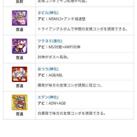
友情コンボでザコ処理が可能。
反射
ヌビル(神化)
アビ：
MSM/LS+アンチ減速壁
トライアングルボムで仲間の友情コンボを誘発できる。
貫通
ツクヨミ(進化)
アビ：
MS/対獣+AWP/対神
対神がボスへ有効。
貫通
おつう(神化)
アビ：
AGB/ABL
爆発が味方の友情コンボ誘発に役立つ。
貫通
エデン(神化)
アビ：
ADW+AGB
白爆発で味方の友情コンボを誘発できる。
貫通