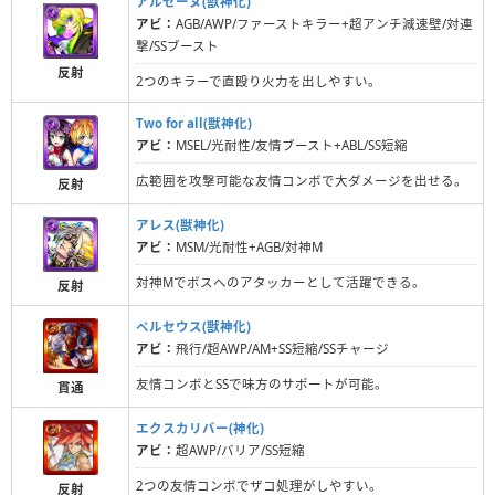
アルセーヌ(獣神化)
アビ：
AGB/AWP/ファーストキラー+超アンチ減速壁/対連
撃/SSブースト
反射
2つのキラーで直殴り火力を出しやすい。
Two for all(獣神化)
アビ：
MSEL/光耐性/友情ブースト+ABL/SS短縮
広範囲を攻撃可能な友情コンボで大ダメージを出せる。
反射
アレス(獣神化)
アビ：
MSM/光耐性+AGB/対神M
対神Mでボスへのアタッカーとして活躍できる。
反射
ペルセウス(獣神化)
アビ：
飛行/超AWP/AM+SS短縮/SSチャージ
友情コンボとSSで味方のサポートが可能。
貫通
エクスカリバー(神化)
アビ：
超AWP/バリア/SS短縮
2つの友情コンボでザコ処理がしやすい。
反射