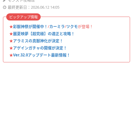
モンスト攻略班
最終更新日：2026.06.12 14:05
ピックアップ情報
★
彩獣神祭が開催中！
/
カーミラ
/
ツクモ
が登場！
★
麗夏映夢【超究極】の適正と攻略！
★
アラミスの真獣神化が決定！
★
アゲインガチャの開催が決定！
★
Ver.32.0アップデート最新情報！