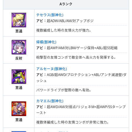
Aランク
テセウス(獣神化)
アビ：
超ADW/ABL/AM/対アップポジ
複数編成した時の友情火力が強力。
貫通
帰蝶(獣神化)
アビ：
超AWP/AM/対LBM/ゲージ保持+ABL/超SS短縮
砲撃型の友情コンボで敵全体へ高火力を発揮する。
反射
アルセーヌ(獣神化)
アビ：
AGB/超AWD/プロテクション+ABL/アンチ減速壁/ダ
ッシュ
貫通
パワードライブが壁際の敵へ有効。
カマエル(獣神化)
アビ：
超AWD/AM/対弱点/リジェネM+超AWP/SSターンブ
ースト
貫通
複数体編成した時の友情コンボが非常に強力。