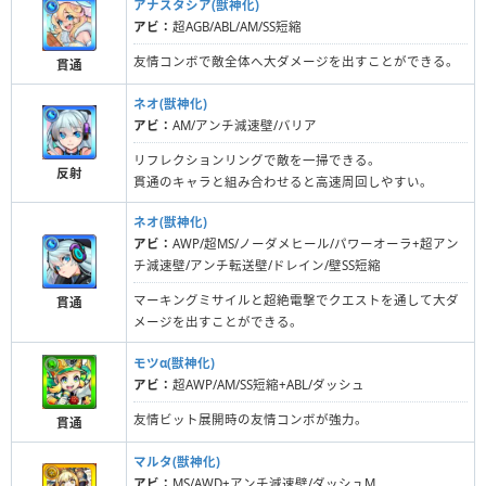
アナスタシア(獣神化)
アビ：
超AGB/ABL/AM/SS短縮
友情コンボで敵全体へ大ダメージを出すことができる。
貫通
ネオ(獣神化)
アビ：
AM/アンチ減速壁/バリア
リフレクションリングで敵を一掃できる。
反射
貫通のキャラと組み合わせると高速周回しやすい。
ネオ(獣神化)
アビ：
AWP/超MS/ノーダメヒール/パワーオーラ+超アン
チ減速壁/アンチ転送壁/ドレイン/壁SS短縮
マーキングミサイルと超絶電撃でクエストを通して大ダ
貫通
メージを出すことができる。
モツα(獣神化)
アビ：
超AWP/AM/SS短縮+ABL/ダッシュ
友情ビット展開時の友情コンボが強力。
貫通
マルタ(獣神化)
アビ：
MS/AWD+アンチ減速壁/ダッシュM