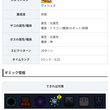
ヴィシュヌ
難易度
究極
属性：光属性
ザコの属性/種族
種族：ドラゴン/魔族/ロボット/妖精
属性：光属性
ボスの属性/種族
種族：神
スピクリターン
20ターン
タイムランク
Sランク：4:20
ギミック情報
できれば対策