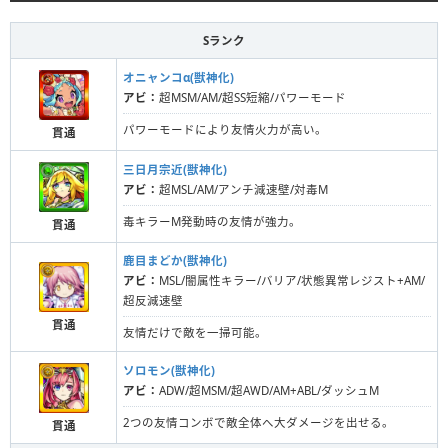
Sランク
オニャンコα(獣神化)
アビ：
超MSM/AM/超SS短縮/パワーモード
パワーモードにより友情火力が高い。
貫通
三日月宗近(獣神化)
アビ：
超MSL/AM/アンチ減速壁/対毒M
毒キラーM発動時の友情が強力。
貫通
鹿目まどか(獣神化)
アビ：
MSL/闇属性キラー/バリア/状態異常レジスト+AM/
超反減速壁
貫通
友情だけで敵を一掃可能。
ソロモン(獣神化)
アビ：
ADW/超MSM/超AWD/AM+ABL/ダッシュM
2つの友情コンボで敵全体へ大ダメージを出せる。
貫通