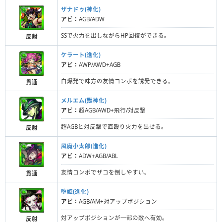
ザナドゥ(神化)
アビ：
AGB/ADW
SSで火力を出しながらHP回復ができる。
反射
ケラート(進化)
アビ：
AWP/AWD+AGB
白爆発で味方の友情コンボを誘発できる。
貫通
メルエム(獣神化)
アビ：
超AGB/AWD+飛行/対反撃
超AGBと対反撃で直殴り火力を出せる。
反射
風魔小太郎(進化)
アビ：
ADW+AGB/ABL
友情コンボでザコを倒しやすい。
貫通
堕姫(進化)
アビ：
AGB/AM+対アップポジション
対アップポジションが一部の敵へ有効。
反射