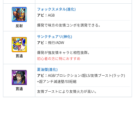
フォックスメタル(進化)
アビ：
AGB
爆発で味方の友情コンボを誘発できる。
反射
サンクチュアリ(神化)
アビ：
飛行/ADW
爆発が強友情キャラと相性抜群。
貫通
初心者の方に特におすすめ
夏油傑(進化)
アビ：
AGB/プロレクション/超LS/友情ブースト(ラック)
+超アンチ減速壁/SS短縮
貫通
友情ブーストにより友情火力が高い。