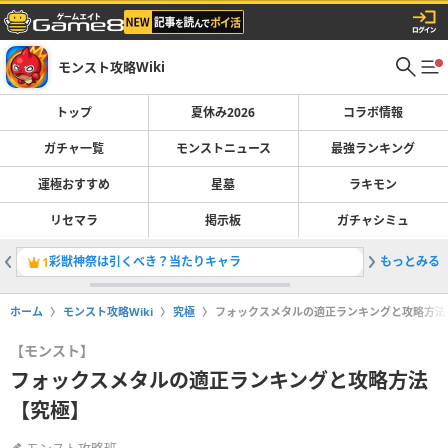
モンスト攻略Wiki
トップ
夏休み2026
コラボ情報
ガチャ一覧
モンストニュース
最強ランキング
運極おすすめ
星墓
ラキモン
リセマラ
掲示板
ガチャシミュ
彩獣神祭は引くべき？当たりキャラ
もっとみる
最強キャラ
1
2
ホーム
モンスト攻略Wiki
究極
フォックスメタルの適正ランキングと攻略方法
【モンスト】
フォックスメタルの適正ランキングと攻略方法
【究極】