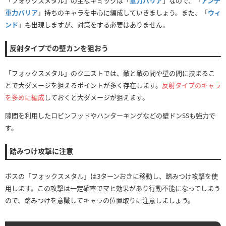
「フォックスメタル」の主なギミックは「
重力バリア
」なので、「
アンチ
重力バリア
」持ちのキャラを中心に編成していきましょう。また、「
ウィ
ンド
」も出現しますが、対策をする必要はありません。
反射タイプでの壁カンを狙おう
「フォックスメタル」のクエストでは、敵と敵の間や壁の間に挟まるこ
とで大ダメージを狙えるポイントが多く存在します。
反射タイプのキャラ
を多めに編成
しておくと大ダメージが狙えます。
隙間を利用したロビンフッドやハンターキングなどの壁ドンSSも強力で
す。
踏みつけ攻撃に注意
ボスの「フォックスメタル」は3ターンおきに移動し、踏みつけ攻撃を使
用します。この攻撃は一定確率でマヒ効果があり行動不能になってしまう
ので、踏みつけを意識してキャラの位置取りに注意しましょう。