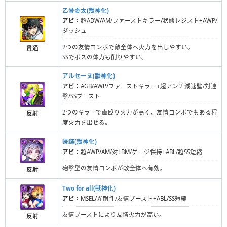
乙骨憂太(獣神化)
アビ：
超ADW/AM/ファーストキラー/状態レジスト+AWP/
ダッシュ
2つの友情コンボで敵全体へ火力を出しやすい。
貫通
SSでボスの体力も削りやすい。
アルセーヌ(獣神化)
アビ：
AGB/AWP/ファーストキラー+超アンチ減速壁/対連
撃/SSブースト
2つのキラーで直殴り火力が高く、友情コンボでもある程
反射
度火力を出せる。
帰蝶(獣神化)
アビ：
超AWP/AM/対LBM/ゲージ保持+ABL/超SS短縮
砲撃型の友情コンボが敵全体へ有効。
反射
Two for all(獣神化)
アビ：
MSEL/光耐性/友情ブースト+ABL/SS短縮
友情ブーストにより友情火力が高い。
反射