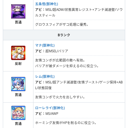
五条悟(獣神化)
アビ：
MSL/超ADW/状態異常レジスト+アンチ減速壁/ソウ
ルスティール
貫通
グロウスフィアがザコ処理に優秀。
Bランク
マナ(獣神化)
アビ：
超MSEL/バリア
友情コンボが広範囲の敵へ有効。
反射
バリアが被ダメージを抑えるのに役立つ。
レム(獣神化)
アビ：
MSL/超アンチ減速壁/友情ブースト/ゲージ保持+AB
L/状態回復
貫通
友情コンボで火力を出しやすい。
ローレライ(獣神化)
アビ：
MS/AWP
ホーミング友情がHPを削るのに役立つ。
貫通