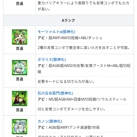
重力バリアキラーにより直殴りでも友情コンボでも火力
貫通
が高い。
Aランク
モーツァルトα(獣神化)
アビ：
超AWP/AM/SS短縮+ABL/ダッシュ
2種の友情コンボで敵全体に高い火力を出すことが可能。
貫通
ポラリス(獣神化)
アビ：
超AGB/超AWD/対反撃/友情ブーストM+ABL/超SS短
縮
貫通
反撃モードになるSSで火力が高い。
石川五右衛門(獣神化)
アビ：
MS/超AGB/AM+回復M/SS短縮/ソウルスティール
SSと友情コンボでダメージを出しやすい。
貫通
カノン(獣神化)
アビ：
AGB/超AWP/アンチ減速壁/対弱