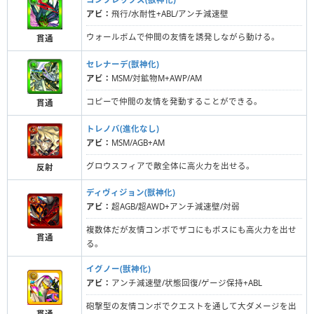
アビ：
飛行/水耐性+ABL/アンチ減速壁
ウォールボムで仲間の友情を誘発しながら動ける。
貫通
セレナーデ(獣神化)
アビ：
MSM/対鉱物M+AWP/AM
コピーで仲間の友情を発動することができる。
貫通
トレノバ(進化なし)
アビ：
MSM/AGB+AM
グロウスフィアで敵全体に高火力を出せる。
反射
ディヴィジョン(獣神化)
アビ：
超AGB/超AWD+アンチ減速壁/対弱
複数体だが友情コンボでザコにもボスにも高火力を出せ
貫通
る。
イグノー(獣神化)
アビ：
アンチ減速壁/状態回復/ゲージ保持+ABL
砲撃型の友情コンボでクエストを通して大ダメージを出
貫通