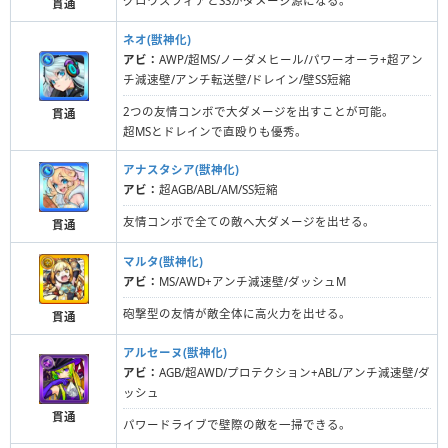
グロウスフィアとSSがダメージ源になる。
貫通
ネオ(獣神化)
アビ：
AWP/超MS/ノーダメヒール/パワーオーラ+超アン
チ減速壁/アンチ転送壁/ドレイン/壁SS短縮
2つの友情コンボで大ダメージを出すことが可能。
貫通
超MSとドレインで直殴りも優秀。
アナスタシア(獣神化)
アビ：
超AGB/ABL/AM/SS短縮
友情コンボで全ての敵へ大ダメージを出せる。
貫通
マルタ(獣神化)
アビ：
MS/AWD+アンチ減速壁/ダッシュM
砲撃型の友情が敵全体に高火力を出せる。
貫通
アルセーヌ(獣神化)
アビ：
AGB/超AWD/プロテクション+ABL/アンチ減速壁/ダ
ッシュ
貫通
パワードライブで壁際の敵を一掃できる。