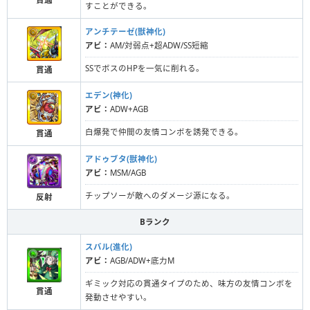
すことができる。
アンチテーゼ(獣神化)
アビ：
AM/対弱点+超ADW/SS短縮
SSでボスのHPを一気に削れる。
貫通
エデン(神化)
アビ：
ADW+AGB
白爆発で仲間の友情コンボを誘発できる。
貫通
アドゥブタ(獣神化)
アビ：
MSM/AGB
チップソーが敵へのダメージ源になる。
反射
Bランク
スバル(進化)
アビ：
AGB/ADW+底力M
ギミック対応の貫通タイプのため、味方の友情コンボを
貫通
発動させやすい。