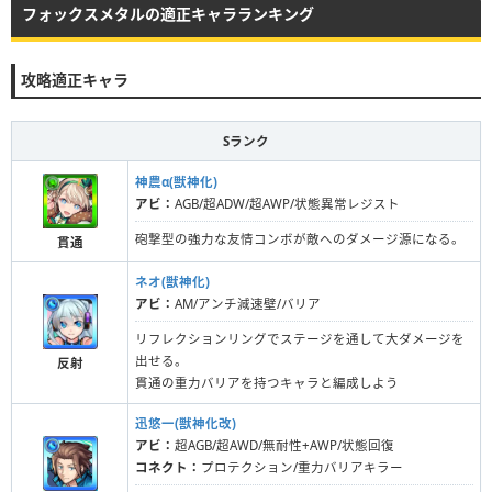
フォックスメタルの適正キャラランキング
攻略適正キャラ
Sランク
神農α(獣神化)
アビ：
AGB/超ADW/超AWP/状態異常レジスト
砲撃型の強力な友情コンボが敵へのダメージ源になる。
貫通
ネオ(獣神化)
アビ：
AM/アンチ減速壁/バリア
リフレクションリングでステージを通して大ダメージを
出せる。
反射
貫通の重力バリアを持つキャラと編成しよう
迅悠一(獣神化改)
アビ：
超AGB/超AWD/無耐性+AWP/状態回復
コネクト：
プロテクション/重力バリアキラー