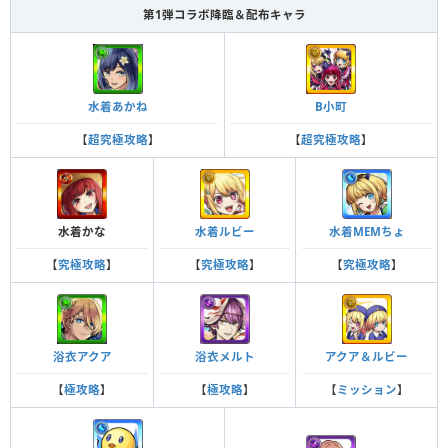
第1弾コラボ降臨＆配布キャラ
水着あかね
B小町
【
超究極攻略
】
【
超究極攻略
】
水着かな
水着ルビー
水着MEMちょ
【
究極攻略
】
【
究極攻略
】
【
究極攻略
】
浴衣アクア
浴衣メルト
アクア＆ルビー
【
極攻略
】
【
極攻略
】
【
ミッション
】