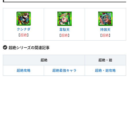
クシナダ
韋駄天
持国天
【
超絶
】
【
超絶
】
【
超絶
】
超絶シリーズの関連記事
超絶
超絶・廻
超絶攻略
超絶最強キャラ
超絶・廻攻略