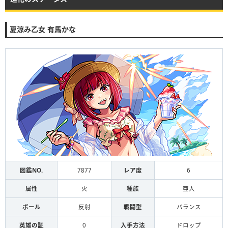
夏涼み乙女 有馬かな
図鑑NO.
7877
レア度
6
属性
火
種族
亜人
ボール
反射
戦闘型
バランス
英雄の証
0
入手方法
ドロップ