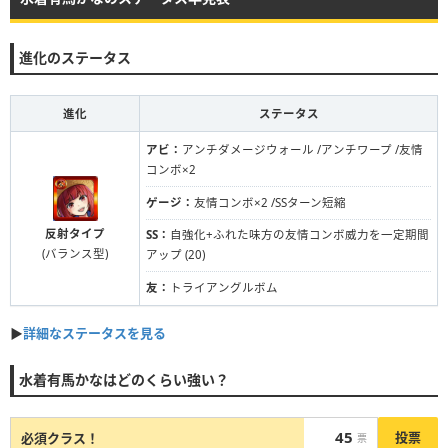
進化のステータス
進化
ステータス
アビ：
アンチダメージウォール /アンチワープ /友情
コンボ×2
ゲージ：
友情コンボ×2 /SSターン短縮
反射タイプ
SS：
自強化+ふれた味方の友情コンボ威力を一定期間
(バランス型)
アップ (20)
友：
トライアングルボム
▶︎
詳細なステータスを見る
水着有馬かなはどのくらい強い？
45
投票
必須クラス！
票