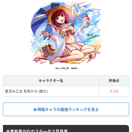
キャラクター名
評価点
夏涼み乙女 有馬かな (進化)
6.5点
▶︎︎降臨キャラの最強ランキングを見る
水着有馬かなのステータス早見表