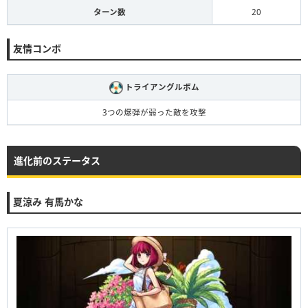
ターン数
20
友情コンボ
トライアングルボム
3つの爆弾が弱った敵を攻撃
進化前のステータス
夏涼み 有馬かな