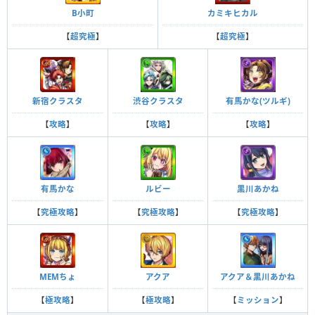
B小町
カミキヒカル
【
超究極
】
【
超究極
】
新宿クラスタ
渋谷クラスタ
有馬かな(ツルギ)
【
攻略
】
【
攻略
】
【
攻略
】
有馬かな
ルビー
黒川あかね
【
究極攻略
】
【
究極攻略
】
【
究極攻略
】
MEMちょ
アクア
アクア＆黒川あかね
【
極攻略
】
【
極攻略
】
【
ミッション
】