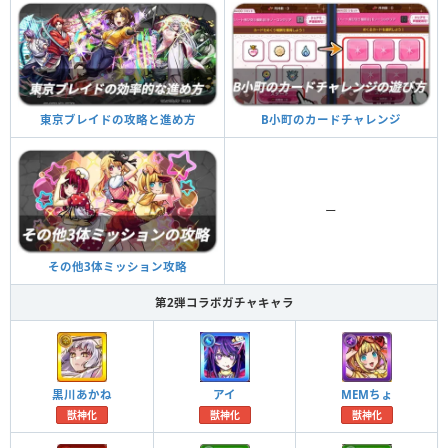
B小町のカードチャレンジ
東京ブレイドの攻略と進め方
ー
その他3体ミッション攻略
第2弾コラボガチャキャラ
黒川あかね
アイ
MEMちょ
獣神化
獣神化
獣神化