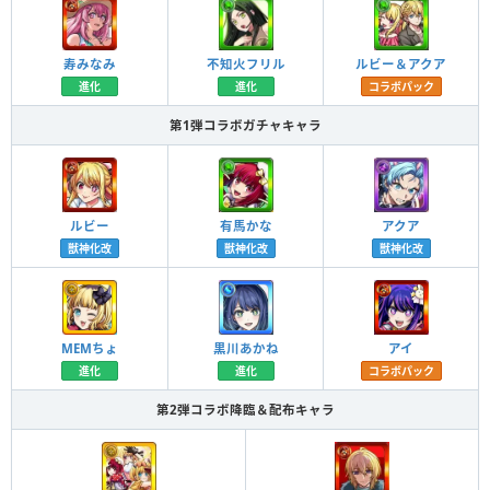
寿みなみ
不知火フリル
ルビー＆アクア
進化
進化
コラボパック
第1弾コラボガチャキャラ
ルビー
有馬かな
アクア
獣神化改
獣神化改
獣神化改
MEMちょ
黒川あかね
アイ
進化
進化
コラボパック
第2弾コラボ降臨＆配布キャラ