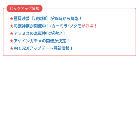
ピックアップ情報
★
麗夏映夢【超究極】が19時から降臨！
★
彩獣神祭が開催中！
/
カーミラ
/
ツクモ
が登場！
★
アラミスの真獣神化が決定！
★
アゲインガチャの開催が決定！
★
Ver.32.0アップデート最新情報！