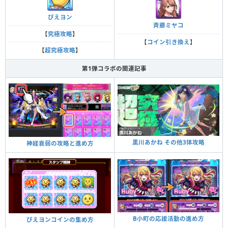
ぴえヨン
斉藤ミヤコ
【
究極攻略
】
【
コイン引き換え
】
【
超究極攻略
】
第1弾コラボの関連記事
黒川あかね その他3体攻略
神経衰弱の攻略と進め方
B小町の応援活動の進め方
ぴえヨンコインの集め方