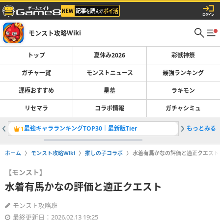
モンスト攻略Wiki
トップ
夏休み2026
彩獣神祭
ガチャ一覧
モンストニュース
最強ランキング
運極おすすめ
星墓
ラキモン
リセマラ
コラボ情報
ガチャシミュ
最強キャラランキングTOP30｜最新版Tier
もっとみる
彩獣神祭
1
2
ホーム
モンスト攻略Wiki
推しの子コラボ
水着有馬かなの評価と適正クエスト
【モンスト】
水着有馬かなの評価と適正クエスト
モンスト攻略班
最終更新日：2026.02.13 19:25