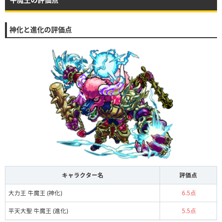
神化と進化の評価点
キャラクター名
評価点
大力王 牛魔王 (神化)
6.5点
平天大聖 牛魔王 (進化)
5.5点