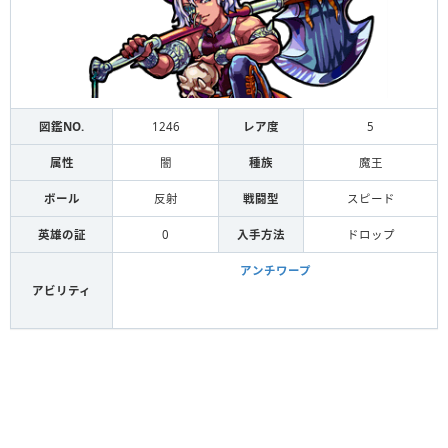
図鑑NO.
1246
レア度
5
属性
闇
種族
魔王
ボール
反射
戦闘型
スピード
英雄の証
0
入手方法
ドロップ
アンチワープ
アビリティ