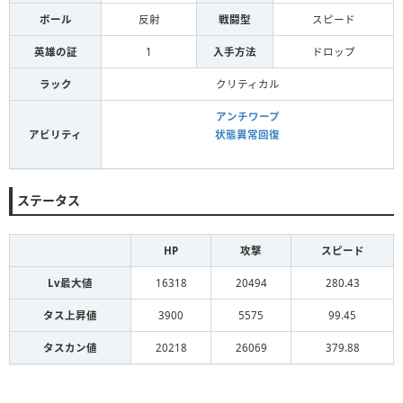
ボール
反射
戦闘型
スピード
英雄の証
1
入手方法
ドロップ
ラック
クリティカル
アンチワープ
アビリティ
状態異常回復
ステータス
HP
攻撃
スピード
Lv最大値
16318
20494
280.43
タス上昇値
3900
5575
99.45
タスカン値
20218
26069
379.88