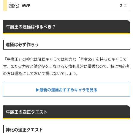
2
【進化】AWP
票
牛魔王の運極は作るべき？
運極は必ず作ろう
「牛魔王」の神化は降臨キャラでは強力な「号令SS」を持ったキャラで
す。また火力役と誘発役をこなせる友情も非常に優秀なので、特に初心者
の方は運極にしておいて損はないでしょう。
▶最新の運極おすすめキャラを見る
牛魔王の適正クエスト
神化の適正クエスト