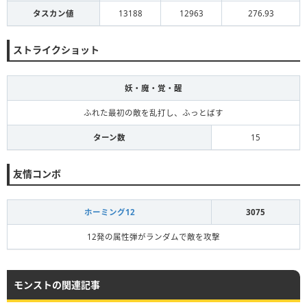
タスカン値
13188
12963
276.93
ストライクショット
妖・魔・覚・醒
ふれた最初の敵を乱打し、ふっとばす
ターン数
15
友情コンボ
ホーミング12
3075
12発の属性弾がランダムで敵を攻撃
モンストの関連記事