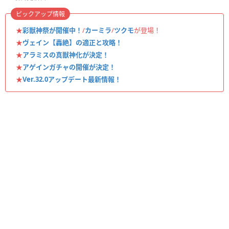
ピックアップ情報
★
彩獣神祭が開催中！
/
カーミラ
/
ツクモ
が登場！
★
ヴェイン【轟絶】の適正と攻略！
★
アラミスの真獣神化が決定！
★
アゲインガチャの開催が決定！
★
Ver.32.0アップデート最新情報！