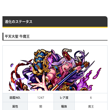
進化のステータス
平天大聖 牛魔王
図鑑NO.
1247
レア度
6
属性
闇
種族
魔王