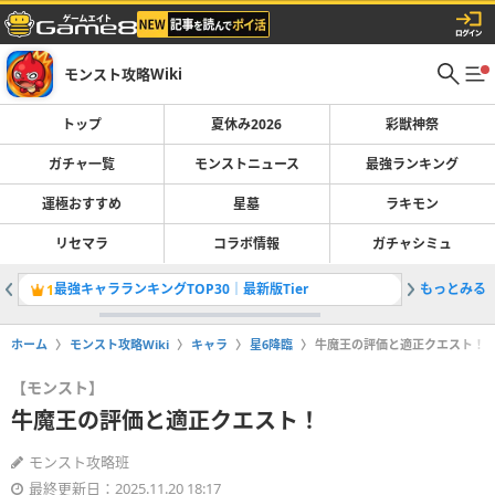
モンスト攻略Wiki
トップ
夏休み2026
彩獣神祭
ガチャ一覧
モンストニュース
最強ランキング
運極おすすめ
星墓
ラキモン
リセマラ
コラボ情報
ガチャシミュ
最強キャラランキングTOP30｜最新版Tier
もっとみる
彩獣神祭
1
2
ホーム
モンスト攻略Wiki
キャラ
星6降臨
牛魔王の評価と適正クエスト！
【モンスト】
牛魔王の評価と適正クエスト！
モンスト攻略班
最終更新日：2025.11.20 18:17