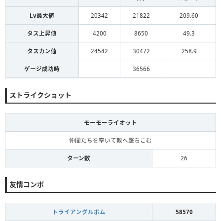
Lv最大値
20342
21822
209.60
タス上昇値
4200
8650
49.3
タスカン値
24542
30472
258.9
ゲージ成功時
36566
ストライクショット
モーモーライオット
仲間たちを率いて敵へ撃ちこむ
ターン数
26
友情コンボ
トライアングルボム
58570