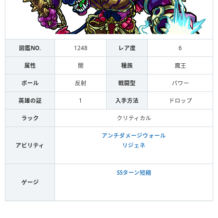
図鑑NO.
1248
レア度
6
属性
闇
種族
魔王
ボール
反射
戦闘型
パワー
英雄の証
1
入手方法
ドロップ
ラック
クリティカル
アンチダメージウォール
アビリティ
リジェネ
SSターン短縮
ゲージ