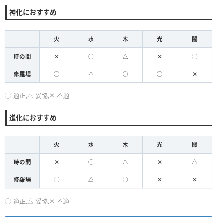
神化におすすめ
火
水
木
光
闇
時の間
✕
◯
△
✕
◯
修羅場
◯
△
◯
◯
✕
◯-適正,△-妥協,✕-不適
進化におすすめ
火
水
木
光
闇
時の間
✕
◯
△
✕
△
修羅場
◯
△
◯
✕
✕
◯-適正,△-妥協,✕-不適