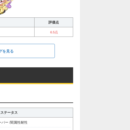
評価点
6.5点
グを見る
ステータス
ーパー /闇属性耐性