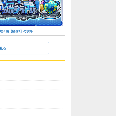
煙々羅【区画3】の攻略
覧見る