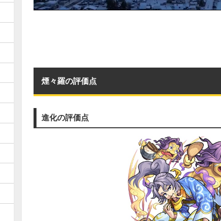
煙々羅の評価点
進化の評価点