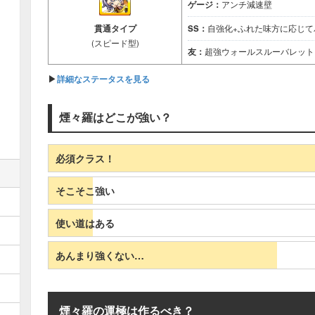
ゲージ：
アンチ減速壁
貫通タイプ
SS：
自強化+ふれた味方に応じてパ
(スピード型)
友：
超強ウォールスルーバレット
▶︎
詳細なステータスを見る
煙々羅はどこが強い？
必須クラス！
そこそこ強い
使い道はある
あんまり強くない…
煙々羅の運極は作るべき？