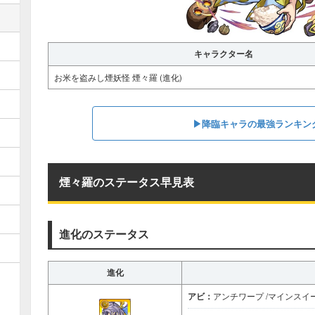
キャラクター名
お米を盗みし煙妖怪 煙々羅 (進化)
▶︎︎降臨キャラの最強ランキン
煙々羅のステータス早見表
進化のステータス
進化
アビ：
アンチワープ /マインスイ