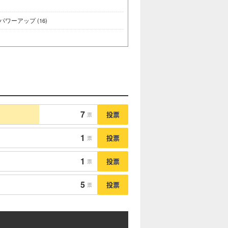
ワーアップ (16)
7
投票
票
1
投票
票
1
投票
票
5
投票
票