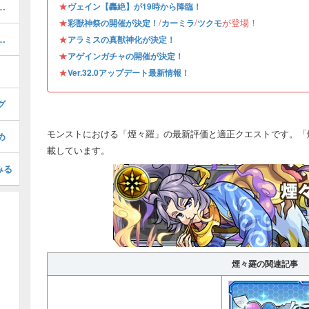
★
る虚栄／轟絶）の攻略と適正
ヴェイン【轟絶】が19時から降臨！
★
/
/
が登場！
彩獣神祭の開催が決定！
カーミラ
ツクモ
夏灯籠／超究極）の攻略と適正
★
アラミスの真獣神化が決定！
★
アゲインガチャの開催が決定！
★
Ver.32.0アップデート最新情報！
グ
モンストにおける「煙々羅」の最新評価と適正クエストです。「
め
載しています。
みる
煙々羅の関連記事