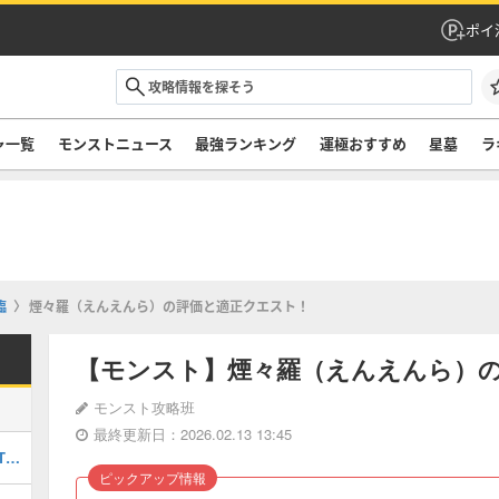
ポイ
ャ一覧
モンストニュース
最強ランキング
運極おすすめ
星墓
ラ
臨
煙々羅（えんえんら）の評価と適正クエスト！
【モンスト】煙々羅（えんえんら）
モンスト攻略班
最終更新日：2026.02.13 13:45
最強キャラランキングTOP30｜最新版Tier
ピックアップ情報