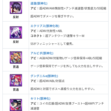
道蓮(獣神化)
アビ：
超ADW/AM/無耐性+アンチ減速壁/状態底力/SS短縮
超ADWでダメージを稼ぎやすい。
反射
エクリプス(獣神化改)
アビ：
ADW/光耐性+ABL
コネクト：
超アンチワープ/連撃キラーM
反射
SSがフィニッシャーとして優秀。
アルビダ(獣神化)
アビ：
AGB/ADW/対鉱物L/ゲージ倍率保持+ABL/SS短縮
ゲージ倍率保持でゲージを外しても火力を出しやすい。
貫通
グングニルα(獣神化)
アビ：
超ADW/ABL/対弱点
超ADWと対弱でボスへ直殴り火力を出しやすい。
貫通
キリト(獣神化)
アビ：
ユイの応援/超ADW/友情ブースト+超AWP/アンチ
減速壁