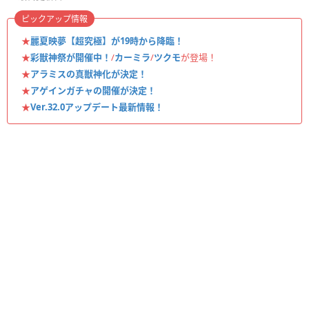
ピックアップ情報
★
麗夏映夢【超究極】が19時から降臨！
★
彩獣神祭が開催中！
/
カーミラ
/
ツクモ
が登場！
★
アラミスの真獣神化が決定！
★
アゲインガチャの開催が決定！
★
Ver.32.0アップデート最新情報！