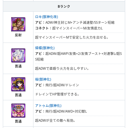
Bランク
ロキ(獣神化改)
アビ：
ADW/神王封じM+アンチ減速壁/SSターン短縮
コネクト：
超マインスイーパーM/友情底力L
反射
超マインスイーパーMで安定した火力を出せる。
帰蝶(獣神化)
アビ：
超ADW/超AWP/友情×2/友情ブースト+対連撃L/超S
S短縮
貫通
超ADWで直殴り火力を出しやすい。
桜(獣神化)
アビ：
飛行/超ADW/ドレイン
ドレインでHP管理ができる。
貫通
アトゥム(獣神化)
アビ：
飛行/超ADW/AWD+対幻獣L
超ADWが全ての敵へ有効。
貫通