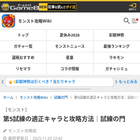
モンスト攻略Wiki
トップ
夏休み2026
彩獣神祭
ガチャ一覧
モンストニュース
最強ランキング
運極おすすめ
星墓
ラキモン
リセマラ
コラボ情報
ガチャシミュ
彩獣神祭は引くべき？当たりキャラ
もっとみる
最強キャラ
1
2
ホーム
モンスト攻略Wiki
試練の門
第5試練の適正キャラと攻略方法｜試練の
【モンスト】
第5試練の適正キャラと攻略方法｜試練の門
モンスト攻略班
最終更新日：2025.11.20 22:42