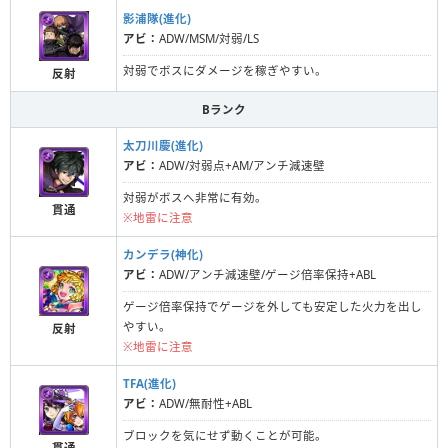
影浦隊(進化)
アビ：
ADW/MSM/対弱/LS
対弱でボスにダメージを稼ぎやすい。
反射
Bランク
太刀川慶(進化)
アビ：
ADW/対弱点+AM/アンチ減速壁
対弱がボスへ非常に有効。
貫通
※地雷に注意
カンデラ(神化)
アビ：
ADW/アンチ減速壁/ゲージ倍率保持+ABL
ゲージ倍率保持でゲージを外しても安定した火力を出し
やすい。
反射
※地雷に注意
TFA(進化)
アビ：
ADW/無耐性+ABL
ブロックを気にせず動くことが可能。
貫通