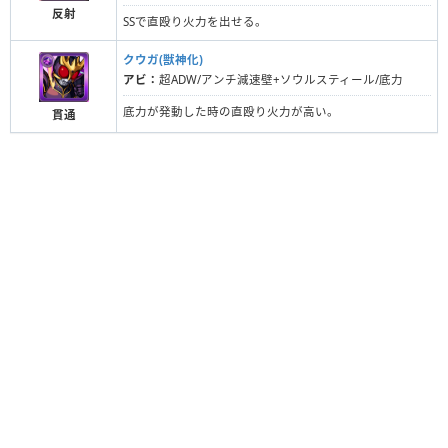
反射
SSで直殴り火力を出せる。
クウガ(獣神化)
アビ：
超ADW/アンチ減速壁+ソウルスティール/底力
底力が発動した時の直殴り火力が高い。
貫通