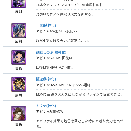
コネクト：
マインスイーパーM/全属性耐性
反射
対弱Mでボスへ直殴り火力を出せる。
一休(獣神化)
アビ：
ADW/超MSL/友情×2
超MSLで直殴り火力が非常に高い。
反射
胡蝶しのぶ(獣神化)
アビ：
MS/ADW+回復M
回復MでHP管理が可能。
貫通
闇遊戯(神化)
アビ：
MSM/ADW+ドレイン/SS短縮
MSMで直殴り火力を出しながらドレインで回復できる。
反射
トウヤ(神化)
アビ：
MS/超ADW
アビリティ効果で地雷を回収した時に直殴り火力を出せ
貫通
る。