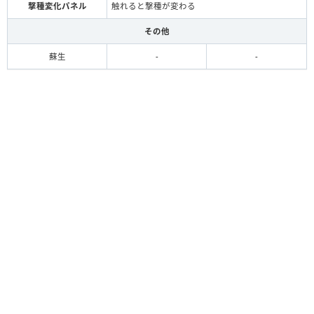
撃種変化パネル
触れると撃種が変わる
その他
蘇生
-
-