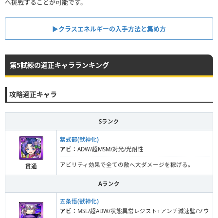
へ挑戦することが可能です。
▶︎クラスエネルギーの入手方法と集め方
第5試練の適正キャラランキング
攻略適正キャラ
Sランク
紫式部(獣神化)
アビ：
ADW/超MSM/対光/光耐性
アビリティ効果で全ての敵へ大ダメージを稼げる。
貫通
Aランク
五条悟(獣神化)
アビ：
MSL/超ADW/状態異常レジスト+アンチ減速壁/ソウ