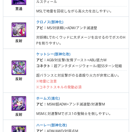
ルスティール
貫通
MSLで地雷を回収しながら高火力を出しやすい。
クロノス(獣神化)
アビ：
MS/対妖精L+ADW/アンチ減速壁
対妖精Lでわくウッドに大ダメージを出せるのでボスのH
反射
Pを削りやすい。
ケットシー(獣神化改)
アビ：
AGB/対反撃/友情ブースト+ABL/底力M
コネクト：
超アンチダメージウォール/超SSターン短縮
超バランスと対反撃がのる直殴り火力が非常に高い。
反射
※地雷に注意
※コネクトスキルの発動必須
ホームズ(進化)
アビ：
MSM/超ADW+アンチ減速壁/対連撃M
MSMと対連撃Mでボス1の聖騎士を倒しやすい。
反射
ハーレー(獣神化改)
アビ：
ADW/AWD/対弱点M