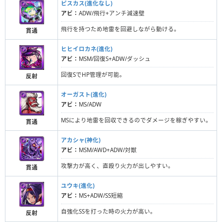
ピスカス(進化なし)
アビ：
ADW/飛行+アンチ減速壁
飛行を持つため地雷を回避しながら動ける。
貫通
ヒヒイロカネ(進化)
アビ：
MSM/回復S+ADW/ダッシュ
回復SでHP管理が可能。
反射
オーガスト(進化)
アビ：
MS/ADW
MSにより地雷を回収できるのでダメージを稼ぎやすい。
貫通
アカシャ(神化)
アビ：
MSM/AWD+ADW/対獣
攻撃力が高く、直殴り火力が出しやすい。
貫通
ユウキ(進化)
アビ：
MS+ADW/SS短縮
自強化SSを打った時の火力が高い。
反射