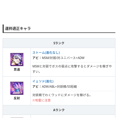
運枠適正キャラ
Sランク
ストーム(進化なし)
アビ：
MSM/対弱/対ユニバース+ADW
MSMと対弱でボスの弱点に攻撃するとダメージを稼ぎや
貫通
すい。
イェソド(進化)
アビ：
ADW/ABL+対妖精/SS短縮
対妖精でわくウッドにダメージを稼げる。
反射
※地雷に注意
Aランク