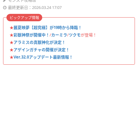
モンスト攻略班
最終更新日：2026.03.24 17:07
ピックアップ情報
★
麗夏映夢【超究極】が19時から降臨！
★
彩獣神祭が開催中！
/
カーミラ
/
ツクモ
が登場！
★
アラミスの真獣神化が決定！
★
アゲインガチャの開催が決定！
★
Ver.32.0アップデート最新情報！