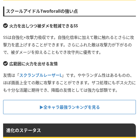
スクールアイドルTwoforallの強い点
火力を出しつつ被ダメを軽減できるSS
SSは自強化+攻撃力吸収です。自強化倍率に加えて敵に触れるとさらに攻
撃力を底上げすることができます。さらにふれた敵は攻撃力が下がるの
で、被ダメージを抑えることもでき攻守共に優秀です。
広範囲に火力を出せる友情
友情は「
スクランブルレーザーL
」です。ややランダム性はあるものの、
ほぼ画面上全ての敵に攻撃することができます。ザコ処理にもボス火力に
も十分な活躍に期待でき、降臨の友情としては強力な部類です。
▶全キャラ最強ランキングを見る
進化のステータス