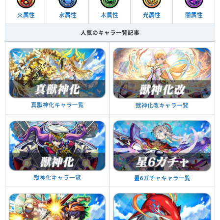
火属性
水属性
木属性
光属性
闇属性
人気のキャラ一覧記事
真獣神化キャラ一覧
獣神化改キャラ一覧
獣神化キャラ一覧
星6ガチャキャラ一覧