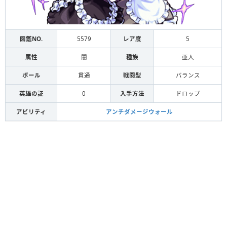
図鑑NO.
5579
レア度
5
属性
闇
種族
亜人
ボール
貫通
戦闘型
バランス
英雄の証
0
入手方法
ドロップ
アビリティ
アンチダメージウォール