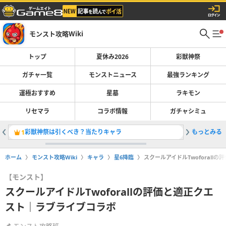
モンスト攻略Wiki
トップ
夏休み2026
彩獣神祭
ガチャ一覧
モンストニュース
最強ランキング
運極おすすめ
星墓
ラキモン
リセマラ
コラボ情報
ガチャシミュ
彩獣神祭は引くべき？当たりキャラ
もっとみる
最強キャラ
1
2
ホーム
モンスト攻略Wiki
キャラ
星6降臨
スクールアイドルTwoforal
【モンスト】
スクールアイドルTwoforallの評価と適正クエ
スト｜ラブライブコラボ