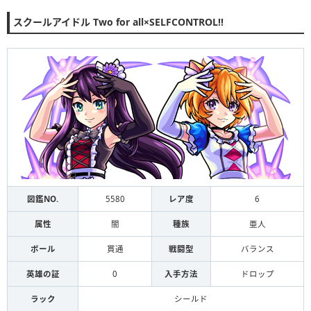
スクールアイドル Two for all×SELFCONTROL!!
図鑑NO.
5580
レア度
6
属性
闇
種族
亜人
ボール
貫通
戦闘型
バランス
英雄の証
0
入手方法
ドロップ
ラック
シールド