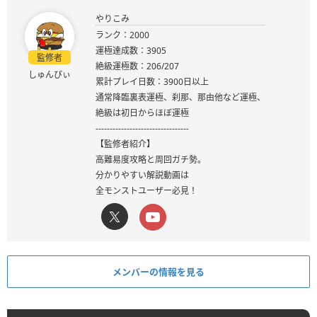
やりこみ
ランク：2000
運極達成数：3905
監修者
絶級運極数：206/207
しゅんぴぃ
累計プレイ日数：3900日以上
通常降臨裏表運極、刹那、那由他など運極、
絶級は初日からほぼ運極
---------------------------------
【監修者紹介】
高難易度攻略と周回ガチ勢。
分かりやすい解説動画は
全モンストユーザー必見！
メンバーの情報を見る