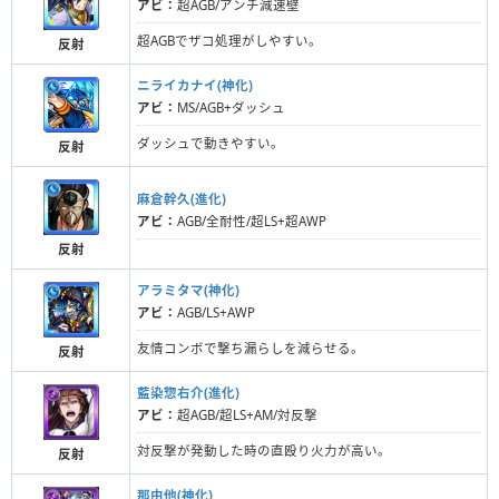
アビ：
超AGB/アンチ減速壁
超AGBでザコ処理がしやすい。
反射
ニライカナイ(神化)
アビ：
MS/AGB+ダッシュ
ダッシュで動きやすい。
反射
麻倉幹久(進化)
アビ：
AGB/全耐性/超LS+超AWP
反射
アラミタマ(神化)
アビ：
AGB/LS+AWP
友情コンボで撃ち漏らしを減らせる。
反射
藍染惣右介(進化)
アビ：
超AGB/超LS+AM/対反撃
対反撃が発動した時の直殴り火力が高い。
反射
那由他(神化)