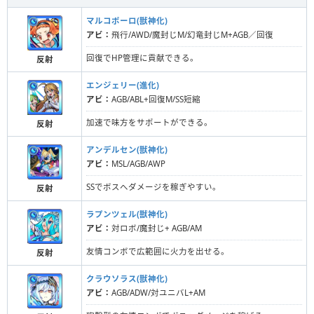
マルコポーロ(獣神化)
アビ：
飛行/AWD/魔封じM/幻竜封じM+AGB／回復
回復でHP管理に貢献できる。
反射
エンジェリー(進化)
アビ：
AGB/ABL+回復M/SS短縮
加速で味方をサポートができる。
反射
アンデルセン(獣神化)
アビ：
MSL/AGB/AWP
SSでボスへダメージを稼ぎやすい。
反射
ラプンツェル(獣神化)
アビ：
対ロボ/魔封じ+ AGB/AM
友情コンボで広範囲に火力を出せる。
反射
クラウソラス(獣神化)
アビ：
AGB/ADW/対ユニバL+AM