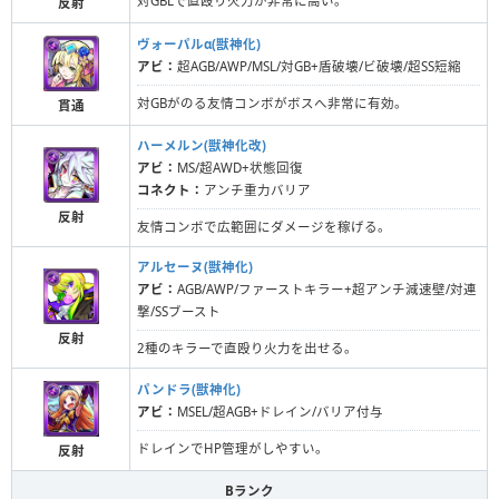
対GBLで直殴り火力が非常に高い。
反射
ヴォーパルα(獣神化)
アビ：
超AGB/AWP/MSL/対GB+盾破壊/ビ破壊/超SS短縮
対GBがのる友情コンボがボスへ非常に有効。
貫通
ハーメルン(獣神化改)
アビ：
MS/超AWD+状態回復
コネクト：
アンチ重力バリア
反射
友情コンボで広範囲にダメージを稼げる。
アルセーヌ(獣神化)
アビ：
AGB/AWP/ファーストキラー+超アンチ減速壁/対連
撃/SSブースト
反射
2種のキラーで直殴り火力を出せる。
パンドラ(獣神化)
アビ：
MSEL/超AGB+ドレイン/バリア付与
ドレインでHP管理がしやすい。
反射
Bランク