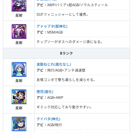
アビ：
AWP/バリア+超AGB/ソウルスティール
SSがフィニッシャーとして優秀。
反射
アドゥブタ(獣神化)
アビ：
MSM/AGB
チップソーがボスへのダメージ源になる。
反射
Bランク
波動ねじれ(進化なし)
アビ：
飛行/AGB+アンチ減速壁
友情コンボで撃ち漏らしを減らせる。
反射
煙花(進化)
アビ：
AGB+AWP
ギミック対応しており動きやすい。
反射
クイバタ(神化)
アビ：
AGB/飛行