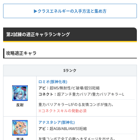
▶︎クラスエネルギーの入手方法と集め方
第2試練の適正キャラランキング
攻略適正キャラ
Sランク
ロミオ(獣神化改)
アビ：
超MS/無耐性/ビ破壊/超SS短縮
コネクト：
超アンチ重力バリア/重力バリアキラーL
重力バリアキラーLがのる友情コンボが強力。
反射
※コネクトスキルの発動必須
アナスタシア(獣神化)
アビ：
超AGB/ABL/AM/SS短縮
友情コンボで全ての敵へ大ダメージを出せる。
貫通