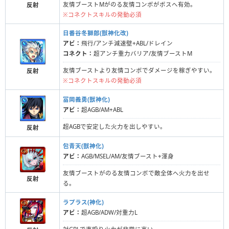
友情ブーストMがのる友情コンボがボスへ有効。
反射
※コネクトスキルの発動必須
日番谷冬獅郎(獣神化改)
アビ：
飛行/アンチ減速壁+ABL/ドレイン
コネクト：
超アンチ重力バリア/友情ブーストM
友情ブーストより友情コンボでダメージを稼ぎやすい。
反射
※コネクトスキルの発動必須
冨岡義勇(獣神化)
アビ：
超AGB/AM+ABL
超AGBで安定した火力を出しやすい。
反射
包青天(獣神化)
アビ：
AGB/MSEL/AM/友情ブースト+渾身
友情ブーストがのる友情コンボで敵全体へ火力を出せ
反射
る。
ラプラス(神化)
アビ：
超AGB/ADW/対重力L