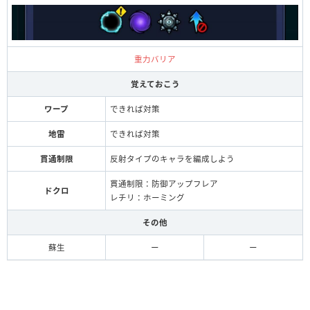
重力バリア
覚えておこう
ワープ
できれば対策
地雷
できれば対策
貫通制限
反射タイプのキャラを編成しよう
貫通制限：防御アップフレア
ドクロ
レチリ：ホーミング
その他
蘇生
ー
ー