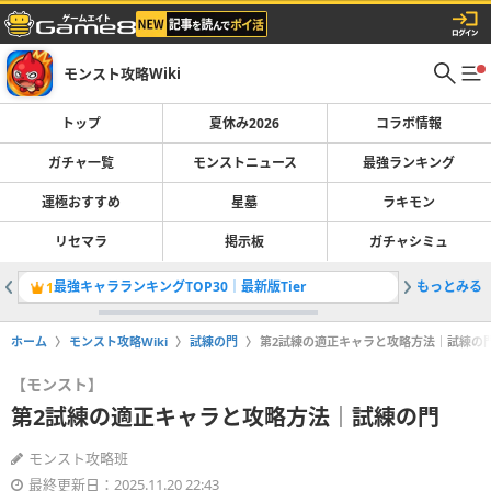
モンスト攻略Wiki
トップ
夏休み2026
コラボ情報
ガチャ一覧
モンストニュース
最強ランキング
運極おすすめ
星墓
ラキモン
リセマラ
掲示板
ガチャシミュ
最強キャラランキングTOP30｜最新版Tier
もっとみる
1
2
ホーム
モンスト攻略Wiki
試練の門
第2試練の適正キャラと攻略方法｜試練の
【モンスト】
第2試練の適正キャラと攻略方法｜試練の門
モンスト攻略班
最終更新日：2025.11.20 22:43