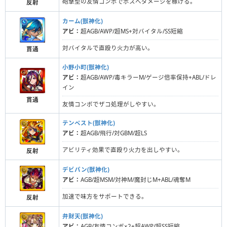
砲撃型の友情コンボでボスへダメージを稼げる。
反射
カーム(獣神化)
アビ：
超AGB/AWP/超MS+対バイタル/SS短縮
対バイタルで直殴り火力が高い。
貫通
小野小町(獣神化)
アビ：
超AGB/AWP/毒キラーM/ゲージ倍率保持+ABL/ドレ
イン
貫通
友情コンボでザコ処理がしやすい。
テンペスト(獣神化)
アビ：
超AGB/飛行/対GBM/超LS
アビリティ効果で直殴り火力を出しやすい。
反射
デビパン(獣神化)
アビ：
AGB/超MSM/対神M/魔封じM+ABL/魂奪M
加速で味方をサポートできる。
反射
弁財天(獣神化)
アビ：
AGB/友情コンボ×2+超AWP/超SS短縮