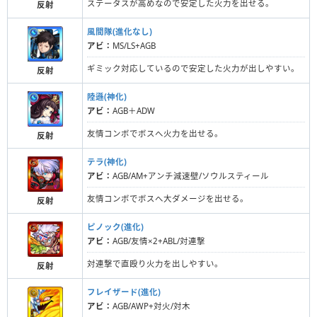
ステータスが高めなので安定した火力を出せる。
反射
風間隊(進化なし)
アビ：
MS/LS+AGB
ギミック対応しているので安定した火力が出しやすい。
反射
陸遜(神化)
アビ：
AGB＋ADW
友情コンボでボスへ火力を出せる。
反射
テラ(神化)
アビ：
AGB/AM+アンチ減速壁/ソウルスティール
友情コンボでボスへ大ダメージを出せる。
反射
ピノック(進化)
アビ：
AGB/友情×2+ABL/対連撃
対連撃で直殴り火力を出しやすい。
反射
フレイザード(進化)
アビ：
AGB/AWP+対火/対木