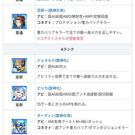
迅悠一(獣神化改)
アビ：
超AGB/超AWD/無耐性+AWP/状態回復
コネクト：
プロテクション/重力バリアキラー
重力バリアキラーで全ての敵へ高火力を出しやすい。
貫通
※コネクトスキルの発動推奨
Aランク
ジェラルド(獣神化)
アビ：
超AGB/対火
アビリティ効果で全ての敵へ直殴り火力を出せる。
反射
ピリカ(獣神化)
アビ：
超AGB/超AWD/超アンチ減速壁/超SS短縮
SSで一気にボスのHPを削れる。
反射
オーディン(獣神化改)
アビ：
AM/友情ブーストM+ABL/ダッシュ
コネクト：
超アンチ重力バリア/ダウンポジションキラー