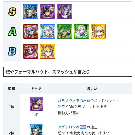
桜やフォーマルハウト、スマッシュが当たり
順位
キャラ
強い点
・
パラノヴィアの星墓
でボスをワンパン
1位
・超アビ3種と壁ブーストを所持
・機動力が高め
桜
・
アヴァロンの星墓
の適正
2位
・超MSや機動力高めで使いやすい