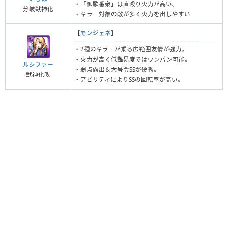
・「御歌番衆」は直殴り火力が高い。
分岐獣神化
・キラー対象の敵が多く火力を出しやすい
【
モンジェネ
】
・2種のキラーが乗る広範囲友情が強力。
・火力が高く低難易度ではワンパン可能。
ルシファー
・弱点露出＆大号令SSが優秀。
獣神化改
・アビリティによりSSの回転率が高い。