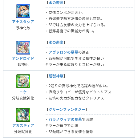
【
水の遊宴
】
・友情コンボが高火力。
・白爆発で味方友情の誘発も可能。
アナスタシア
・SSで味方友情の火力を上げられる。
獣神化改
・低難易度での殲滅力が高い。
【
水の遊宴
】
・
アヴァロンの星墓
の適正
アンドロイド
・SS短縮が可能でネオと相性が良い
獣神化
キラーが乗る直殴りとコピーが魅力
【
超獣神祭
】
・2通りの真獣神化で活躍の幅が広い。
ニケ
・直殴りやコピーが優秀なビクトリアス
分岐真獣神化
・友情の火力が強力なビクトリアス
【
グリーンファンタジー
】
・
パラノヴィアの星墓
で活躍
アガスティア
キラーが道中で活躍
分岐獣神化
・SS短縮ができる友情も優秀