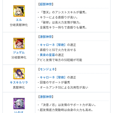
【
超獣神祭
】
・「堕天」のアシストスキルが優秀。
・キラーによる直殴りが高い。
エル
・「破邪」は高火力友情が魅力。
分岐真獣神化
・全属性キラー持ちで直殴りも優秀。
【
激獣神祭
】
・
キャローネ【黎絶】
の適正
・直殴りとSSで火力を出せる
ジュゲム
・
黄泉の星墓
の適正
分岐獣神化
アビと友情で味方のSS短縮が可能
【
モンジェネ
】
・
キャローネ【黎絶】
の適正
キスキルリラ
・回復のサポートが優秀
真獣神化
・オールアンチSSによる汎用性が高い
【
激獣神祭
】
・「決意ノ忍」は友情のサポート力が高い。
・超友情底力発動時は自身の火力も高め。
いろは