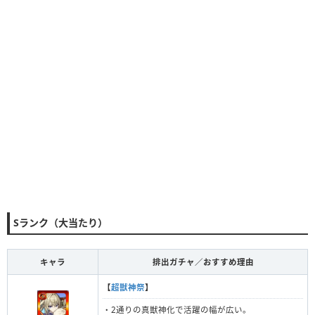
Sランク（大当たり）
キャラ
排出ガチャ／おすすめ理由
【
超獣神祭
】
・2通りの真獣神化で活躍の幅が広い。