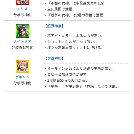
・「不和の女神」は単発高火力の友情
エリス
・主に周回で活躍
分岐獣神化
・「競争の女神」は2種の黎絶で活躍
【
超獣神祭
】
・超アビとキラーによる火力が高い。
ナイトメア
・ショットスキルがかなり強力。
分岐真獣神化
・様々な高難易度クエストに行ける。
【
激獣神祭
】
・オールアンチSSにより活躍の場所が広い。
・コピーと加速友情が優秀。
ゲキリン
・2段階目SS時の火力が高い。
分岐獣神化
・「星墓」「空中庭園」「轟絶」などで活躍。