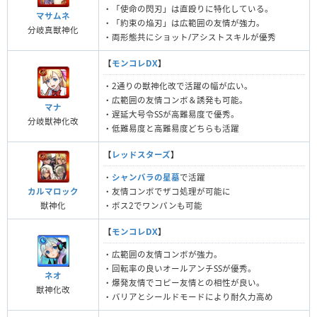
・「使命の閃刃」は直殴りに特化している。
マサムネ
・「約束の焔刃」は広範囲の友情が強力。
分岐真獣神化
・両形態共にショット/アシストスキルが優秀
【
モンコレDX
】
・2通りの獣神化改で活躍の幅が広い。
・広範囲の友情コンボ＆誘発も可能。
マナ
・遅延大号令SSが高難易度で優秀。
分岐獣神化改
・低難易度と高難易度どちらも活躍
【
レッドスターズ
】
・
シャンバラの星墓
で活躍
カルマロック
・友情コンボでザコ処理が可能に
獣神化
・ボス2でワンパンも可能
【
モンコレDX
】
・広範囲の友情コンボが強力。
・回転率の良いオールアンチSSが優秀。
ネオ
・爆発友情でコピー友情との相性が良い。
獣神化改
・バリアとシールドモードにより耐久力高め