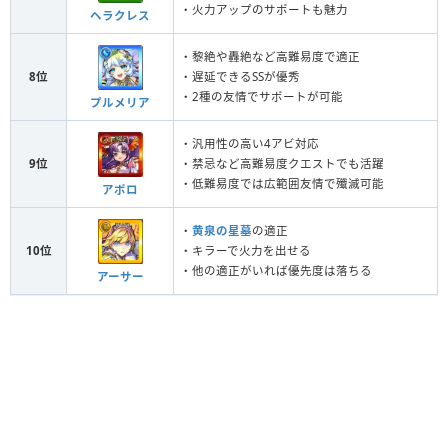
・火力アップのサポートも魅力
ヘラクレス
・黎絶や轟絶など高難易度で適正
8位
・遅延できるSSが優秀
・2種の友情でサポートが可能
プルメリア
・汎用性の高い4アビ対応
9位
・禁忌など高難易度クエストでも活躍
・低難易度では広範囲友情で殲滅可能
アポロ
・
黄泉の星墓
の適正
10位
・キラーで火力を出せる
・他の適正がいれば優先度は落ちる
アーサー