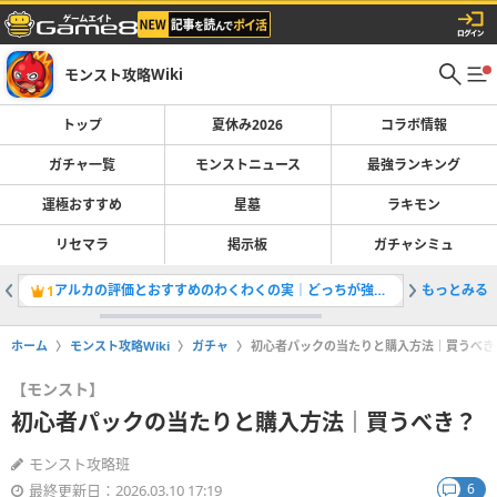
モンスト攻略Wiki
トップ
夏休み2026
コラボ情報
ガチャ一覧
モンストニュース
最強ランキング
運極おすすめ
星墓
ラキモン
リセマラ
掲示板
ガチャシミュ
アルカの評価とおすすめのわくわくの実｜どっちが強い？
もっとみる
最強キャラ
1
2
ホーム
モンスト攻略Wiki
ガチャ
初心者パックの当たりと購入方法｜買うべき
【モンスト】
初心者パックの当たりと購入方法｜買うべき？
モンスト攻略班
6
最終更新日：2026.03.10 17:19