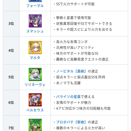
・SSで火力サポートが可能
フォーマル
・黎絶と星墓で使用可能
3位
・状態異常回復やSSでサポートできる
・キラーや超スピにより火力を出せる
スマッシュ
・高火力な友情コンボ
・汎用性が高いアビリティ
4位
・味方のサポートが可能なSS
マルタ
・轟絶など高難易度クエストの適正
・
ノーピタル【轟絶】
の適正
5位
・弱点キラーと弱点露出SSを所持
・水ノマでも活躍
リリネーヴェ
・
パライソの星墓
で使える
6位
・友情のサポートが魅力
・4アビ対応かつ味方のSS短縮も可能
ペルセウス
・
プロポバテ【黎絶】
の適正
7位
・複数のキラーによる火力が高い