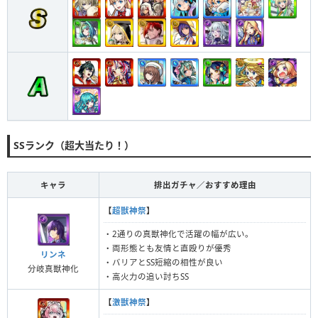
SSランク（超大当たり！）
キャラ
排出ガチャ／おすすめ理由
【
超獣神祭
】
・2通りの真獣神化で活躍の幅が広い。
・両形態とも友情と直殴りが優秀
リンネ
・バリアとSS短縮の相性が良い
分岐真獣神化
・高火力の追い討ちSS
【
激獣神祭
】