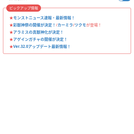
ピックアップ情報
★
モンストニュース速報・最新情報！
★
彩獣神祭の開催が決定！
/
カーミラ
/
ツクモ
が登場！
★
アラミスの真獣神化が決定！
★
アゲインガチャの開催が決定！
★
Ver.32.0アップデート最新情報！