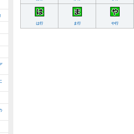
！
は行
ま行
や行
デ
に
の