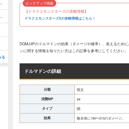
での作り方や、ステータスのまとめ
ピックアップ情報
【ドラクエモンスターズの攻略情報】
の作り方や、ステータスのまとめ
ドラクエモンスターズ3の攻略情報はこちら！
DQMJ3Pのドルマドンの効果（ダメージや確率）、覚えるため
ンに関する情報を知りたい方はこの記事を参考にしてください。
みる
ドルマドンの詳細
分類
呪文
消費MP
64
タイプ
闇
効果
敵全体に190〜210のダメージ。