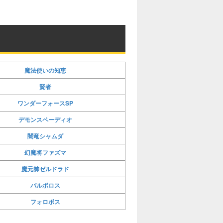
u
t
e
魔法使いの知恵
賢者
ワンダーフォースSP
デモンスペーディオ
闇竜シャムダ
幻魔将ファズマ
魔元帥ゼルドラド
バルボロス
フォロボス