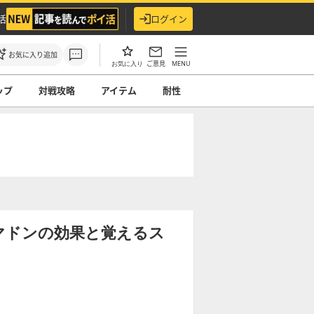
活
ログイン
お気に入り追加
ご意見
MENU
お気に入り
ップ
対戦攻略
アイテム
耐性
ルマドンの効果と覚えるス