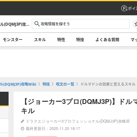
ポイ
ドラクエジョーカー3プロフェッショナル(DQMJ3P)攻略Wiki
モンスター
スキル
特性
特技
よくある質問
マ
QMJ3P)攻略Wiki
特技
呪文の一覧
ドルマドンの効果と覚えるスキル
【ジョーカー3プロ(DQMJ3P)】ド
キル
ドラクエジョーカー3プロフェッショナル(DQMJ3P)攻略班
最終更新日：2025.11.20 18:17