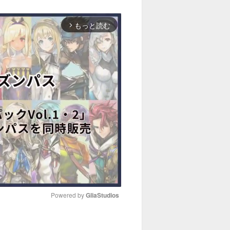
もっと読む
arrow_forward_ios
Powered by 
GliaStudios
M