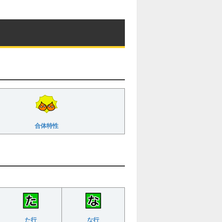
合体特性
た行
な行