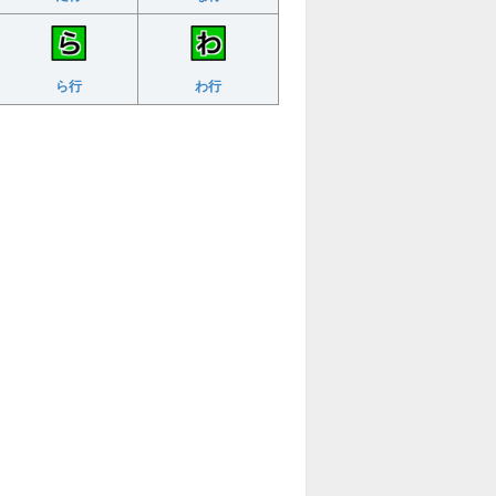
ら行
わ行