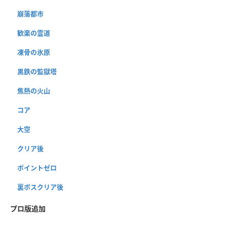
崩落都市
歓楽の霊道
凍骨の氷原
黒鉄の監獄塔
焦熱の火山
コア
大空
クリア後
ポイントゼロ
裏ボスクリア後
プロ版追加