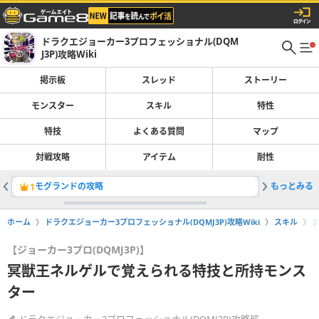
ドラクエジョーカー3プロフェッショナル(DQM
J3P)攻略Wiki
掲示板
スレッド
ストーリー
モンスター
スキル
特性
特技
よくある質問
マップ
対戦攻略
アイテム
耐性
モグランドの攻略
もっとみる
情報提供
1
2
ホーム
ドラクエジョーカー3プロフェッショナル(DQMJ3P)攻略Wiki
スキル
【ジョーカー3プロ(DQMJ3P)】
冥獣王ネルゲルで覚えられる特技と所持モンス
ター