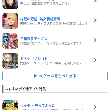
美女と一緒に歌舞伎町で成り上がれ！
総裁の野望 -美女養成計画-
美麗なキャラを引き連れて金融戦争を制覇しよう！
千年戦争アイギス
個性豊かなユニットを指揮して敵を迎え撃て！
ミナシゴノシゴト
武器の『アビリティ』と『戦神』を駆使するターン制コマンドバトルRPG！
PCゲームをもっと見る
おすすめポイ活アプリ特集
ウッディ‐守ってポイ活