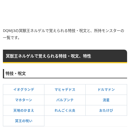
DQMJ3の冥獣王ネルゲルで覚えられる特技・呪文と、所持モンスターの
一覧です。
冥獣王ネルゲルで覚えられる特技・呪文、特性
特技・呪文
イオグランデ
マヒャデドス
ドルマドン
マホターン
パルプンテ
流星
天地のかまえ
れんごく火炎
おたけび
冥王の呪い