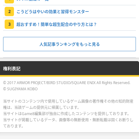
2
こうどうはやいの効果と習得モンスター
3
超おすすめ！簡単な超生配合のやり方とは？
人気記事ランキングをもっと見る
権利表記
© 2017 ARMOR PROJECT/BIRD STUDIO/SQUARE ENIX All Rights Reserved.
© SUGIYAMA KOBO
当サイトのコンテンツ内で使用しているゲーム画像の著作権その他の知的財産
権は、当該ゲームの提供元に帰属しています。
当サイトはGame8編集部が独自に作成したコンテンツを提供しております。
当サイトが掲載しているデータ、画像等の無断使用・無断転載は固くお断りし
ております。