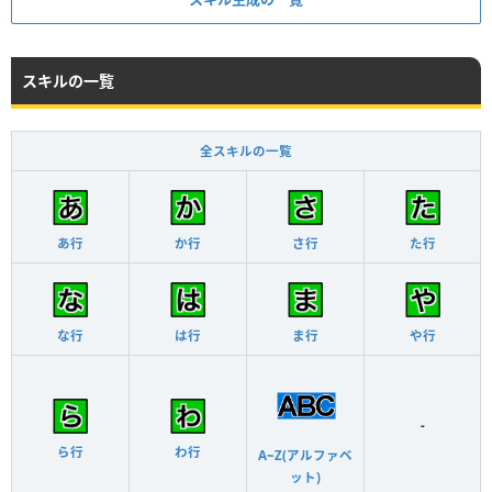
スキルの一覧
全スキルの一覧
あ行
か行
さ行
た行
な行
は行
ま行
や行
-
ら行
わ行
A~Z(アルファベ
ット)