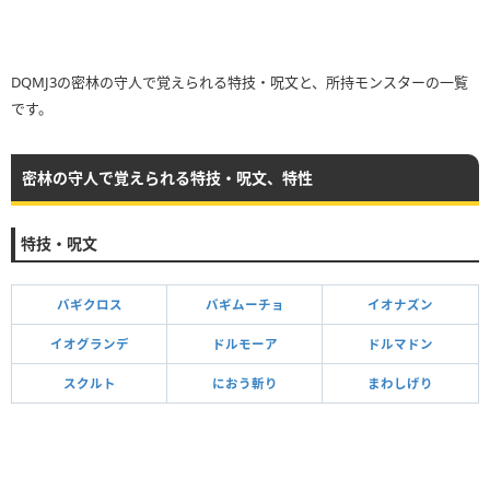
DQMJ3の密林の守人で覚えられる特技・呪文と、所持モンスターの一覧
です。
密林の守人で覚えられる特技・呪文、特性
特技・呪文
バギクロス
バギムーチョ
イオナズン
イオグランデ
ドルモーア
ドルマドン
スクルト
におう斬り
まわしげり