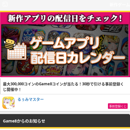
新作ゲーム
最大300,000コインのGame8コインが当たる！30秒で引ける事前登録く
じ開催中！
るぅみマスター
事前登録くじ
Game8からのお知らせ