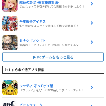
総裁の野望 -美女養成計画-
美麗なキャラを引き連れて金融戦争を制覇しよう！
千年戦争アイギス
個性豊かなユニットを指揮して敵を迎え撃て！
ミナシゴノシゴト
武器の『アビリティ』と『戦神』を駆使するターン制コマンドバトルRPG！
PCゲームをもっと見る
おすすめポイ活アプリ特集
ウッディ‐守ってポイ活
「ウッディ」を守ってお世話してポイントゲット！
ビットウォーク