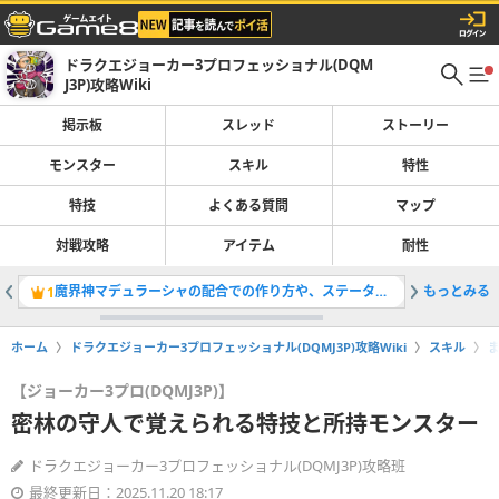
ドラクエジョーカー3プロフェッショナル(DQM
J3P)攻略Wiki
掲示板
スレッド
ストーリー
モンスター
スキル
特性
特技
よくある質問
マップ
対戦攻略
アイテム
耐性
魔界神マデュラーシャの配合での作り方や、ステータスのまとめ
もっとみる
1
2
ホーム
ドラクエジョーカー3プロフェッショナル(DQMJ3P)攻略Wiki
スキル
【ジョーカー3プロ(DQMJ3P)】
密林の守人で覚えられる特技と所持モンスター
ドラクエジョーカー3プロフェッショナル(DQMJ3P)攻略班
最終更新日：2025.11.20 18:17