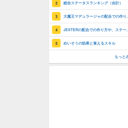
総合ステータスランキング（合計）
2
大魔王マデュラージャの
3
JESTERの配合での
4
めいそうの効果と覚えるスキル
5
もっと