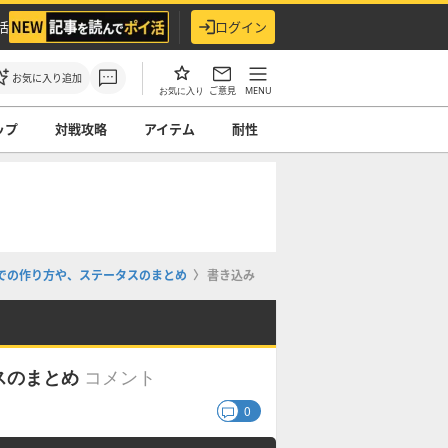
活
ログイン
お気に入り追加
ご意見
MENU
お気に入り
ップ
対戦攻略
アイテム
耐性
での作り方や、ステータスのまとめ
書き込み
コメント
スのまとめ
0