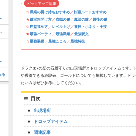
ピックアップ情報
☆
／
職業の掛け持ちおすすめ
転職ルートおすすめ
手場所と景品一覧・全100個網羅
★
／
／
／
鍵宝箱開け方
盗賊の鍵
魔法の鍵
最後の鍵
☆
／
／
序盤進め方
レベル上げ
裏技・小ネタ・小技
DS版）の攻略情報まとめ
★
／
／
最強パーティ
最強職業
最強呪文
☆
／
／
最強装備
最強こころ
最強特技
手場所と景品一覧・全100個網羅
ドラクエ7の影の石版守りの出現場所とドロップアイテムです。ド
みる
や獲得できる経験値、ゴールドについても掲載しています。ドラ
たい方はぜひ参考にしてください。
目次
出現場所
ドロップアイテム
関連記事