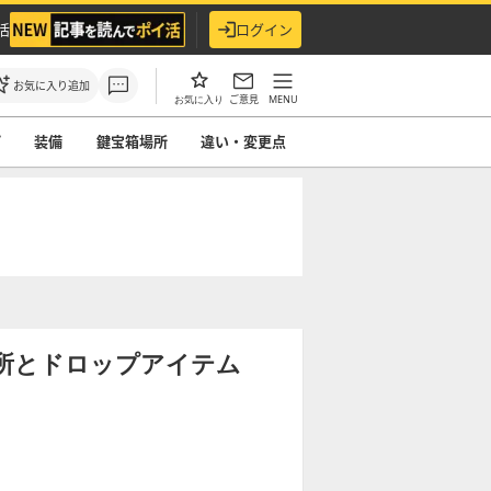
活
ログイン
お気に入り追加
ご意見
MENU
お気に入り
プ
装備
鍵宝箱場所
違い・変更点
所とドロップアイテム