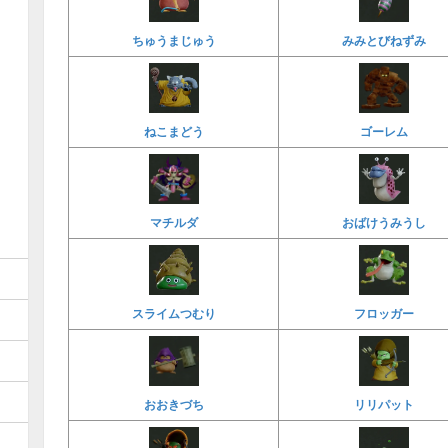
ちゅうまじゅう
みみとびねずみ
ねこまどう
ゴーレム
マチルダ
おばけうみうし
スライムつむり
フロッガー
おおきづち
リリパット