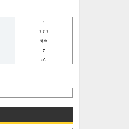
1
？？？
雑魚
7
8G