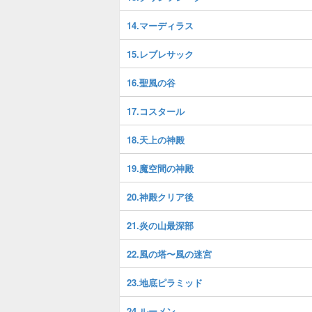
14.マーディラス
15.レブレサック
16.聖風の谷
17.コスタール
18.天上の神殿
19.魔空間の神殿
20.神殿クリア後
21.炎の山最深部
22.風の塔〜風の迷宮
23.地底ピラミッド
24.ルーメン