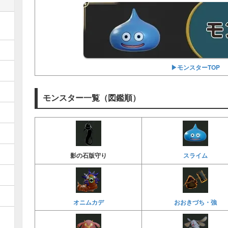
▶︎モンスターTOP
モンスター一覧（図鑑順）
スライム
影の石版守り
オニムカデ
おおきづち・強