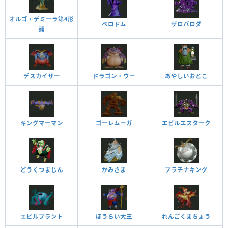
オルゴ・デミーラ第4形
ベロドム
ザロバロダ
態
デスカイザー
ドラゴン・ウー
あやしいおとこ
キングマーマン
ゴーレムーガ
エビルエスターク
どうくつまじん
かみさま
プラチナキング
エビルプラント
ほうらい大王
れんごくまちょう