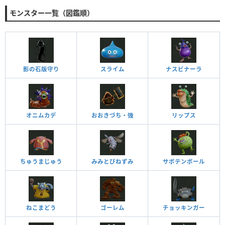
モンスター一覧（図鑑順）
影の石版守り
スライム
ナスビナーラ
オニムカデ
おおきづち・強
リップス
ちゅうまじゅう
みみとびねずみ
サボテンボール
ねこまどう
ゴーレム
チョッキンガー