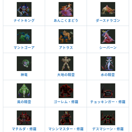
ナイトキング
あんこくまどう
ダースドラゴン
マントゴーア
アトラス
シーバーン
神竜
大地の精霊
水の精霊
風の精霊
ゴーレム・修羅
チョッキンガー・修羅
マチルダ・修羅
マシンマスター・修羅
デスマシーン・修羅