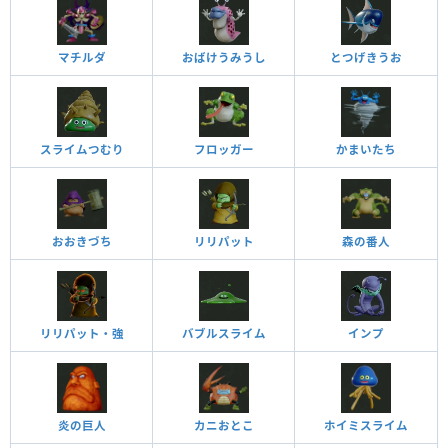
マチルダ
おばけうみうし
とつげきうお
スライムつむり
フロッガー
かまいたち
おおきづち
リリパット
森の番人
リリパット・強
バブルスライム
インプ
炎の巨人
カニおとこ
ホイミスライム