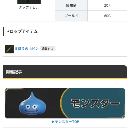
経験値
207
タップデビル
ゴールド
60G
ドロップアイテム
まほうの小ビン
通常ドロ
関連記事
▶︎モンスターTOP