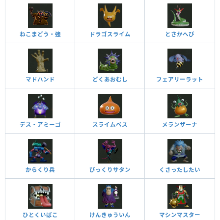
ねこまどう・強
ドラゴスライム
とさかへび
マドハンド
どくあおむし
フェアリーラット
デス・アミーゴ
スライムベス
メランザーナ
からくり兵
びっくりサタン
くさったしたい
ひとくいばこ
けんきゅういん
マシンマスター