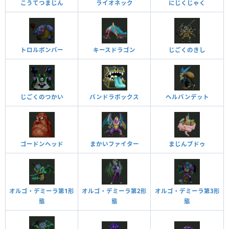
こうてつまじん
ライオネック
にじくじゃく
トロルボンバー
キースドラゴン
じごくのきし
じごくのつかい
パンドラボックス
ヘルバンデット
ゴードンヘッド
まかいファイター
まじんブドゥ
オルゴ・デミーラ第1形
オルゴ・デミーラ第2形
オルゴ・デミーラ第3形
態
態
態