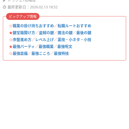
ドラクエ7攻略班
最終更新日：2026.02.13 18:52
ピックアップ情報
☆
職業の掛け持ちおすすめ
／
転職ルートおすすめ
★
鍵宝箱開け方
／
盗賊の鍵
／
魔法の鍵
／
最後の鍵
☆
序盤進め方
／
レベル上げ
／
裏技・小ネタ・小技
★
最強パーティ
／
最強職業
／
最強呪文
☆
最強装備
／
最強こころ
／
最強特技