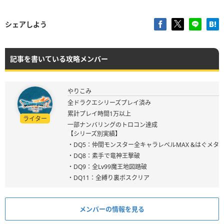
シェアしよう
記事を書いている攻略メンバー
やりこみ
全ドラクエシリーズプレイ済み
累計プレイ時間1万以上
ライター
一部ナンバリングのトロコン達成
【シリーズ別実績】
・DQ5：仲間モンスター全キャラレベルMAX &はぐメタ
・DQ8：素手で竜神王撃破
・DQ9：全Lv99魔王地図踏破
・DQ11：全縛り裏ボスクリア
メンバーの情報を見る