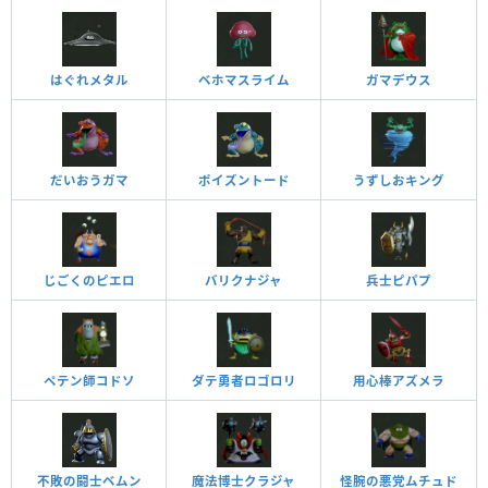
はぐれメタル
ベホマスライム
ガマデウス
だいおうガマ
ポイズントード
うずしおキング
じごくのピエロ
バリクナジャ
兵士ピパプ
ペテン師コドソ
ダテ勇者ロゴロリ
用心棒アズメラ
不敗の闘士ベムン
魔法博士クラジャ
怪腕の悪党ムチュド