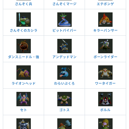
さんぞく兵
さんぞくマージ
エテポンゲ
さんぞくのカシラ
ピットバイパー
キラーパンサー
ダンスニードル・強
アンデッドマン
ボーンライダー
ライオンヘッド
わらいぶくろ
ワータイガー
セト
ゴトス
ポルル