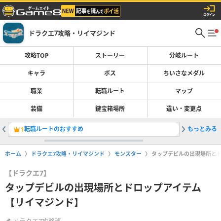
ドラクエ7攻略・リイマジンド
攻略TOP
ストーリー
分岐ルート
キャラ
ボス
ちいさなメダル
職業
転職ルート
マップ
装備
鍵宝箱場所
違い・変更点
転職ルートのおすすめ
もっとみる
ストーリ
1
2
ホーム
ドラクエ7攻略・リイマジンド
モンスター
タップデビルの出現場所と
【ドラクエ7】
タップデビルの出現場所とドロップアイテム
【リイマジンド】