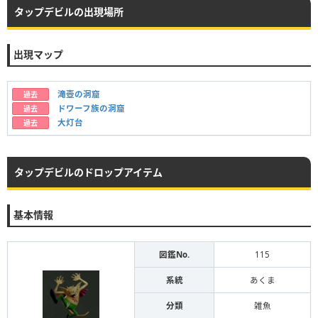
タップデビルの出現場所
出現マップ
滝壺の洞窟
過去
ドワーフ族の洞窟
過去
大灯台
過去
タップデビルのドロップアイテム
基本情報
図鑑No.
115
系統
あくま
分類
雑魚