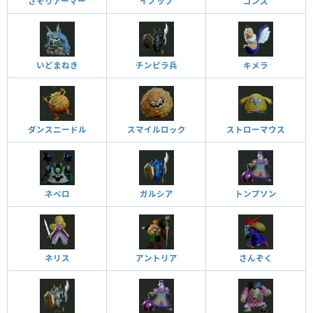
さそりアーマー
イノップ
ゴンズ
いどまねき
チンピラ兵
キメラ
ダンスニードル
スマイルロック
ストローマウス
ネペロ
ガルシア
トンプソン
ネリス
アントリア
さんぞく