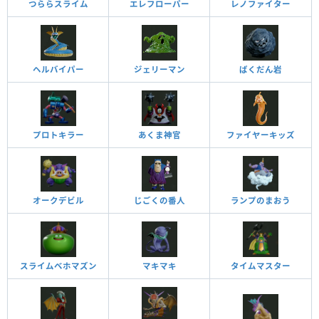
つららスライム
エレフローパー
レノファイター
ヘルバイパー
ジェリーマン
ばくだん岩
プロトキラー
あくま神官
ファイヤーキッズ
オークデビル
じごくの番人
ランプのまおう
スライムベホマズン
マキマキ
タイムマスター