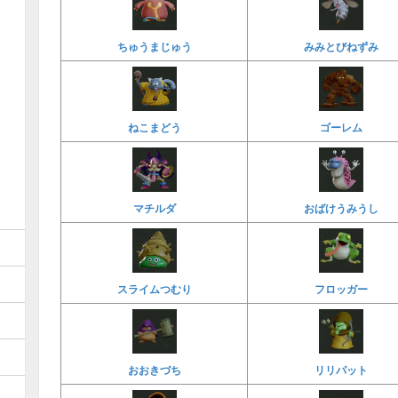
ちゅうまじゅう
みみとびねずみ
ねこまどう
ゴーレム
マチルダ
おばけうみうし
スライムつむり
フロッガー
おおきづち
リリパット