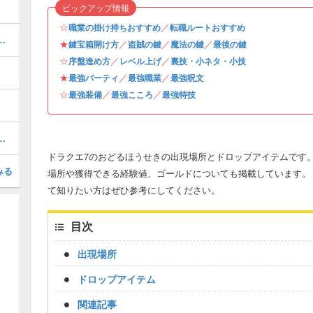
ピックアップ情報
☆
／
職業の掛け持ちおすすめ
転職ルートおすすめ
ちおすすめ組み合わせ・解放条件
★
／
／
／
鍵宝箱開け方
盗賊の鍵
魔法の鍵
最後の鍵
☆
／
／
序盤進め方
レベル上げ
裏技・小ネタ・小技
★
／
／
最強パーティ
最強職業
最強呪文
☆
／
／
最強装備
最強こころ
最強特技
手場所と景品一覧・全100個網羅
ドラクエ7のおどるほうせきの出現場所とドロップアイテムです。
みる
場所や獲得できる経験値、ゴールドについても掲載しています。
て知りたい方はぜひ参考にしてください。
目次
出現場所
ドロップアイテム
関連記事