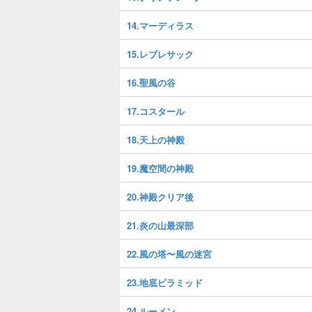
14.マーディラス
15.レブレサック
16.聖風の谷
17.コスタール
18.天上の神殿
19.魔空間の神殿
20.神殿クリア後
21.炎の山最深部
22.風の塔〜風の迷宮
23.地底ピラミッド
24.ルーメン