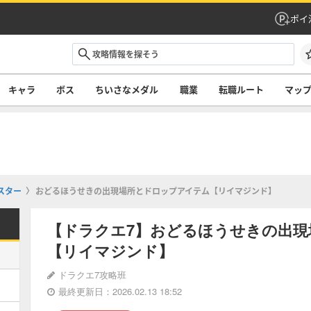
ポイ
キャラ
ボス
ちいさなメダル
職業
転職ルート
マッ
スター
おどるほうせきの出現場所とドロップアイテム【リイマジンド】
【ドラクエ7】おどるほうせきの出
【リイマジンド】
ドラクエ7攻略班
最終更新日：2026.02.13 18:52