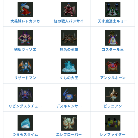
大義賊レトカンカ
紅の戦人バンサイ
天才魔道士ルミー
剣聖ヴィゾエ
無名の英雄
コスタール王
リザードマン
くもの大王
アンクルホーン
リビングスタチュー
デスキャンサー
ピラニアン
つららスライム
エレフローパー
レノファイター