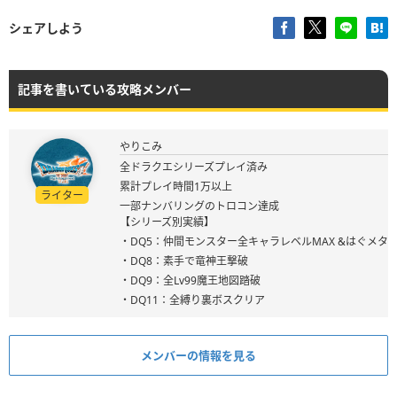
シェアしよう
記事を書いている攻略メンバー
やりこみ
全ドラクエシリーズプレイ済み
累計プレイ時間1万以上
ライター
一部ナンバリングのトロコン達成
【シリーズ別実績】
・DQ5：仲間モンスター全キャラレベルMAX &はぐメタ
・DQ8：素手で竜神王撃破
・DQ9：全Lv99魔王地図踏破
・DQ11：全縛り裏ボスクリア
メンバーの情報を見る