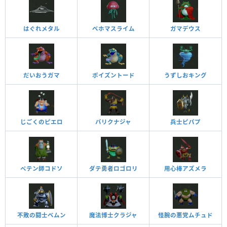
はぐれメタル
ベホマスライム
ガマデウス
だいおうガマ
ポイズントード
うずしおキング
じごくのピエロ
バリクナジャ
兵士ピパプ
ペテン師コドソ
ダテ勇者ロゴロリ
用心棒アズメラ
不敗の闘士ベムン
魔法博士クラジャ
怪腕の悪党ムチュド