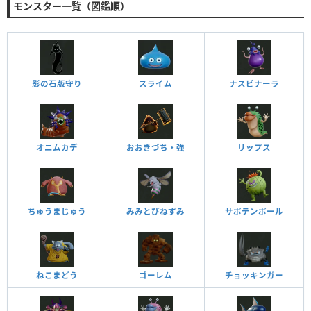
モンスター一覧（図鑑順）
影の石版守り
スライム
ナスビナーラ
オニムカデ
おおきづち・強
リップス
ちゅうまじゅう
みみとびねずみ
サボテンボール
ねこまどう
ゴーレム
チョッキンガー