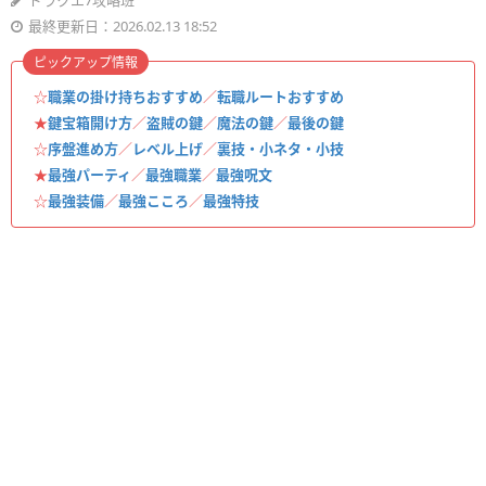
ドラクエ7攻略班
最終更新日：2026.02.13 18:52
ピックアップ情報
☆
職業の掛け持ちおすすめ
／
転職ルートおすすめ
★
鍵宝箱開け方
／
盗賊の鍵
／
魔法の鍵
／
最後の鍵
☆
序盤進め方
／
レベル上げ
／
裏技・小ネタ・小技
★
最強パーティ
／
最強職業
／
最強呪文
☆
最強装備
／
最強こころ
／
最強特技