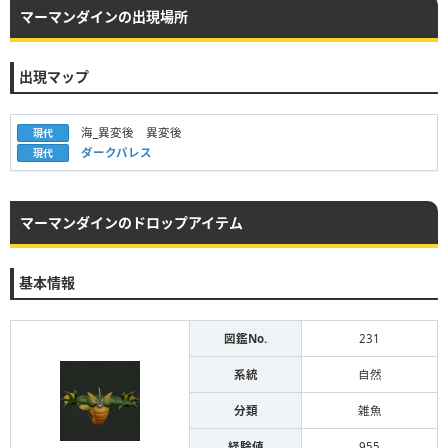
マーマンダインの出現場所
出現マップ
海_異変後 異変後
現代
ダークパレス
現代
マーマンダインのドロップアイテム
基本情報
図鑑No.
231
系統
自然
分類
雑魚
経験値
955