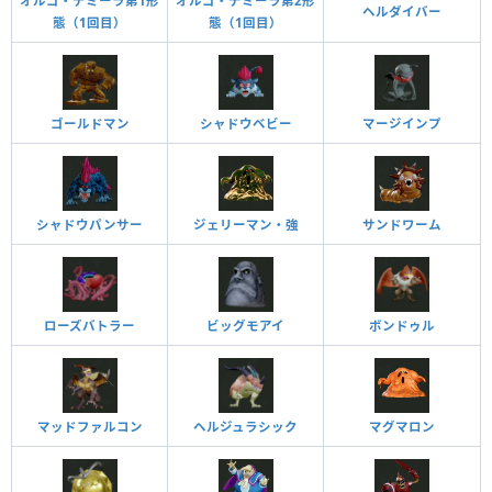
オルゴ・デミーラ第1形
オルゴ・デミーラ第2形
ヘルダイバー
態（1回目）
態（1回目）
ゴールドマン
シャドウベビー
マージインプ
ジェリーマン・強
サンドワーム
シャドウパンサー
ローズバトラー
ビッグモアイ
ボンドゥル
マッドファルコン
ヘルジュラシック
マグマロン