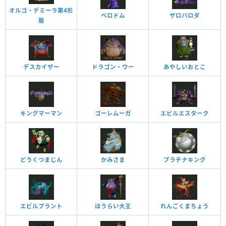
オルゴ・デミーラ第4形
ベロドム
ザロバロダ
態
デスカイザー
ドラゴン・ウー
あやしいおとこ
キングマーマン
ゴーレムーガ
エビルエスターク
どうくつまじん
かみさま
プラチナキング
エビルプラント
ほうらい大王
れんごくまちょう