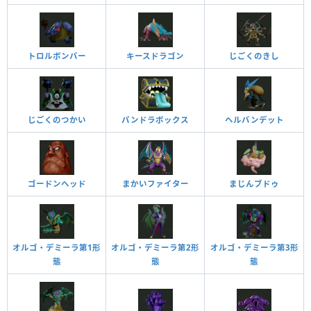
トロルボンバー
キースドラゴン
じごくのきし
じごくのつかい
パンドラボックス
ヘルバンデット
ゴードンヘッド
まかいファイター
まじんブドゥ
オルゴ・デミーラ第1形
オルゴ・デミーラ第2形
オルゴ・デミーラ第3形
態
態
態