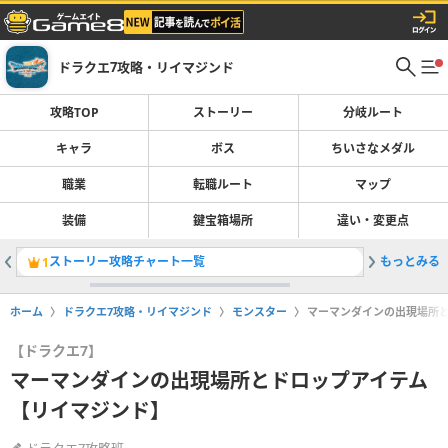
ドラクエ7攻略・リイマジンド
攻略TOP
ストーリー
分岐ルート
キャラ
ボス
ちいさなメダル
職業
転職ルート
マップ
装備
鍵宝箱場所
違い・変更点
ストーリー攻略チャート一覧
もっとみる
転職ルー
1
2
ホーム
ドラクエ7攻略・リイマジンド
モンスター
マーマンダインの出現場所
【ドラクエ7】
マーマンダインの出現場所とドロップアイテム
【リイマジンド】