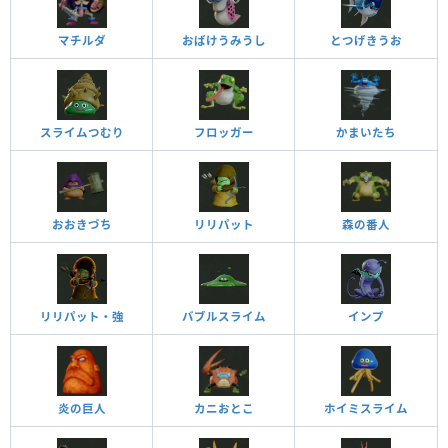
マチルダ
おばけうみうし
とつげきうお
スライムつむり
フロッガー
かまいたち
おおきづち
リリパット
森の番人
リリパット・強
バブルスライム
インプ
炎の巨人
カニおとこ
ホイミスライム