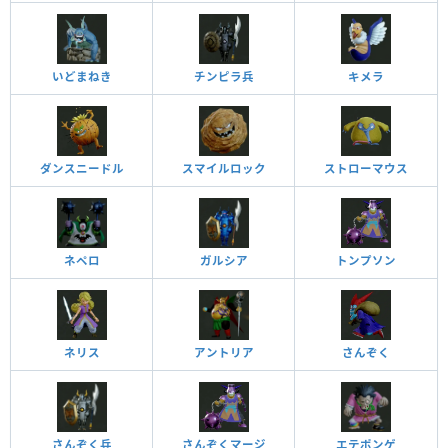
いどまねき
チンピラ兵
キメラ
ダンスニードル
スマイルロック
ストローマウス
ネペロ
ガルシア
トンプソン
ネリス
アントリア
さんぞく
さんぞく兵
さんぞくマージ
エテポンゲ