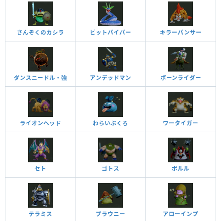
さんぞくのカシラ
ピットバイパー
キラーパンサー
ダンスニードル・強
アンデッドマン
ボーンライダー
ライオンヘッド
わらいぶくろ
ワータイガー
セト
ゴトス
ポルル
テラミス
ブラウニー
アローインプ