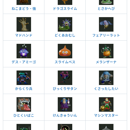
ねこまどう・強
ドラゴスライム
とさかへび
マドハンド
どくあおむし
フェアリーラット
デス・アミーゴ
スライムベス
メランザーナ
からくり兵
びっくりサタン
くさったしたい
ひとくいばこ
けんきゅういん
マシンマスター