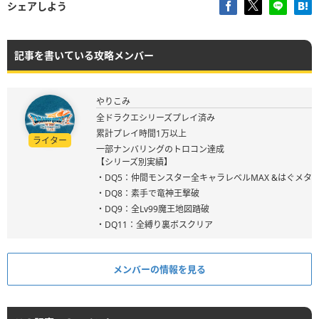
シェアしよう
記事を書いている攻略メンバー
やりこみ
全ドラクエシリーズプレイ済み
累計プレイ時間1万以上
ライター
一部ナンバリングのトロコン達成
【シリーズ別実績】
・DQ5：仲間モンスター全キャラレベルMAX &はぐメタ
・DQ8：素手で竜神王撃破
・DQ9：全Lv99魔王地図踏破
・DQ11：全縛り裏ボスクリア
メンバーの情報を見る