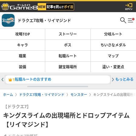
ドラクエ7攻略・リイマジンド
攻略TOP
ストーリー
分岐ルート
キャラ
ボス
ちいさなメダル
職業
転職ルート
マップ
装備
鍵宝箱場所
違い・変更点
転職ルートのおすすめ
もっとみる
ストーリ
1
2
ホーム
ドラクエ7攻略・リイマジンド
モンスター
キングスライムの出現場所
【ドラクエ7】
キングスライムの出現場所とドロップアイテム
【リイマジンド】