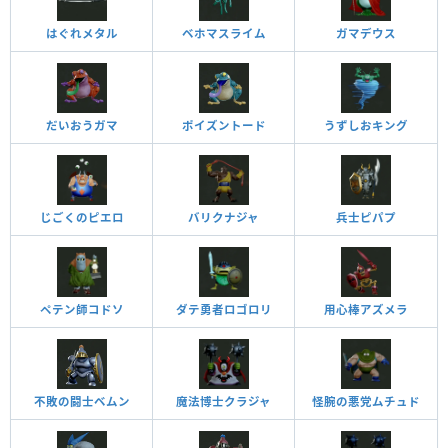
はぐれメタル
ベホマスライム
ガマデウス
だいおうガマ
ポイズントード
うずしおキング
じごくのピエロ
バリクナジャ
兵士ピパプ
ペテン師コドソ
ダテ勇者ロゴロリ
用心棒アズメラ
不敗の闘士ベムン
魔法博士クラジャ
怪腕の悪党ムチュド