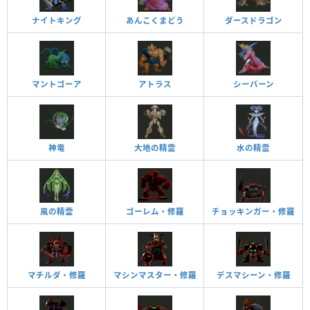
ナイトキング
あんこくまどう
ダースドラゴン
マントゴーア
アトラス
シーバーン
神竜
大地の精霊
水の精霊
風の精霊
ゴーレム・修羅
チョッキンガー・修羅
マチルダ・修羅
マシンマスター・修羅
デスマシーン・修羅