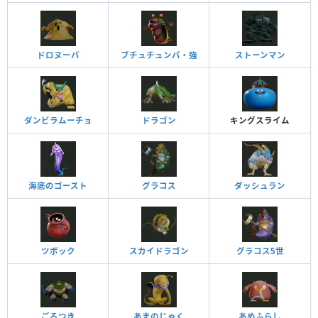
ドロヌーバ
ブチュチュンパ・強
ストーンマン
ダンビラムーチョ
ドラゴン
キングスライム
海底のゴースト
グラコス
ダッシュラン
ツボック
スカイドラゴン
グラコス5世
ごろつき
あまのじゃく
あめふらし