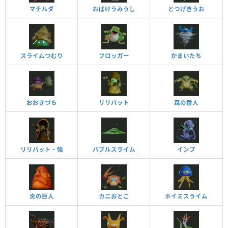
マチルダ
おばけうみうし
とつげきうお
スライムつむり
フロッガー
かまいたち
おおきづち
リリパット
森の番人
リリパット・強
バブルスライム
インプ
炎の巨人
カニおとこ
ホイミスライム