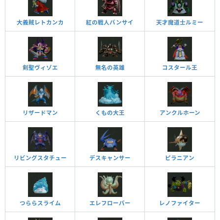
大義賊レトカンカ
紅の戦人バンサイ
天才魔道士ルミー
剣聖ヴィゾエ
無名の英雄
コスタール王
リザードマン
くもの大王
アンクルホーン
リビングスタチュー
デスキャンサー
ピラニアン
つららスライム
エレフローパー
レノファイター