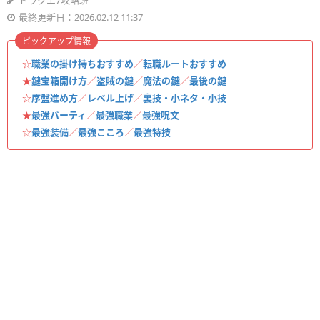
ドラクエ7攻略班
最終更新日：2026.02.12 11:37
ピックアップ情報
☆
職業の掛け持ちおすすめ
／
転職ルートおすすめ
★
鍵宝箱開け方
／
盗賊の鍵
／
魔法の鍵
／
最後の鍵
☆
序盤進め方
／
レベル上げ
／
裏技・小ネタ・小技
★
最強パーティ
／
最強職業
／
最強呪文
☆
最強装備
／
最強こころ
／
最強特技