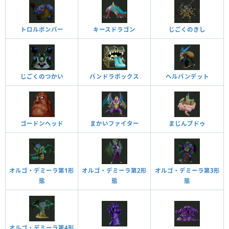
トロルボンバー
キースドラゴン
じごくのきし
じごくのつかい
パンドラボックス
ヘルバンデット
ゴードンヘッド
まかいファイター
まじんブドゥ
オルゴ・デミーラ第1形
オルゴ・デミーラ第2形
オルゴ・デミーラ第3形
態
態
態
オルゴ・デミーラ第4形