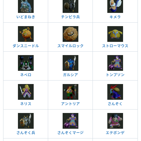
いどまねき
チンピラ兵
キメラ
ダンスニードル
スマイルロック
ストローマウス
ネペロ
ガルシア
トンプソン
ネリス
アントリア
さんぞく
さんぞく兵
さんぞくマージ
エテポンゲ