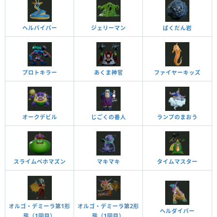
ヘルバイパー
ジェリーマン
ばくだん岩
プロトキラー
あくま神官
ファイヤーキッズ
オークデビル
じごくの番人
ランプのまおう
スライムベホマズン
マキマキ
タイムマスター
オルゴ・デミーラ第1形
オルゴ・デミーラ第2形
ヘルダイバー
態（1回目）
態（1回目）