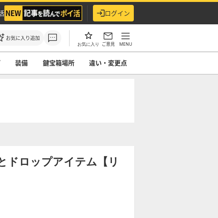
活
ログイン
お気に入り追加
ご意見
MENU
お気に入り
プ
装備
鍵宝箱場所
違い・変更点
とドロップアイテム【リ