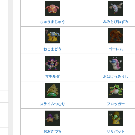
ちゅうまじゅう
みみとびねずみ
ねこまどう
ゴーレム
マチルダ
おばけうみうし
スライムつむり
フロッガー
おおきづち
リリパット