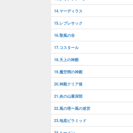
14.マーディラス
15.レブレサック
16.聖風の谷
17.コスタール
18.天上の神殿
19.魔空間の神殿
20.神殿クリア後
21.炎の山最深部
22.風の塔〜風の迷宮
23.地底ピラミッド
24.ルーメン