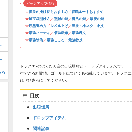
ピックアップ情報
☆
／
職業の掛け持ちおすすめ
転職ルートおすすめ
★
／
／
／
鍵宝箱開け方
盗賊の鍵
魔法の鍵
最後の鍵
☆
／
／
序盤進め方
レベル上げ
裏技・小ネタ・小技
★
／
／
最強パーティ
最強職業
最強呪文
☆
／
／
最強装備
最強こころ
最強特技
略と推奨レベル・20手以内クリア
手場所と景品一覧・全100個網羅
ドラクエ7のばくだん岩の出現場所とドロップアイテムです。ドラ
みる
得できる経験値、ゴールドについても掲載しています。ドラクエ
はぜひ参考にしてください。
目次
出現場所
ドロップアイテム
関連記事