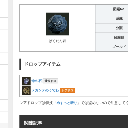
図鑑No.
系統
分類
経験値
ばくだん岩
ゴールド
ドロップアイテム
命の石
通常ドロ
メガンテのうでわ
レアドロ
レアドロップは特技「
」では盗めないので注意して
ぬすっと斬り
関連記事