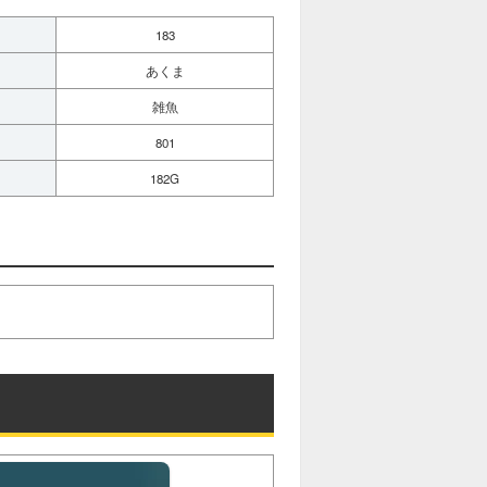
183
あくま
雑魚
801
182G