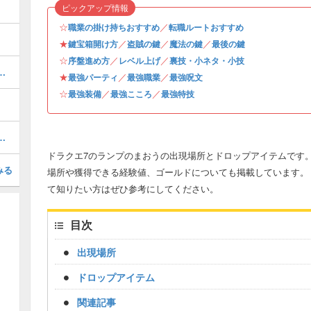
ピックアップ情報
☆
／
職業の掛け持ちおすすめ
転職ルートおすすめ
★
／
／
／
鍵宝箱開け方
盗賊の鍵
魔法の鍵
最後の鍵
☆
／
／
序盤進め方
レベル上げ
裏技・小ネタ・小技
やり方とおすすめ周回場所・経験値稼ぎ
★
／
／
最強パーティ
最強職業
最強呪文
☆
／
／
最強装備
最強こころ
最強特技
手場所と景品一覧・全100個網羅
ドラクエ7のランプのまおうの出現場所とドロップアイテムです。
みる
場所や獲得できる経験値、ゴールドについても掲載しています。
て知りたい方はぜひ参考にしてください。
目次
出現場所
ドロップアイテム
関連記事