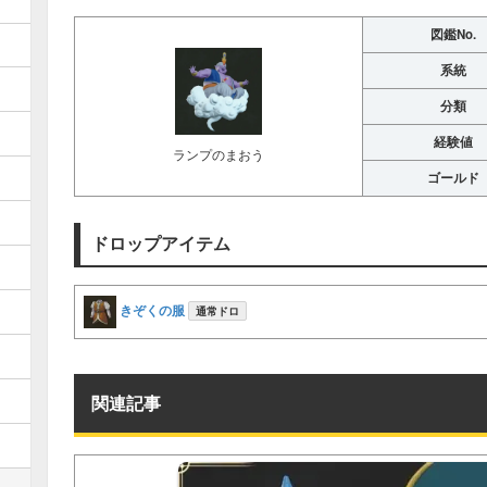
図鑑No.
系統
分類
経験値
ランプのまおう
ゴールド
ドロップアイテム
きぞくの服
通常ドロ
関連記事