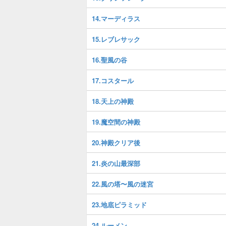
14.マーディラス
15.レブレサック
16.聖風の谷
17.コスタール
18.天上の神殿
19.魔空間の神殿
20.神殿クリア後
21.炎の山最深部
22.風の塔〜風の迷宮
23.地底ピラミッド
24.ルーメン