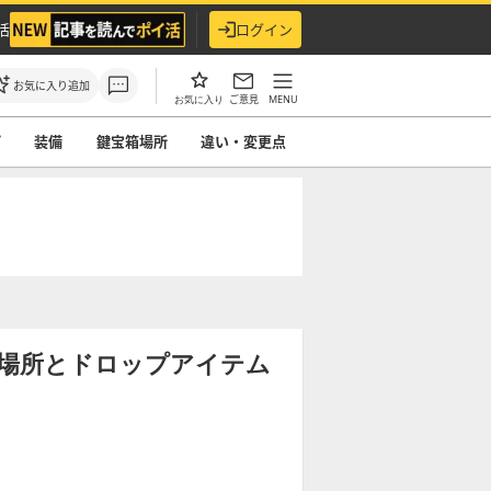
活
ログイン
お気に入り追加
ご意見
MENU
お気に入り
プ
装備
鍵宝箱場所
違い・変更点
現場所とドロップアイテム