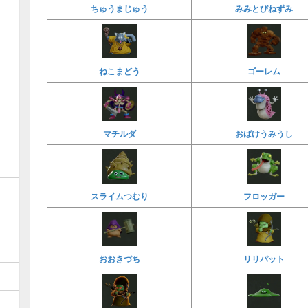
ちゅうまじゅう
みみとびねずみ
ねこまどう
ゴーレム
マチルダ
おばけうみうし
スライムつむり
フロッガー
おおきづち
リリパット