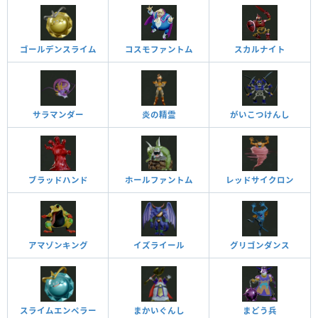
ゴールデンスライム
コスモファントム
スカルナイト
サラマンダー
炎の精霊
がいこつけんし
ブラッドハンド
ホールファントム
レッドサイクロン
アマゾンキング
イズライール
グリゴンダンス
スライムエンペラー
まかいぐんし
まどう兵