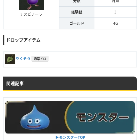
分類
雑魚
経験値
3
ナスビナーラ
ゴールド
4G
ドロップアイテム
やくそう
通常ドロ
関連記事
▶︎モンスターTOP