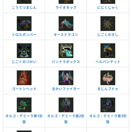
こうてつまじん
ライオネック
にじくじゃく
トロルボンバー
キースドラゴン
じごくのきし
じごくのつかい
パンドラボックス
ヘルバンデット
ゴードンヘッド
まかいファイター
まじんブドゥ
オルゴ・デミーラ第1形
オルゴ・デミーラ第2形
オルゴ・デミーラ第3形
態
態
態