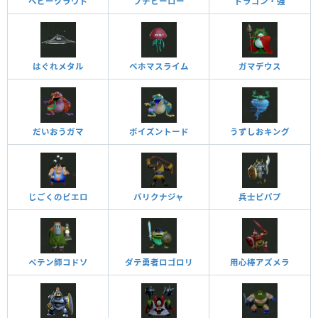
ベビークラウド
プチヒーロー
ドラゴン・強
はぐれメタル
ベホマスライム
ガマデウス
だいおうガマ
ポイズントード
うずしおキング
じごくのピエロ
バリクナジャ
兵士ピパプ
ペテン師コドソ
ダテ勇者ロゴロリ
用心棒アズメラ