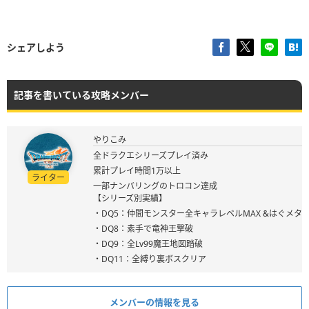
シェアしよう
記事を書いている攻略メンバー
やりこみ
全ドラクエシリーズプレイ済み
累計プレイ時間1万以上
ライター
一部ナンバリングのトロコン達成
【シリーズ別実績】
・DQ5：仲間モンスター全キャラレベルMAX &はぐメタ
・DQ8：素手で竜神王撃破
・DQ9：全Lv99魔王地図踏破
・DQ11：全縛り裏ボスクリア
メンバーの情報を見る