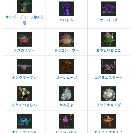
オルゴ・デミーラ第4形
ベロドム
ザロバロダ
態
デスカイザー
ドラゴン・ウー
あやしいおとこ
キングマーマン
ゴーレムーガ
エビルエスターク
どうくつまじん
かみさま
プラチナキング
エビルプラント
ほうらい大王
れんごくまちょう