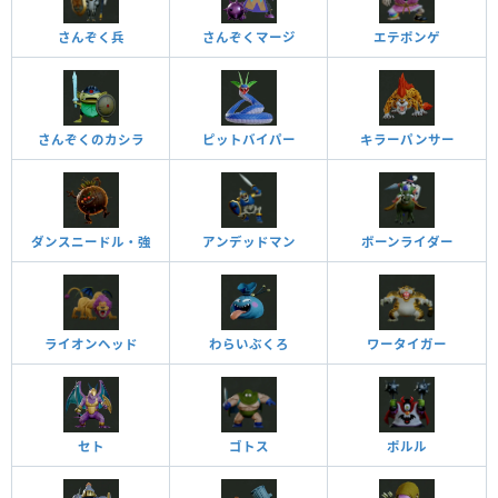
さんぞく兵
さんぞくマージ
エテポンゲ
さんぞくのカシラ
ピットバイパー
キラーパンサー
ダンスニードル・強
アンデッドマン
ボーンライダー
ライオンヘッド
わらいぶくろ
ワータイガー
セト
ゴトス
ポルル