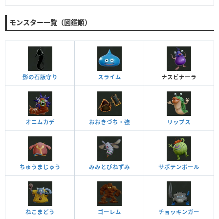
モンスター一覧（図鑑順）
影の石版守り
スライム
ナスビナーラ
オニムカデ
おおきづち・強
リップス
ちゅうまじゅう
みみとびねずみ
サボテンボール
ねこまどう
ゴーレム
チョッキンガー