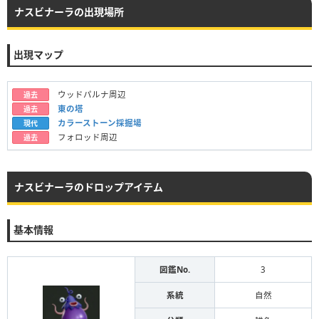
ナスビナーラの出現場所
出現マップ
ウッドパルナ周辺
過去
東の塔
過去
カラーストーン採掘場
現代
フォロッド周辺
過去
ナスビナーラのドロップアイテム
基本情報
図鑑No.
3
系統
自然