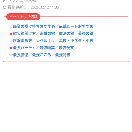
ドラクエ7攻略班
最終更新日：2026.02.12 11:35
ピックアップ情報
☆
職業の掛け持ちおすすめ
／
転職ルートおすすめ
★
鍵宝箱開け方
／
盗賊の鍵
／
魔法の鍵
／
最後の鍵
☆
序盤進め方
／
レベル上げ
／
裏技・小ネタ・小技
★
最強パーティ
／
最強職業
／
最強呪文
☆
最強装備
／
最強こころ
／
最強特技