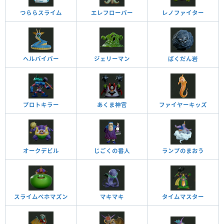
つららスライム
エレフローパー
レノファイター
ヘルバイパー
ジェリーマン
ばくだん岩
プロトキラー
あくま神官
ファイヤーキッズ
オークデビル
じごくの番人
ランプのまおう
スライムベホマズン
マキマキ
タイムマスター