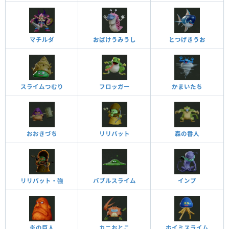
マチルダ
おばけうみうし
とつげきうお
スライムつむり
フロッガー
かまいたち
おおきづち
リリパット
森の番人
リリパット・強
バブルスライム
インプ
炎の巨人
カニおとこ
ホイミスライム