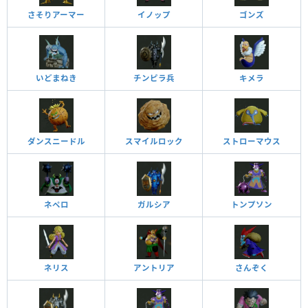
さそりアーマー
イノップ
ゴンズ
いどまねき
チンピラ兵
キメラ
ダンスニードル
スマイルロック
ストローマウス
ネペロ
ガルシア
トンプソン
ネリス
アントリア
さんぞく