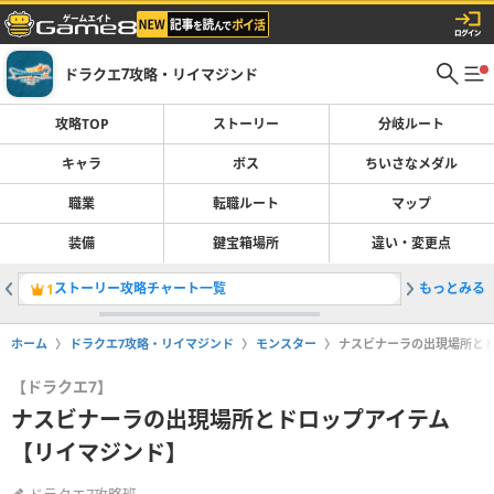
ドラクエ7攻略・リイマジンド
攻略TOP
ストーリー
分岐ルート
キャラ
ボス
ちいさなメダル
職業
転職ルート
マップ
装備
鍵宝箱場所
違い・変更点
ストーリー攻略チャート一覧
もっとみる
転職ルー
1
2
ホーム
ドラクエ7攻略・リイマジンド
モンスター
ナスビナーラの出現場所と
【ドラクエ7】
ナスビナーラの出現場所とドロップアイテム
【リイマジンド】