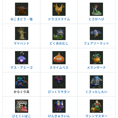
ねこまどう・強
ドラゴスライム
とさかへび
マドハンド
どくあおむし
フェアリーラット
デス・アミーゴ
スライムベス
メランザーナ
からくり兵
びっくりサタン
くさったしたい
ひとくいばこ
けんきゅういん
マシンマスター