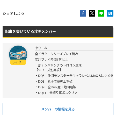
シェアしよう
記事を書いている攻略メンバー
やりこみ
全ドラクエシリーズプレイ済み
累計プレイ時間1万以上
ライター
一部ナンバリングのトロコン達成
【シリーズ別実績】
・DQ5：仲間モンスター全キャラレベルMAX &はぐメタ
・DQ8：素手で竜神王撃破
・DQ9：全Lv99魔王地図踏破
・DQ11：全縛り裏ボスクリア
メンバーの情報を見る