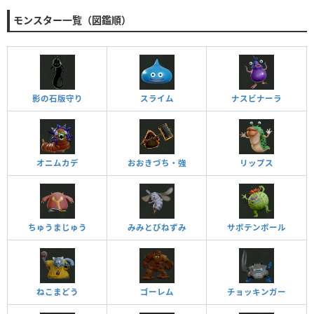
モンスター一覧（図鑑順）
影の石版守り
スライム
ナスビナーラ
オニムカデ
おおきづち・強
リップス
ちゅうまじゅう
みみとびねずみ
サボテンボール
ねこまどう
ゴーレム
チョッキンガー