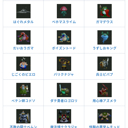
はぐれメタル
ベホマスライム
ガマデウス
だいおうガマ
ポイズントード
うずしおキング
じごくのピエロ
バリクナジャ
兵士ピパプ
ペテン師コドソ
ダテ勇者ロゴロリ
用心棒アズメラ
不敗の闘士ベムン
魔法博士クラジャ
怪腕の悪党ムチュド