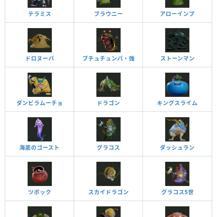
テラミス
ブラウニー
アローインプ
ドロヌーバ
ブチュチュンパ・強
ストーンマン
ダンビラムーチョ
ドラゴン
キングスライム
海底のゴースト
グラコス
ダッシュラン
ツボック
スカイドラゴン
グラコス5世