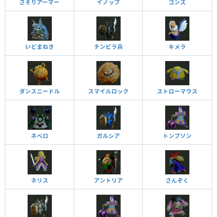
さそりアーマー
イノップ
ゴンズ
いどまねき
チンピラ兵
キメラ
ダンスニードル
スマイルロック
ストローマウス
ネペロ
ガルシア
トンプソン
ネリス
アントリア
さんぞく