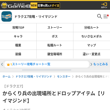
ドラクエ7攻略・リイマジンド
攻略TOP
ストーリー
分岐ルート
キャラ
ボス
ちいさなメダル
職業
転職ルート
マップ
装備
鍵宝箱場所
違い・変更点
ストーリー攻略チャート一覧
もっとみる
転職ルー
1
2
ホーム
ドラクエ7攻略・リイマジンド
モンスター
からくり兵の出現場所とド
【ドラクエ7】
からくり兵の出現場所とドロップアイテム【リ
イマジンド】