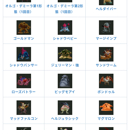
オルゴ・デミーラ第1形
オルゴ・デミーラ第2形
ヘルダイバー
態（1回目）
態（1回目）
ゴールドマン
シャドウベビー
マージインプ
ジェリーマン・強
サンドワーム
シャドウパンサー
ローズバトラー
ビッグモアイ
ボンドゥル
マッドファルコン
ヘルジュラシック
マグマロン