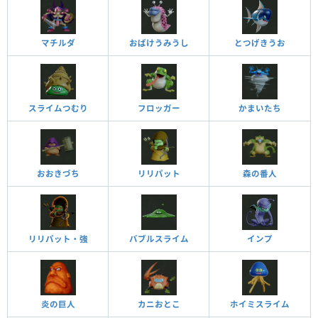
マチルダ
おばけうみうし
とつげきうお
スライムつむり
フロッガー
かまいたち
おおきづち
リリパット
森の番人
リリパット・強
バブルスライム
インプ
炎の巨人
カニおとこ
ホイミスライム