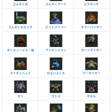
さんぞく兵
さんぞくマージ
エテポンゲ
さんぞくのカシラ
ピットバイパー
キラーパンサー
ダンスニードル・強
アンデッドマン
ボーンライダー
ライオンヘッド
わらいぶくろ
ワータイガー
セト
ゴトス
ポルル