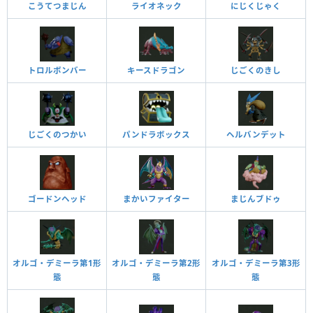
こうてつまじん
ライオネック
にじくじゃく
トロルボンバー
キースドラゴン
じごくのきし
じごくのつかい
パンドラボックス
ヘルバンデット
ゴードンヘッド
まかいファイター
まじんブドゥ
オルゴ・デミーラ第1形
オルゴ・デミーラ第2形
オルゴ・デミーラ第3形
態
態
態