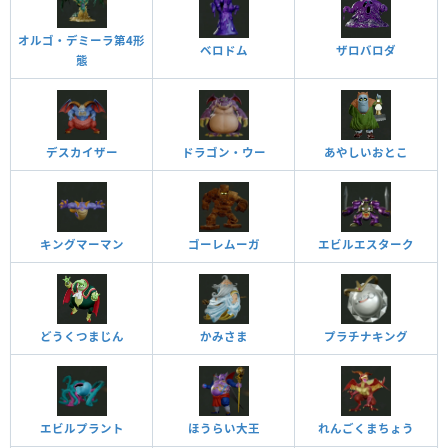
オルゴ・デミーラ第4形
ベロドム
ザロバロダ
態
デスカイザー
ドラゴン・ウー
あやしいおとこ
キングマーマン
ゴーレムーガ
エビルエスターク
どうくつまじん
かみさま
プラチナキング
エビルプラント
ほうらい大王
れんごくまちょう