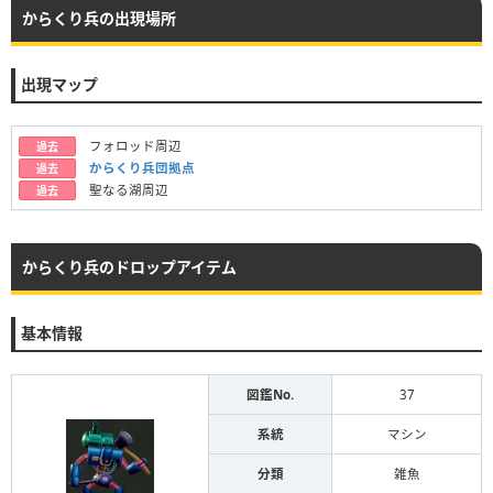
からくり兵の出現場所
出現マップ
フォロッド周辺
過去
からくり兵団拠点
過去
聖なる湖周辺
過去
からくり兵のドロップアイテム
基本情報
図鑑No.
37
系統
マシン
分類
雑魚