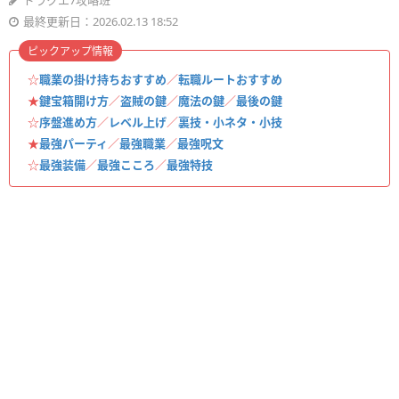
ドラクエ7攻略班
最終更新日：2026.02.13 18:52
ピックアップ情報
☆
職業の掛け持ちおすすめ
／
転職ルートおすすめ
★
鍵宝箱開け方
／
盗賊の鍵
／
魔法の鍵
／
最後の鍵
☆
序盤進め方
／
レベル上げ
／
裏技・小ネタ・小技
★
最強パーティ
／
最強職業
／
最強呪文
☆
最強装備
／
最強こころ
／
最強特技